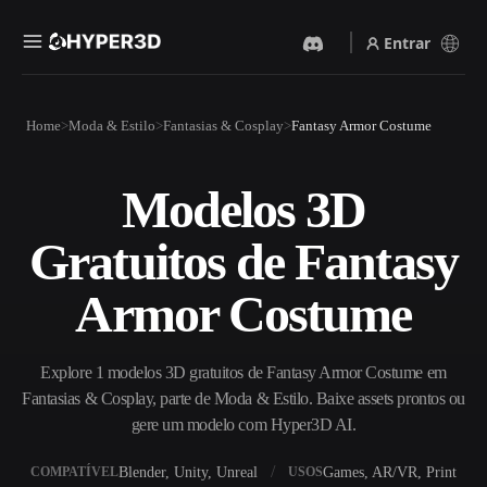
Entrar
Produtos
Home
Moda & Estilo
Fantasias & Cosplay
Fantasy Armor Costume
Recursos
Rodin
ChatAvatar
API
Modelos 3D
Imagem Para 3D
Texto Para 3D
Preços
Envie uma imagem e receba
Do prompt de texto ao objeto
Gratuitos de Fantasy
um objeto 3D na hora.
3D — na hora.
Recursos
Gerador De Imagens IA
Gerador De Vídeo IA
Armor Costume
Gere visuais de alta qualidade
Crie vídeos a partir de texto
a partir de um prompt
ou imagens com IA.
simples.
Comunidade
Explore 1 modelos 3D gratuitos de Fantasy Armor Costume em
API
Fantasias & Cosplay, parte de Moda & Estilo. Baixe assets prontos ou
Integre nossa IA criativa ao
seu app ou fluxo de trabalho.
gere um modelo com Hyper3D AI.
História
Pesquisa
Blog
OmniCraft
Blender, Unity, Unreal
Games, AR/VR, Print
COMPATÍVEL
USOS