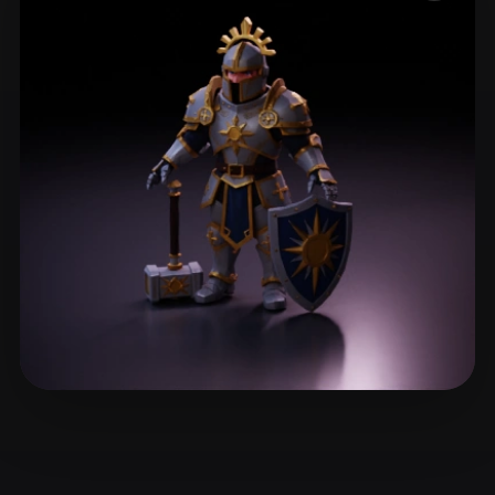
ComfyUI
21
Estilos
Abstract
Anime
Cartoon
Cel-Shaded
Fantasy
Flat
Gothic
Hand-Painted
Industrial
Isometric
Low Poly
Medieval
Minimalist
Modern
Organic
Photorealistic
Pixel Art
Realistic
Retro
Stylized
Voxel
Victor Mityunin
5 curtidas