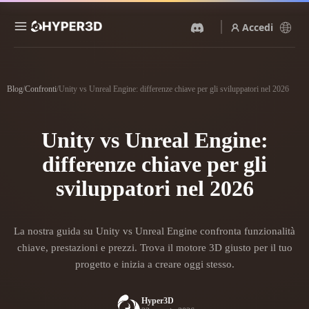
Accedi
Prodotti
Funzionalità
Blog
/
Confronti
/
Unity vs Unreal Engine: differenze chiave per gli sviluppatori nel 2026
Rodin
ChatAvatar
API
Da Immagine A 3D
Da Testo A 3D
Unity vs Unreal Engine:
Prezzi
Carica un'immagine, ottieni
Dal prompt di testo
un oggetto 3D all'istante.
all'oggetto 3D — all'istante.
differenze chiave per gli
Risorse
Generatore Di Immagini IA
sviluppatori nel 2026
Generatore Video IA
Genera immagini di alta
Crea video da testo o
qualità da un semplice
immagini con l'AI.
prompt.
Community
La nostra guida su Unity vs Unreal Engine confronta funzionalità
API
chiave, prestazioni e prezzi. Trova il motore 3D giusto per il tuo
Integra la nostra AI creativa
nella tua app o nel tuo flusso
progetto e inizia a creare oggi stesso.
Storia
Ricerca
Blog
di lavoro.
OmniCraft
Hyper3D