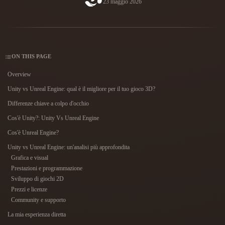
23 maggio 2026
Casi D'uso
Remix immagini IA
Generatore HDRI IA
Editor mesh 3D
3D Printing
Animation
Miglioratore immagini IA
Motore di ricerca per modelli 3D
Game
Automotive
Generatore di texture IA
Convertitore da SVG a 3D
Development
Design
ON THIS PAGE
NFT Creation
E-commerce
Overview
Character
Unity vs Unreal Engine: qual è il migliore per il tuo gioco 3D?
VR/AR
Design
Differenze chiave a colpo d'occhio
Metaverse
Jewelry Design
Cos'è Unity?: Unity Vs Unreal Engine
Mechanical
Cos'è Unreal Engine?
Engineering
Unity vs Unreal Engine: un'analisi più approfondita
Grafica e visual
Plug-In
Prestazioni e programmazione
Sviluppo di giochi 2D
Blender
Unity
Unreal
Prezzi e licenze
Community e supporto
Godot
Maya
3DS Max
La mia esperienza diretta