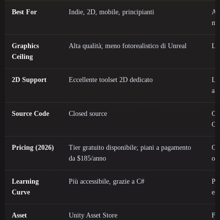
Best For
Indie, 2D, mobile, principianti
AA
mu
Graphics
Alta qualità; meno fotorealistico di Unreal
Lea
Ceiling
2D Support
Eccellente toolset 2D dedicato
Li
al
Source Code
Closed source
Op
C+
Pricing (2026)
Tier gratuito disponibile; piani a pagamento
Gra
da $185/anno
ol
Learning
Più accessibile, grazie a C#
Pi
Curve
es
Asset
Unity Asset Store
Fa