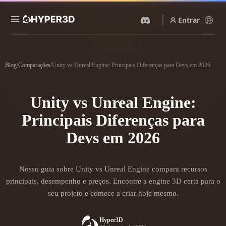
Entrar
Produtos
Recursos
Blog
/
Comparações
/
Unity vs Unreal Engine: Principais Diferenças para Devs em 2026
Rodin
ChatAvatar
API
Imagem Para 3D
Texto Para 3D
Unity vs Unreal Engine:
Preços
Envie uma imagem e receba
Do prompt de texto ao objeto
um objeto 3D na hora.
3D — na hora.
Principais Diferenças para
Recursos
Gerador De Imagens IA
Devs em 2026
Gerador De Vídeo IA
Gere visuais de alta qualidade
Crie vídeos a partir de texto
a partir de um prompt
ou imagens com IA.
simples.
Comunidade
Nosso guia sobre Unity vs Unreal Engine compara recursos
API
principais, desempenho e preços. Encontre a engine 3D certa para o
Integre nossa IA criativa ao
seu projeto e comece a criar hoje mesmo.
seu app ou fluxo de trabalho.
História
Pesquisa
Blog
OmniCraft
Hyper3D