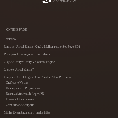
23 de maio de 2026
Casos De Uso
Remix de Imagem IA
Gerador de HDRI IA
Editor de Malha
3D Printing
Animation
Melhorador de Imagem IA
Motor de Busca de Modelos 3D
Game
Automotive
Gerador de Texturas IA
Conversor de SVG para 3D
Development
Design
ON THIS PAGE
NFT Creation
E-commerce
Overview
Character
Unity vs Unreal Engine: Qual é Melhor para o Seu Jogo 3D?
VR/AR
Design
Principais Diferenças em um Relance
Metaverse
Jewelry Design
O que é Unity?: Unity Vs Unreal Engine
Mechanical
O que é Unreal Engine?
Engineering
Unity vs Unreal Engine: Uma Análise Mais Profunda
Gráficos e Visuais
Plug-Ins
Desempenho e Programação
Desenvolvimento de Jogos 2D
Blender
Unity
Unreal
Preços e Licenciamento
Comunidade e Suporte
Godot
Maya
3DS Max
Minha Experiência em Primeira Mão