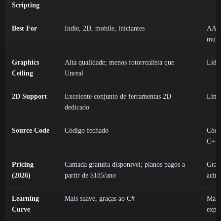
Scripting
Best For
Indie, 2D, mobile, iniciantes
AAA 
mult
Graphics
Alta qualidade; menos fotorrealista que
Líder
Ceiling
Unreal
2D Support
Excelente conjunto de ferramentas 2D
Limi
dedicado
Source Code
Código fechado
Códi
C++
Pricing
Camada gratuita disponível; planos pagos a
Gratu
(2026)
partir de $185/ano
acim
Learning
Mais suave, graças ao C#
Mais
Curve
expe