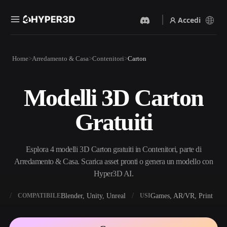
Accedi
Prodotti
Home
Arredamento & Casa
Contenitori
Carton
Funzionalità
Rodin
ChatAvatar
API
Modelli 3D Carton
Da Immagine A 3D
Da Testo A 3D
Prezzi
Carica un'immagine, ottieni
Dal prompt di testo
Gratuiti
un oggetto 3D all'istante.
all'oggetto 3D — all'istante.
Risorse
Generatore Di Immagini IA
Generatore Video IA
Genera immagini di alta
Crea video da testo o
Esplora 4 modelli 3D Carton gratuiti in Contenitori, parte di
qualità da un semplice
immagini con l'AI.
prompt.
Arredamento & Casa. Scarica asset pronti o genera un modello con
Community
Hyper3D AI.
API
Integra la nostra AI creativa
nella tua app o nel tuo flusso
X
Blender, Unity, Unreal
Games, AR/VR, Print
COMPATIBILE
USI
Storia
Ricerca
Blog
di lavoro.
OmniCraft