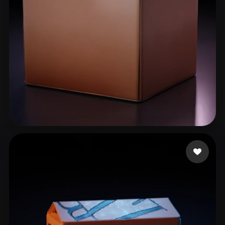
temp1
141 mi piace