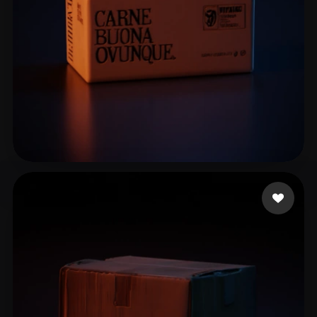
nickk
12 mi piace