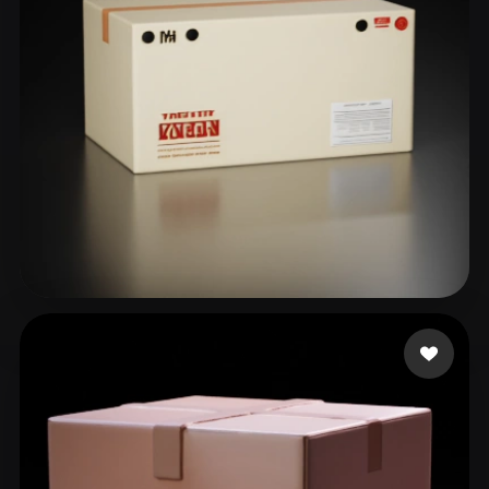
ComfyUI
21
Stili
Abstract
Anime
Cartoon
Cel-Shaded
Fantasy
Flat
Gothic
Hand-Painted
Industrial
Isometric
Low Poly
Medieval
Minimalist
Modern
Organic
Photorealistic
박 소은
97 mi piace
Pixel Art
Realistic
Retro
Stylized
Voxel