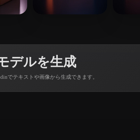
 Art
Realistic
Retro
いね
12 いいね
nickk
LSte
3Dモデルを生成
 Rodinでテキストや画像から生成できます。