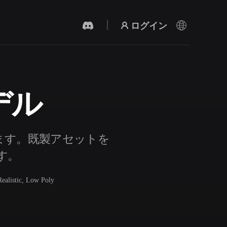
ログイン
デル
AI 動画生成
テキストや画像から、AIで動画を作成。
きます。既製アセットを
ます。
Realistic, Low Poly
3Dメッシュエディター