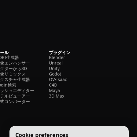
ツール
プラグイン
DRI生成器
Blender
画像エンハンサー
Unreal
クターから3D
Unity
画像リミックス
Godot
テクスチャ生成器
OV/Isaac
odin検索
C4D
メッシュエディター
Maya
モデルビューアー
3D Max
形式コンバーター
Cookie preferences