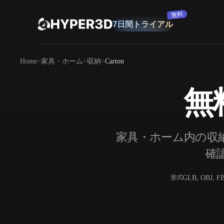
無料
7日間トライアル
製品
Home
家具・ホーム
収納
Carton
機能
Rodin
ChatAvatar
API
無
画像から 3D
料金
写真をアップロードするだけで、3Dオ
ブジェクトが瞬時に完成。
リソース
家具・ホーム内の収納
AI 画像生成
シンプルなプロンプトから、高品質なビ
確認
ジュアルを生成。
コミュニティ
GLB, OBJ, F
形式
OmniCraft
ストーリー
研究
ブログ
AI画像リミックス
AIテクスチャジ
AI画像エンハンサー
AI HDRIジェネ