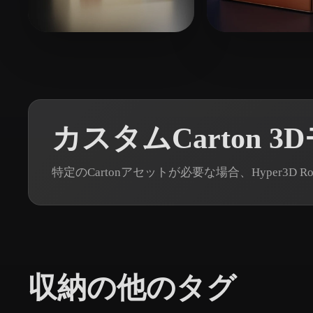
Organic
Photorealistic
Pixel
박 소은
97 いいね
141 い
temp1
カスタムCarton 
特定のCartonアセットが必要な場合、Hyper3D
収納の他のタグ