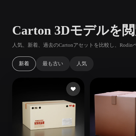
ユースケース
3D Printing
Animatio
Carton 3Dモデルを
NFT Creation
E-commer
Jewelry
Metaverse
人気、新着、過去のCartonアセットを比較し、Rod
Design
プラグイン
新着
最も古い
人気
Blender
Unity
Unreal
God
スタイル
Abstract
Anime
Cart
Hand-Painted
Industrial
Isome