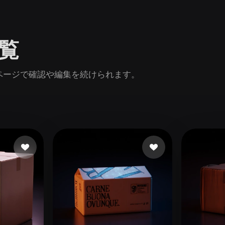
Game
n
Development
閲覧
ce
VR/AR
Mechanical
inページで確認や編集を続けられます。
Engineering
ot
Maya
3DS Max
ComfyUI
oon
Cel-Shaded
Fantasy
tric
Low Poly
Medieval