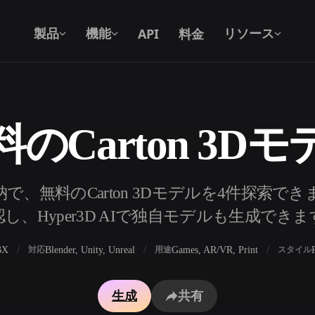
API
料金
製品
機能
リソース
料のCarton 3Dモ
テキストから 3D
テキストプロンプトから3Dオブジェク
トへ — 瞬時に。
API
で、無料のCarton 3Dモデルを4件探索で
私たちのクリエイティブAIを、あなたの
し、Hyper3D AIで独自モデルも生成でき
アプリやワークフローに組み込みましょ
う。
BX
Blender, Unity, Unreal
Games, AR/VR, Print
対応
用途
スタイル
ェネレーター
3Dモデル検索エンジン
生成
共有
レーター
SVGから3Dへの変換ツール