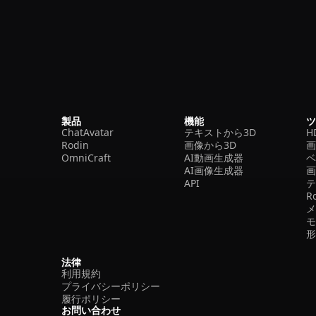
製品
機能
ChatAvatar
テキストから3D
H
Rodin
画像から3D
OmniCraft
AI動画生成器
ベ
AI画像生成器
API
R
法律
利用規約
プライバシーポリシー
履行ポリシー
お問い合わせ