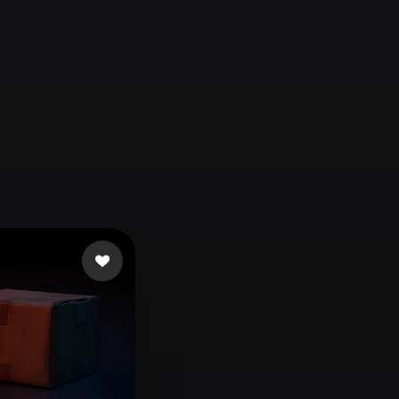
Automotive
Design
Character
Design
21
Flat
Gothic
Minimalist
Modern