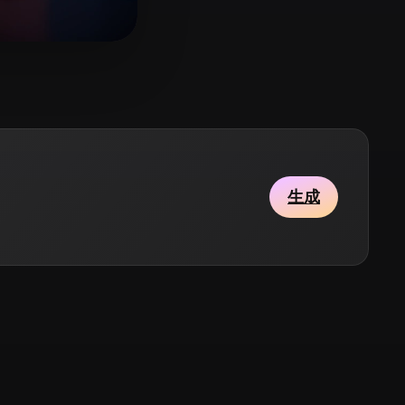
Stylized
Voxel
9 いいね
vens24
生成