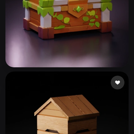
ComfyUI
21
スタイル
Abstract
Anime
Cartoon
Cel-Shaded
Fantasy
Flat
Gothic
Hand-Painted
Industrial
Isometric
Low Poly
Medieval
82 いいね
Csvsgsvd Hhsvdhd
Minimalist
Modern
Organic
Photorealistic
Pixel Art
Realistic
Retro
Stylized
Voxel