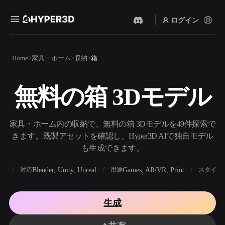
ログイン
製品
Home
家具・ホーム
収納
箱
機能
Rodin
ChatAvatar
API
無料の箱 3Dモデル
画像から 3D
テキストから 3D
料金
写真をアップロードするだ
テキストプロンプトから3D
けで、3Dオブジェクトが瞬
オブジェクトへ — 瞬時に。
時に完成。
リソース
家具・ホーム内の収納で、無料の箱 3Dモデルを49件探索で
AI 画像生成
AI 動画生成
きます。既製アセットを確認し、Hyper3D AIで独自モデル
シンプルなプロンプトか
テキストや画像から、AIで
も生成できます。
ら、高品質なビジュアルを
動画を作成。
生成。
コミュニティ
BX
Blender, Unity, Unreal
Games, AR/VR, Print
対応
用途
スタイル
API
私たちのクリエイティブAI
を、あなたのアプリやワー
ストーリー
研究
ブログ
クフローに組み込みましょ
生成
う。
OmniCraft