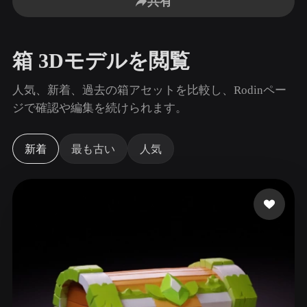
共有
ユースケース
AI画像リミックス
AI HDRIジェネレーター
3Dメッ
3D Printing
Animation
AI画像エンハンサー
3Dモデル検索エンジン
箱 3Dモデルを閲覧
Game
Automotive
Development
Design
AIテクスチャジェネレーター
SVGから3Dへの変換ツール
人気、新着、過去の箱アセットを比較し、Rodinペー
NFT Creation
E-commerce
ジで確認や編集を続けられます。
Character
VR/AR
Design
新着
最も古い
人気
Metaverse
Jewelry Design
Mechanical
Engineering
プラグイン
Blender
Unity
Unreal
Godot
Maya
3DS Max