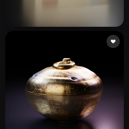
박 소은
97 いいね