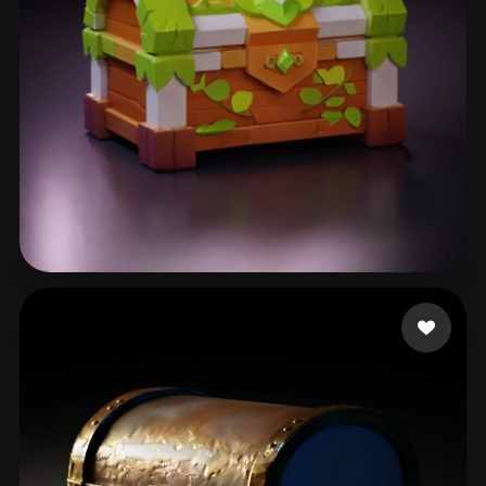
82 いいね
Csvsgsvd Hhsvdhd