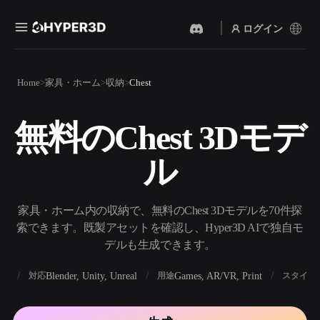
ログイン
製品
Home
家具・ホーム
収納
Chest
機能
Rodin
ChatAvatar
API
無料のChest 3Dモデ
画像から 3D
テキストから 3D
料金
写真をアップロードするだ
テキストプロンプトから3D
けで、3Dオブジェクトが瞬
ル
オブジェクトへ — 瞬時に。
時に完成。
リソース
AI 画像生成
AI 動画生成
シンプルなプロンプトか
テキストや画像から、AIで
家具・ホーム内の収納で、無料のChest 3Dモデルを70件探
ら、高品質なビジュアルを
動画を作成。
生成。
索できます。既製アセットを確認し、Hyper3D AIで独自モ
コミュニティ
デルも生成できます。
API
私たちのクリエイティブAI
を、あなたのアプリやワー
BX
Blender, Unity, Unreal
Games, AR/VR, Print
対応
用途
スタイル
ストーリー
研究
ブログ
クフローに組み込みましょ
う。
OmniCraft