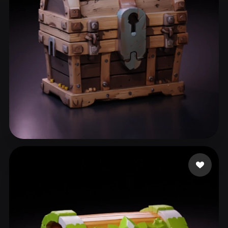
ComfyUI
21
スタイル
Abstract
Anime
Cartoon
Cel-Shaded
Fantasy
Flat
Gothic
Hand-Painted
Industrial
Isometric
Low Poly
Medieval
Minimalist
Modern
Organic
Photorealistic
63 いいね
Fyurien
Pixel Art
Realistic
Retro
Stylized
Voxel