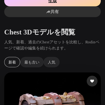
生成
ユースケース
AI画像リミックス
AI HDRIジェネレーター
3Dメッ
3D Printing
Animation
共有
AI画像エンハンサー
3Dモデル検索エンジン
Game
Automotive
Development
Design
AIテクスチャジェネレーター
SVGから3Dへの変換ツール
Chest 3Dモデルを閲覧
NFT Creation
E-commerce
Character
人気、新着、過去のChestアセットを比較し、Rodinペ
VR/AR
Design
ージで確認や編集を続けられます。
Metaverse
Jewelry Design
新着
最も古い
人気
Mechanical
Engineering
プラグイン
Blender
Unity
Unreal
Godot
Maya
3DS Max