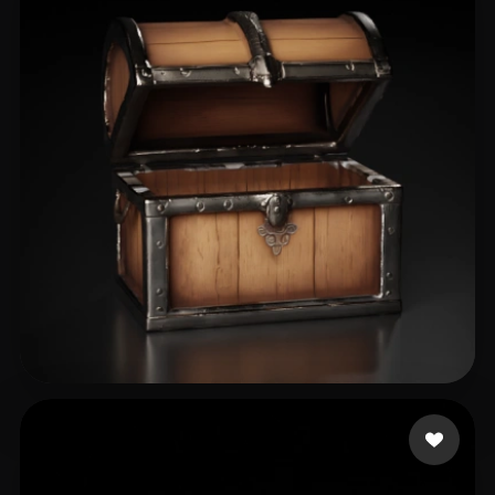
48 いいね
Tretyakov Evgeny