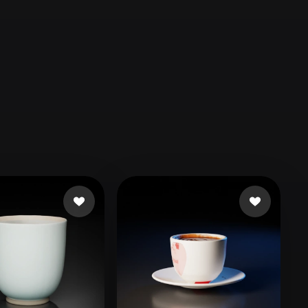
Automotive
Design
Character
Design
21
Flat
Gothic
Minimalist
Modern