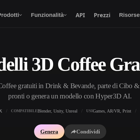
API
Prezzi
Prodotti
Funzionalità
Risorse
elli 3D Coffee Grat
Da Testo A 3D
Dal prompt di testo all'oggetto 3D —
all'istante.
offee gratuiti in Drink & Bevande, parte di Cibo &
API
Integra la nostra AI creativa nella tua app o nel
pronti o genera un modello con Hyper3D AI.
tuo flusso di lavoro.
X
Blender, Unity, Unreal
Games, AR/VR, Print
COMPATIBILE
USI
i texture IA
Motore di ricerca per modelli 3D
Genera
Condividi
HDRI IA
Convertitore da SVG a 3D