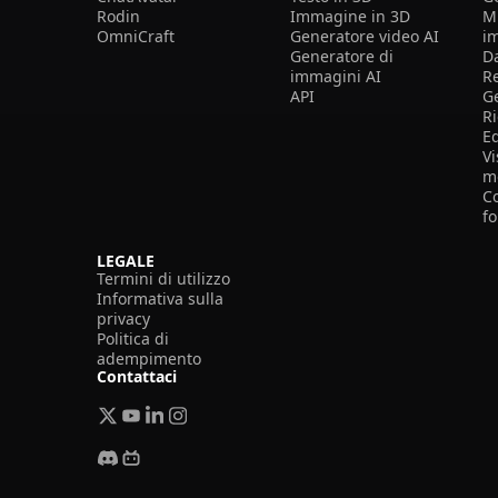
Rodin
Immagine in 3D
Mi
OmniCraft
Generatore video AI
i
Generatore di
D
immagini AI
R
API
G
R
E
Vi
m
Co
f
LEGALE
Termini di utilizzo
Informativa sulla
privacy
Politica di
adempimento
Contattaci