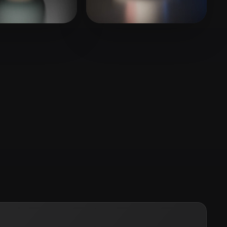
Stylized
Voxel
erRam
21 mi piace
Martin
18 mi piace