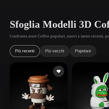
Casi D'uso
3D Printing
Animatio
Sfoglia Modelli 3D Co
NFT Creation
E-commer
Jewelry
Metaverse
Confronta asset Coffee popolari, nuovi e meno recenti, po
Design
Plug-In
Più recenti
Più vecchi
Popolare
Blender
Unity
Unreal
God
Stili
Abstract
Anime
Cart
Hand-Painted
Industrial
Isome