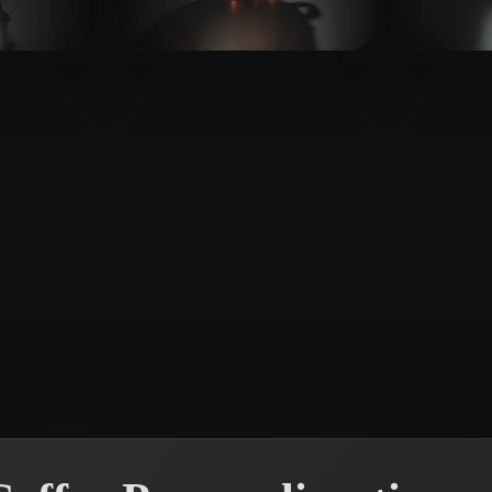
 Art
Realistic
Retro
126 mi piace
santos mayko
11 mi piace
Rend