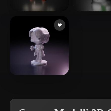
Organic
Photorealistic
Pixel
gab
179 mi piace
as rain as right
Work Vasis
3 mi piace