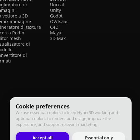
glioratore di
Unreal
mmagini
Unity
a vettore a 3D
Godot
emix immagine
OV/Isaac
eneratore di texture
C4D
icerca Rodin
Maya
ditor mesh
3D Max
sualizzatore di
odelli
nvertitore di
ormati
Cookie preferences
We use essential cookies to keep Hyper3D working and
optional cookies to understand usage, improve the
experience, and support relevant marketing.
Accept all
Essential only