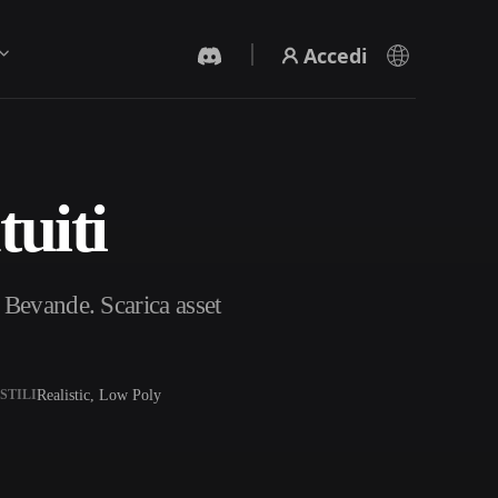
Accedi
uiti
Generatore Video IA
Crea video da testo o immagini con l'AI.
 Bevande. Scarica asset
Realistic, Low Poly
STILI
Editor mesh 3D