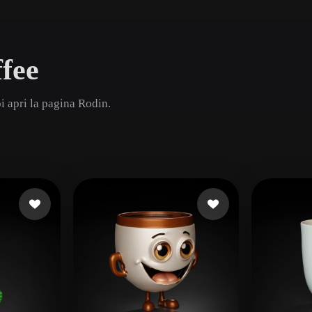
Game
n
Development
ffee
ce
VR/AR
Mechanical
i apri la pagina Rodin.
Engineering
ot
Maya
3DS Max
ComfyUI
oon
Cel-Shaded
Fantasy
tric
Low Poly
Medieval