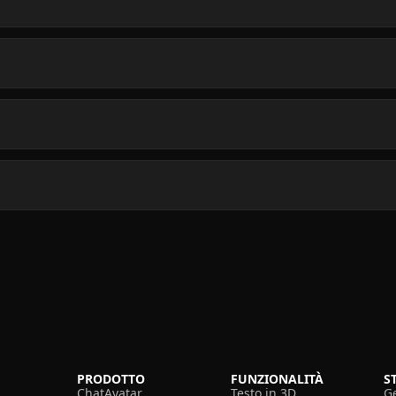
PRODOTTO
FUNZIONALITÀ
S
ChatAvatar
Testo in 3D
G