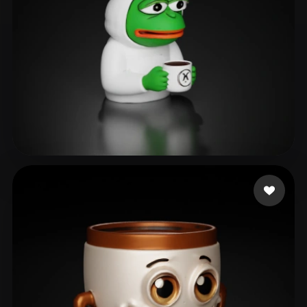
as rain as right
126 me gusta