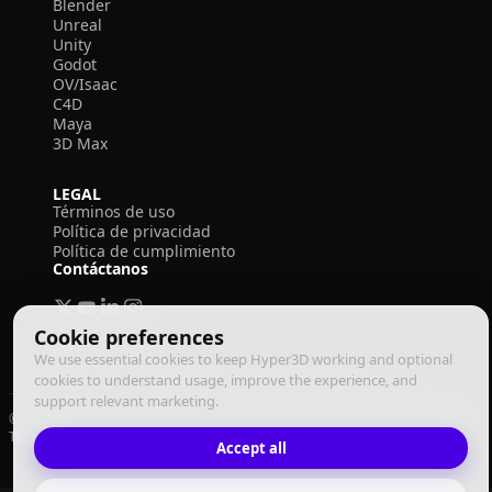
Blender
Unreal
Unity
Godot
OV/Isaac
C4D
Maya
3D Max
LEGAL
Términos de uso
Política de privacidad
Política de cumplimiento
Contáctanos
Cookie preferences
We use essential cookies to keep Hyper3D working and optional
cookies to understand usage, improve the experience, and
support relevant marketing.
© 2026 Deemos Corporation. Todos los derechos reservados
Términos de Uso
Política de Privacidad
Política de Cumplimiento
Español
Accept all