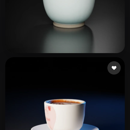
RenderRam
21 me gusta