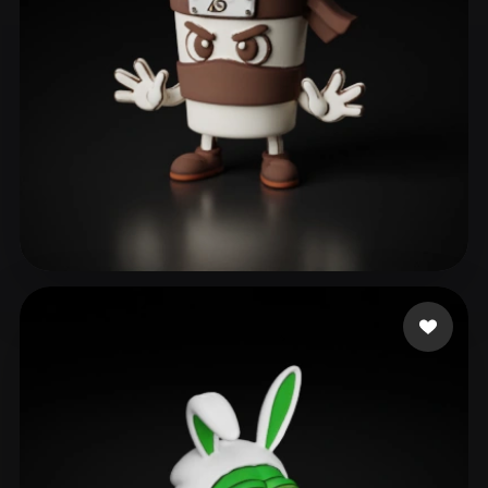
ComfyUI
21
Estilos
Abstract
Anime
Cartoon
Cel-Shaded
Fantasy
Flat
Gothic
Hand-Painted
Industrial
Isometric
Low Poly
Medieval
Minimalist
Modern
Organic
Photorealistic
gab
179 me gusta
Pixel Art
Realistic
Retro
Stylized
Voxel