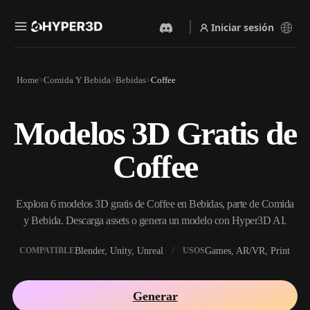
Iniciar sesión
Productos
Home
Comida Y Bebida
Bebidas
Coffee
Funciones
Rodin
ChatAvatar
API
Modelos 3D Gratis de
Imagen A 3D
Texto A 3D
Precios
Sube una imagen y obtén un
Del prompt de texto al objeto
Coffee
objeto 3D al instante.
3D — al instante.
Recursos
Generador De Imágenes Con
Generador De Video Con IA
IA
Explora 6 modelos 3D gratis de Coffee en Bebidas, parte de Comida
Crea vídeos a partir de texto o
Genera imágenes de alta
imágenes con IA.
calidad a partir de un simple
y Bebida. Descarga assets o genera un modelo con Hyper3D AI.
Comunidad
prompt.
Blender, Unity, Unreal
Games, AR/VR, Print
COMPATIBLE
USOS
API
Integra nuestra IA creativa en
Historia
Investigación
Blog
tu app o flujo de trabajo.
Generar
OmniCraft