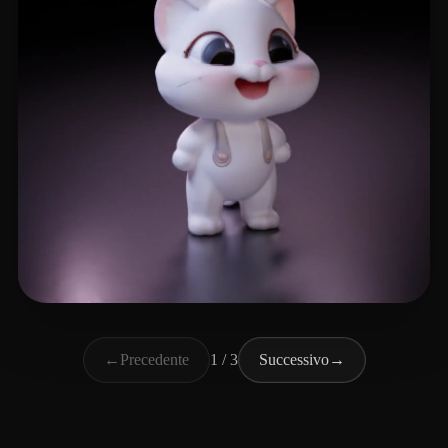
年 糕
35 mi piace
←
Precedente
1 / 3
Successivo
→