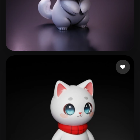
GinSiCheung
502 mi piace