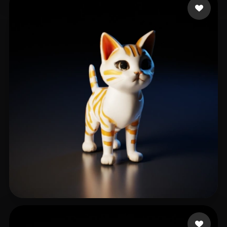
yadav kamal
58 mi piace