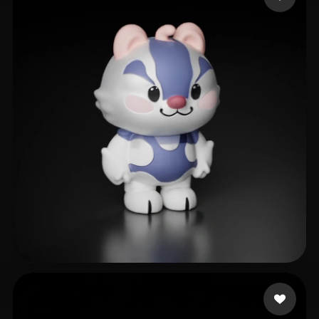
dasfegjkm.h
22 mi piace