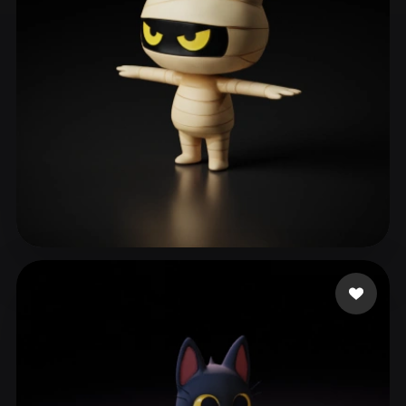
ComfyUI
21
Stili
Abstract
Anime
Cartoon
Cel-Shaded
Fantasy
Flat
Gothic
Hand-Painted
Industrial
Isometric
Low Poly
Medieval
Minimalist
Modern
Organic
Photorealistic
이 승엽
77 mi piace
Pixel Art
Realistic
Retro
Stylized
Voxel