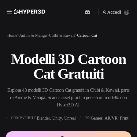
Accedi
Prodotti
Home
Anime & Manga
Chibi & Kawaii
Cartoon Cat
Funzionalità
Rodin
ChatAvatar
API
Modelli 3D Cartoon
Da Immagine A 3D
Da Testo A 3D
Prezzi
Carica un'immagine, ottieni
Dal prompt di testo
Cat Gratuiti
un oggetto 3D all'istante.
all'oggetto 3D — all'istante.
Risorse
Generatore Di Immagini IA
Generatore Video IA
Genera immagini di alta
Crea video da testo o
Esplora 43 modelli 3D Cartoon Cat gratuiti in Chibi & Kawaii, parte
qualità da un semplice
immagini con l'AI.
prompt.
di Anime & Manga. Scarica asset pronti o genera un modello con
Community
Hyper3D AI.
API
Integra la nostra AI creativa
nella tua app o nel tuo flusso
X
Blender, Unity, Unreal
Games, AR/VR, Print
COMPATIBILE
USI
Storia
Ricerca
Blog
di lavoro.
OmniCraft