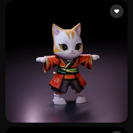
GmbH / LLC VRFX Real
100 mi piace
Jesuino Ramires Guil
41 mi piace