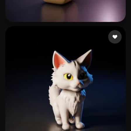
Faraah
32 mi piace