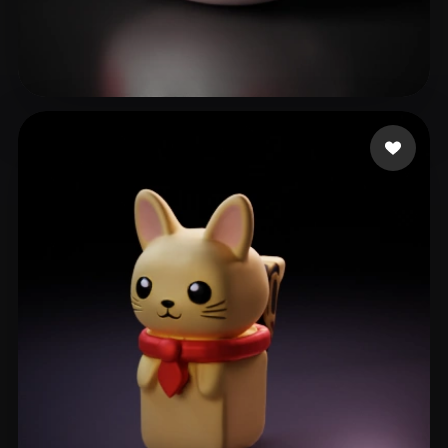
BlockchainBoost
79 mi piace