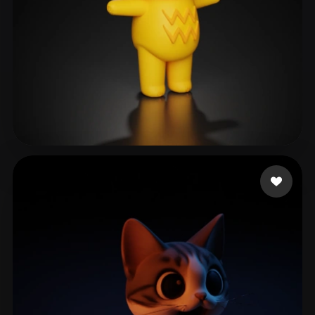
furverse ai
252 mi piace