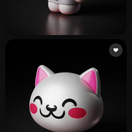
Studio LNV
317 mi piace