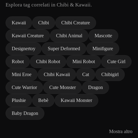
Esplora tag correlati in Chibi & Kawaii.
Kawaii
Chibi
Chibi Creature
Kawaii Creature
Chibi Animal
Mascotte
Designertoy
Super Deformed
Minifigure
Robot
Chibi Robot
Mini Robot
Cute Girl
Mini Eroe
Chibi Kawaii
Cat
Chibigirl
Cute Warrior
Cute Monster
Dragon
Plushie
Bebè
Kawaii Monster
Baby Dragon
Mostra altro