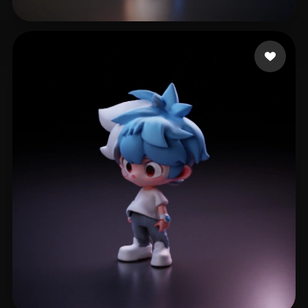
Demirtaş Hüseyin
157 mi piace