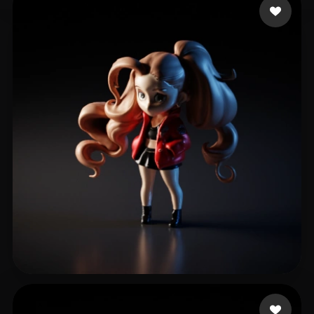
eEhyQx
96 mi piace