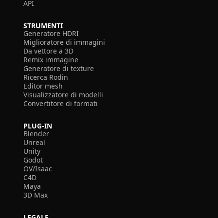
API
STRUMENTI
Generatore HDRI
Miglioratore di immagini
Da vettore a 3D
Remix immagine
Generatore di texture
Ricerca Rodin
Editor mesh
Visualizzatore di modelli
Convertitore di formati
PLUG-IN
Blender
Unreal
Unity
Godot
OV/Isaac
C4D
Maya
3D Max
LEGALE