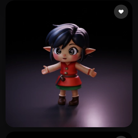
Zzccii1
93 mi piace
soymilkww
97 mi piace