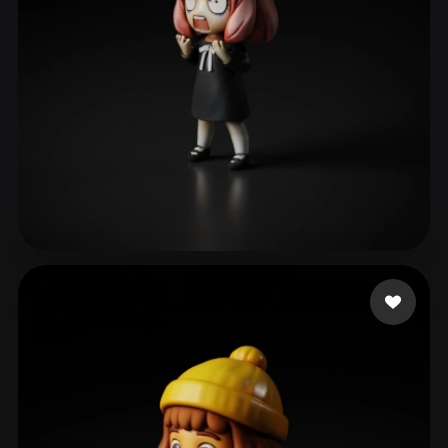
ave mujica
102 mi piace