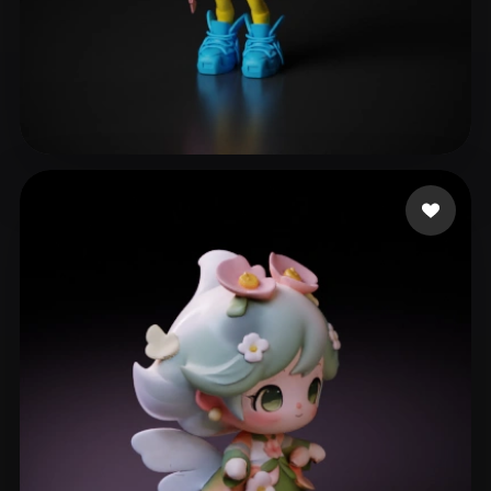
eEhyQx
61 mi piace