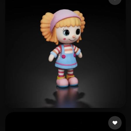
Еникеев Фарит
47 mi piace