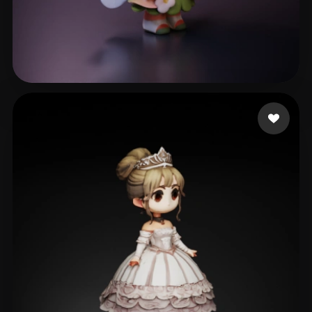
x
409 mi piace