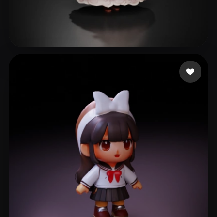
Ludashov Anton
250 mi piace