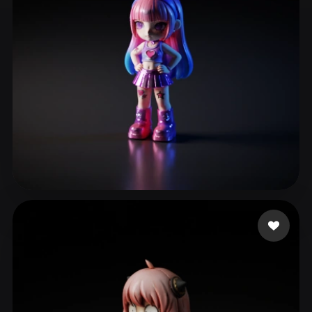
ComfyUI
21
Stili
Abstract
Anime
Cartoon
Cel-Shaded
Fantasy
Flat
Gothic
Hand-Painted
Industrial
Isometric
Low Poly
Medieval
Minimalist
Modern
Organic
Photorealistic
eEhyQx
191 mi piace
Pixel Art
Realistic
Retro
Stylized
Voxel