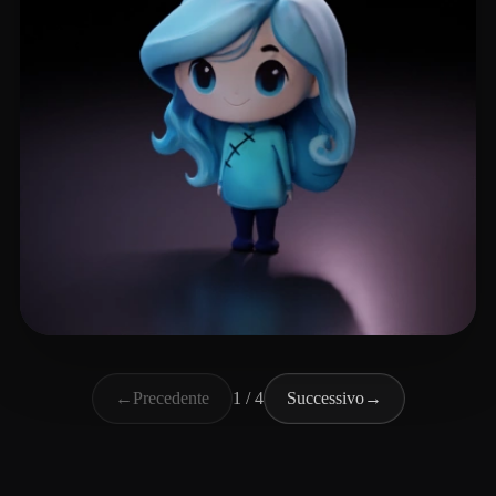
h s'y
70 mi piace
←
Precedente
1 / 4
Successivo
→