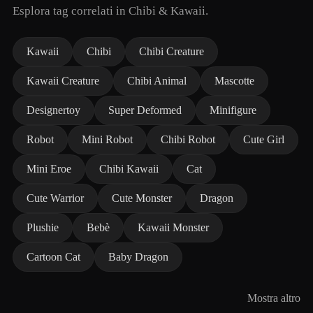
Esplora tag correlati in Chibi & Kawaii.
Kawaii
Chibi
Chibi Creature
Kawaii Creature
Chibi Animal
Mascotte
Designertoy
Super Deformed
Minifigure
Robot
Mini Robot
Chibi Robot
Cute Girl
Mini Eroe
Chibi Kawaii
Cat
Cute Warrior
Cute Monster
Dragon
Plushie
Bebè
Kawaii Monster
Cartoon Cat
Baby Dragon
Mostra altro