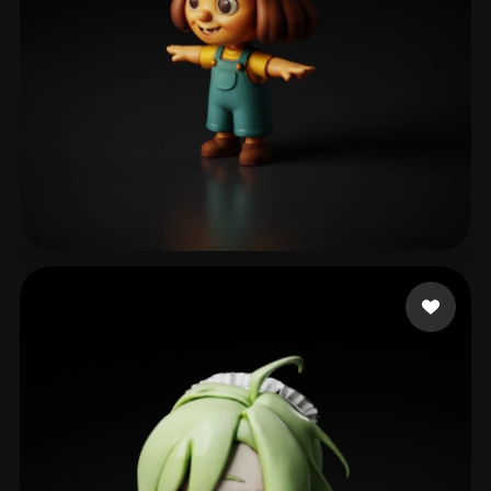
renderedideas
80 mi piace