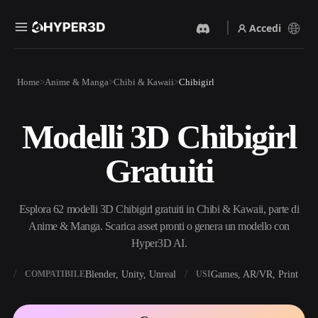
Accedi
Prodotti
Home
Anime & Manga
Chibi & Kawaii
Chibigirl
Funzionalità
Rodin
ChatAvatar
API
Modelli 3D Chibigirl
Da Immagine A 3D
Da Testo A 3D
Prezzi
Carica un'immagine, ottieni
Dal prompt di testo
Gratuiti
un oggetto 3D all'istante.
all'oggetto 3D — all'istante.
Risorse
Generatore Di Immagini IA
Generatore Video IA
Genera immagini di alta
Crea video da testo o
Esplora 62 modelli 3D Chibigirl gratuiti in Chibi & Kawaii, parte di
qualità da un semplice
immagini con l'AI.
prompt.
Anime & Manga. Scarica asset pronti o genera un modello con
Community
Hyper3D AI.
API
Integra la nostra AI creativa
nella tua app o nel tuo flusso
X
Blender, Unity, Unreal
Games, AR/VR, Print
COMPATIBILE
USI
Storia
Ricerca
Blog
di lavoro.
OmniCraft