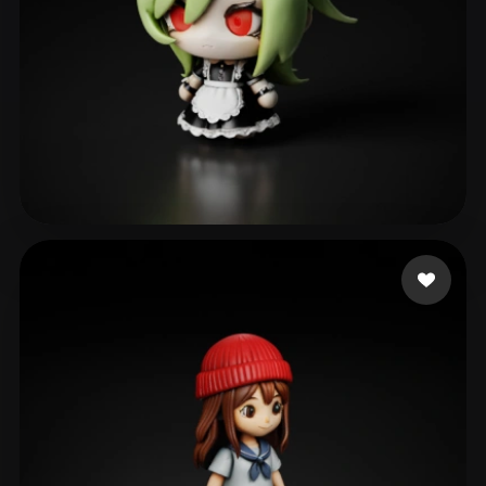
景
109 mi piace