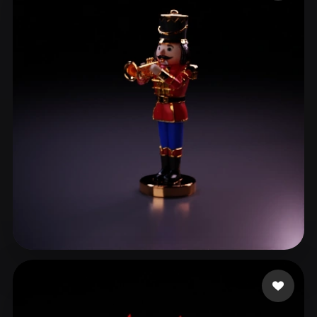
ComfyUI
21
Stili
Abstract
Anime
Cartoon
Cel-Shaded
Fantasy
Flat
Gothic
Hand-Painted
Industrial
Isometric
Low Poly
Medieval
Minimalist
Modern
Organic
Photorealistic
Pixel Art
Realistic
Retro
Stylized
Voxel
da Silva Oliveira Ra
4 mi piace