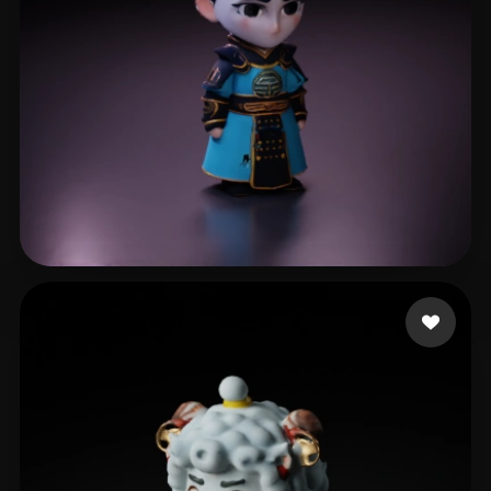
li xl
6 mi piace