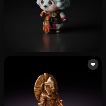
lingkongwu
3 mi piace