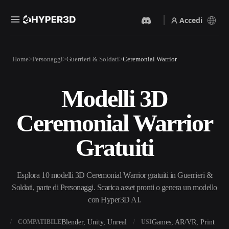
Accedi
Prodotti
Home
Personaggi
Guerrieri & Soldati
Ceremonial Warrior
Funzionalità
Rodin
ChatAvatar
API
Modelli 3D
Da Immagine A 3D
Da Testo A 3D
Prezzi
Carica un'immagine, ottieni
Dal prompt di testo
Ceremonial Warrior
un oggetto 3D all'istante.
all'oggetto 3D — all'istante.
Risorse
Generatore Di Immagini IA
Generatore Video IA
Gratuiti
Genera immagini di alta
Crea video da testo o
qualità da un semplice
immagini con l'AI.
prompt.
Community
Esplora 10 modelli 3D Ceremonial Warrior gratuiti in Guerrieri &
API
Soldati, parte di Personaggi. Scarica asset pronti o genera un modello
Integra la nostra AI creativa
nella tua app o nel tuo flusso
con Hyper3D AI.
Storia
Ricerca
Blog
di lavoro.
OmniCraft
X
Blender, Unity, Unreal
Games, AR/VR, Print
COMPATIBILE
USI