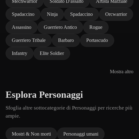
Mechwarrior
Soldato D'assalto
Artista Marziale
Spadaccino
Ninja
Spadaccino
Orcwarrior
Assassino
Guerriero Antico
Rogue
Guerriero Tribale
Barbaro
Portascudo
Infantry
Elite Soldier
Mostra altro
Esplora Personaggi
Sfoglia altre sottocategorie di Personaggi per ricerche più
ampie.
Mostri & Non morti
Personaggi umani