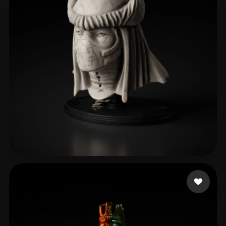
rishumehra90
51 mi piace