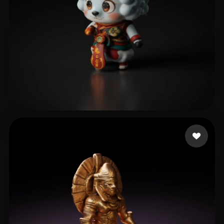
lingkongwu
3 likes