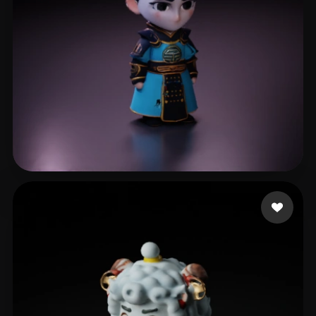
li xl
6 likes