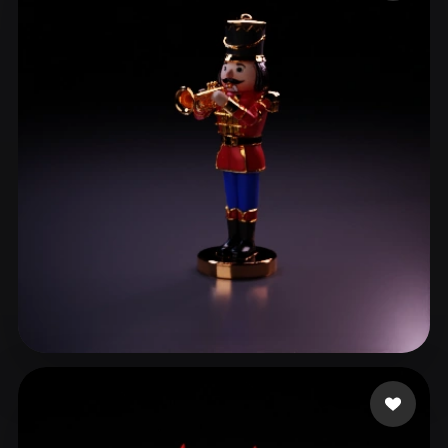
ComfyUI
21
Styles
Abstract
Anime
Cartoon
Cel-Shaded
Fantasy
Flat
Gothic
Hand-Painted
Industrial
Isometric
Low Poly
Medieval
Minimalist
Modern
Organic
Photorealistic
Pixel Art
Realistic
Retro
Stylized
Voxel
da Silva Oliveira Ra
4 likes