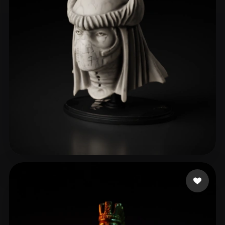
rishumehra90
51 likes