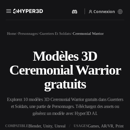
Connexion
Produits
Home
Personnages
Guerriers Et Soldats
Ceremonial Warrior
Fonctionnalités
Rodin
ChatAvatar
API
Modèles 3D
Image Vers 3D
Texte Vers 3D
Tarifs
Importez une image, obtenez
Du prompt textuel à l'objet
Ceremonial Warrior
un objet 3D instantanément.
3D — instantanément.
Ressources
Générateur D’images IA
Générateur Vidéo IA
gratuits
Générez des visuels de haute
Créez des vidéos à partir de
qualité à partir d'un simple
texte ou d'images avec l'IA.
prompt.
Communauté
Explorez 10 modèles 3D Ceremonial Warrior gratuits dans Guerriers
API
et Soldats, une partie de Personnages. Téléchargez des assets ou
Intégrez notre IA créative à
votre application ou votre
générez un modèle avec Hyper3D AI.
Histoire
Recherche
Blog
workflow.
OmniCraft
Blender, Unity, Unreal
Games, AR/VR, Print
COMPATIBLE
USAGES