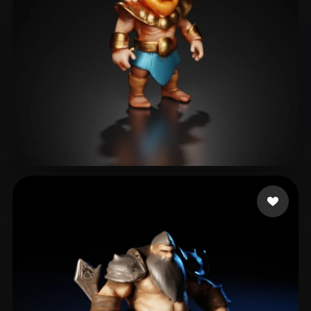
3D MuteKnee
7 likes