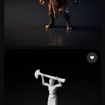
bardia
18 likes