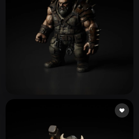
ComfyUI
21
Styles
Abstract
Anime
Cartoon
Cel-Shaded
Fantasy
Flat
Gothic
Hand-Painted
Industrial
Isometric
Low Poly
Medieval
Minimalist
Modern
Organic
Photorealistic
Pixel Art
Realistic
Retro
Stylized
tribug1234
95 likes
Voxel