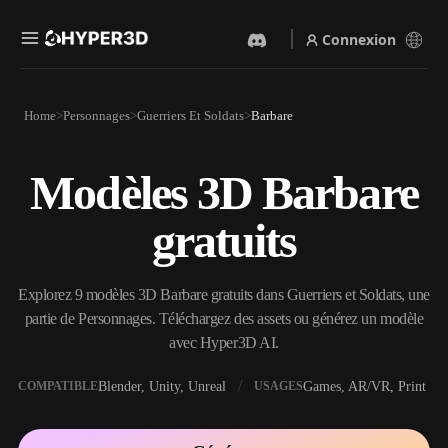
Connexion
Produits
Home
Personnages
Guerriers Et Soldats
Barbare
Fonctionnalités
Rodin
ChatAvatar
API
Modèles 3D Barbare
Image Vers 3D
Texte Vers 3D
Tarifs
Importez une image, obtenez
Du prompt textuel à l'objet
gratuits
un objet 3D instantanément.
3D — instantanément.
Ressources
Générateur D’images IA
Générateur Vidéo IA
Générez des visuels de haute
Créez des vidéos à partir de
Explorez 9 modèles 3D Barbare gratuits dans Guerriers et Soldats, une
qualité à partir d'un simple
texte ou d'images avec l'IA.
prompt.
partie de Personnages. Téléchargez des assets ou générez un modèle
Communauté
avec Hyper3D AI.
API
Intégrez notre IA créative à
votre application ou votre
Blender, Unity, Unreal
Games, AR/VR, Print
COMPATIBLE
USAGES
Histoire
Recherche
Blog
workflow.
OmniCraft