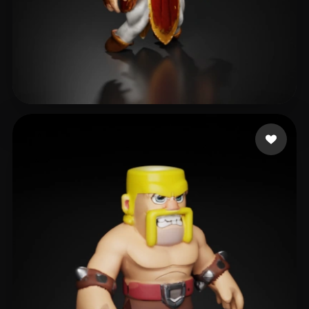
ZhShEel
8 likes