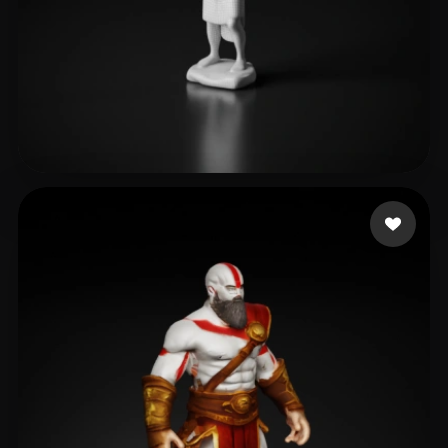
Eri Umusu
4 likes