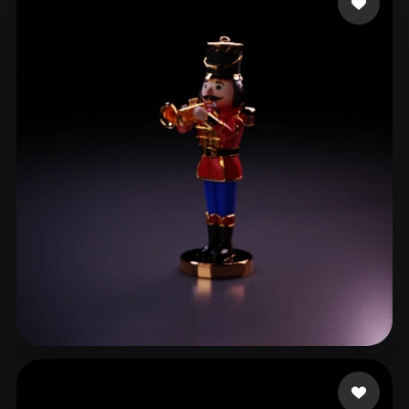
ComfyUI
21
Stile
Abstract
Anime
Cartoon
Cel-Shaded
Fantasy
Flat
Gothic
Hand-Painted
Industrial
Isometric
Low Poly
Medieval
Minimalist
Modern
Organic
Photorealistic
Pixel Art
Realistic
Retro
Stylized
Voxel
da Silva Oliveira Ra
4 Likes