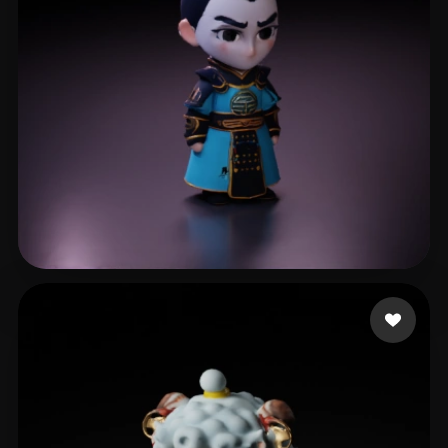
li xl
6 Likes