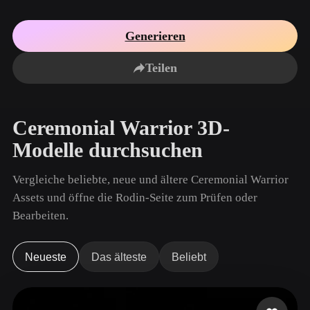
Anwendungsfälle
KI-Bild-Remix
KI-HDRI-Generator
3D-Mesh-Editor
3D Printing
Animation
Generieren
KI-Bildverbesserer
3D-Modellsuchmaschine
Game
Automotive
KI-Texturengenerator
SVG-zu-3D-Konverter
Development
Design
Teilen
NFT Creation
E-commerce
Character
Ceremonial Warrior 3D-
VR/AR
Design
Modelle durchsuchen
Metaverse
Jewelry Design
Vergleiche beliebte, neue und ältere Ceremonial Warrior
Mechanical
Engineering
Assets und öffne die Rodin-Seite zum Prüfen oder
Bearbeiten.
Plug-Ins
Blender
Unity
Unreal
Neueste
Das älteste
Beliebt
Godot
Maya
3DS Max