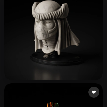
rishumehra90
51 Likes