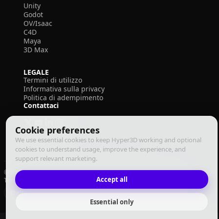
Unity
Godot
OV/Isaac
C4D
Maya
3D Max
LEGALE
Termini di utilizzo
Informativa sulla privacy
Politica di adempimento
Contattaci
Cookie preferences
We use essential cookies to keep Hyper3D working and optional
cookies to understand usage, improve the experience, and
support relevant marketing.
© 2026 Deemos Corporation. Tutti i diritti riservati
Accept all
Termini di Utilizzo
Informativa sulla Privacy
Politica di Adempimento
Italiano
Essential only