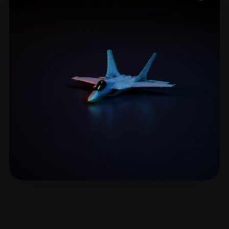
ComfyUI
21
Stili
Abstract
Anime
Cartoon
Cel-Shaded
Fantasy
Flat
Gothic
Hand-Painted
Industrial
Isometric
Low Poly
Medieval
Minimalist
Modern
Organic
Photorealistic
Pixel Art
Realistic
Retro
Stylized
Voxel
Haddish Daveed
35 mi piace