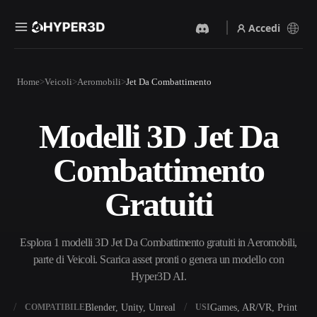
Accedi
Prodotti
Home
Veicoli
Aeromobili
Jet Da Combattimento
Funzionalità
Rodin
ChatAvatar
API
Modelli 3D Jet Da
Da Immagine A 3D
Da Testo A 3D
Prezzi
Carica un'immagine, ottieni
Dal prompt di testo
Combattimento
un oggetto 3D all'istante.
all'oggetto 3D — all'istante.
Risorse
Generatore Di Immagini IA
Generatore Video IA
Gratuiti
Genera immagini di alta
Crea video da testo o
qualità da un semplice
immagini con l'AI.
prompt.
Community
Esplora 1 modelli 3D Jet Da Combattimento gratuiti in Aeromobili,
API
parte di Veicoli. Scarica asset pronti o genera un modello con
Integra la nostra AI creativa
nella tua app o nel tuo flusso
Hyper3D AI.
Storia
Ricerca
Blog
di lavoro.
OmniCraft
X
Blender, Unity, Unreal
Games, AR/VR, Print
COMPATIBILE
USI