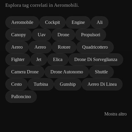
Esplora tag correlati in Aeromobili.
Aeromobile
Cockpit
Engine
Ali
Canopy
Uav
Drone
Propulsori
Aereo
Aereo
Rotore
Quadricottero
Fighter
Jet
Elica
Drone Di Sorveglianza
Camera Drone
Drone Autonomo
Shuttle
Cesto
Turbina
Gunship
Aereo Di Linea
Palloncino
Mostra altro