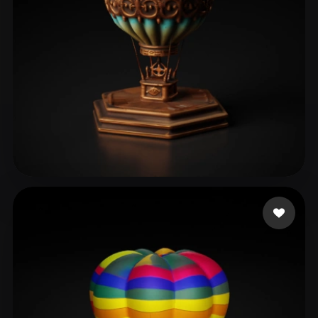
ComfyUI
21
Stili
Abstract
Anime
Cartoon
Cel-Shaded
Fantasy
Flat
Gothic
Hand-Painted
Industrial
Isometric
Low Poly
Medieval
Minimalist
Modern
Organic
Photorealistic
Şahin Oğuzhan
40 mi piace
Pixel Art
Realistic
Retro
Stylized
Voxel