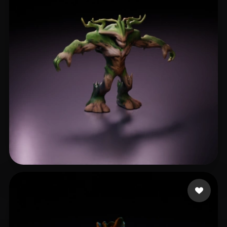
shr4n
18 mi piace