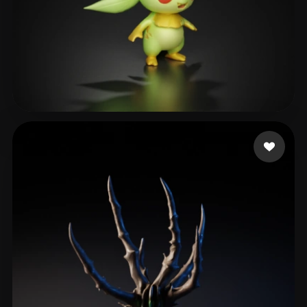
kee
34 mi piace