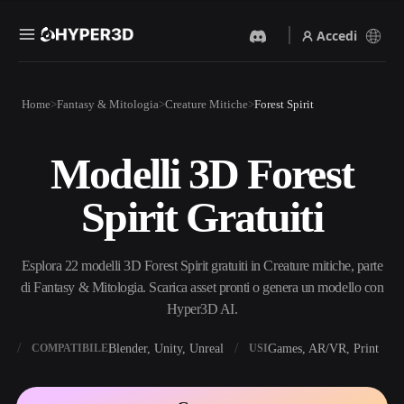
Accedi
Prodotti
Home
Fantasy & Mitologia
Creature Mitiche
Forest Spirit
Funzionalità
Rodin
ChatAvatar
API
Modelli 3D Forest
Da Immagine A 3D
Da Testo A 3D
Prezzi
Carica un'immagine, ottieni
Dal prompt di testo
Spirit Gratuiti
un oggetto 3D all'istante.
all'oggetto 3D — all'istante.
Risorse
Generatore Di Immagini IA
Generatore Video IA
Genera immagini di alta
Crea video da testo o
Esplora 22 modelli 3D Forest Spirit gratuiti in Creature mitiche, parte
qualità da un semplice
immagini con l'AI.
prompt.
di Fantasy & Mitologia. Scarica asset pronti o genera un modello con
Community
Hyper3D AI.
API
Integra la nostra AI creativa
nella tua app o nel tuo flusso
X
Blender, Unity, Unreal
Games, AR/VR, Print
COMPATIBILE
USI
Storia
Ricerca
Blog
di lavoro.
OmniCraft