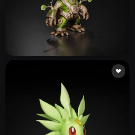
Wiese Ollsniver98
155 mi piace