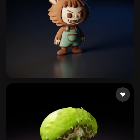
Murzhi Gennadiy
64 mi piace