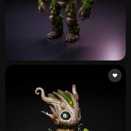
Mackintosh Corbin
73 mi piace