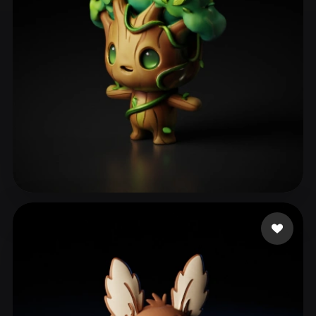
ComfyUI
21
Stili
Abstract
Anime
Cartoon
Cel-Shaded
Fantasy
Flat
Gothic
Hand-Painted
Industrial
Isometric
Low Poly
Medieval
Minimalist
Modern
Organic
Photorealistic
208871
50 mi piace
Pixel Art
Realistic
Retro
Stylized
Voxel