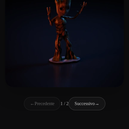
Author Nips
3 mi piace
←
Precedente
1 / 2
Successivo
→