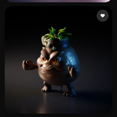
meatswipe
3 mi piace