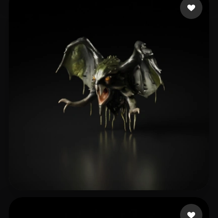
shetty dhanya
7 mi piace