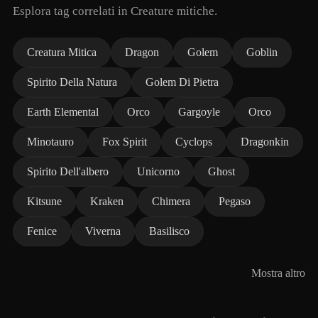
Esplora tag correlati in Creature mitiche.
Creatura Mitica
Dragon
Golem
Goblin
Spirito Della Natura
Golem Di Pietra
Earth Elemental
Orco
Gargoyle
Orco
Minotauro
Fox Spirit
Cyclops
Dragonkin
Spirito Dell'albero
Unicorno
Ghost
Kitsune
Kraken
Chimera
Pegaso
Fenice
Viverna
Basilisco
Mostra altro