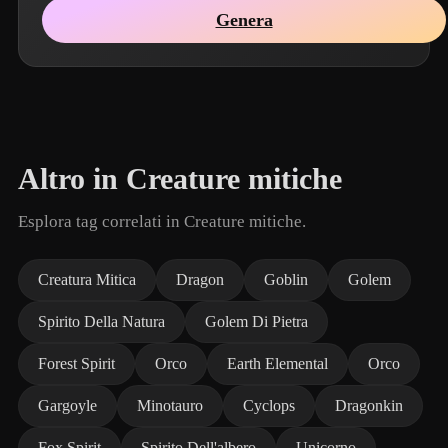
Genera
Altro in Creature mitiche
Esplora tag correlati in Creature mitiche.
Creatura Mitica
Dragon
Goblin
Golem
Spirito Della Natura
Golem Di Pietra
Forest Spirit
Orco
Earth Elemental
Orco
Gargoyle
Minotauro
Cyclops
Dragonkin
Fox Spirit
Spirito Dell'albero
Unicorno