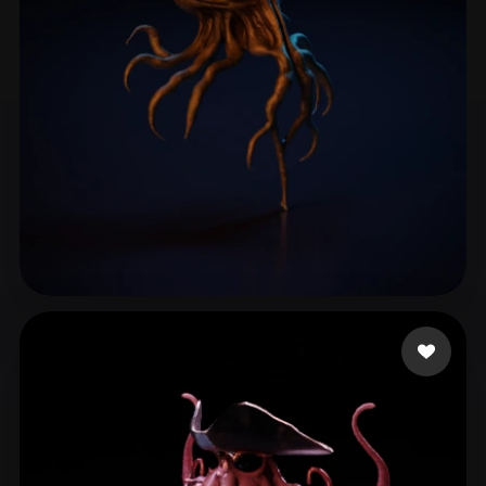
ComfyUI
21
Stili
Abstract
Anime
Cartoon
Cel-Shaded
Fantasy
Flat
Gothic
Hand-Painted
Industrial
Isometric
Low Poly
Medieval
Minimalist
Modern
Organic
Photorealistic
Sampson Ben
22 mi piace
Pixel Art
Realistic
Retro
Stylized
Voxel