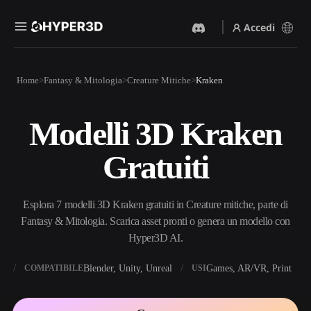
Accedi
Prodotti
Home
Fantasy & Mitologia
Creature Mitiche
Kraken
Funzionalità
Rodin
ChatAvatar
API
Modelli 3D Kraken
Da Immagine A 3D
Da Testo A 3D
Prezzi
Carica un'immagine, ottieni
Dal prompt di testo
Gratuiti
un oggetto 3D all'istante.
all'oggetto 3D — all'istante.
Risorse
Generatore Di Immagini IA
Generatore Video IA
Genera immagini di alta
Crea video da testo o
Esplora 7 modelli 3D Kraken gratuiti in Creature mitiche, parte di
qualità da un semplice
immagini con l'AI.
prompt.
Fantasy & Mitologia. Scarica asset pronti o genera un modello con
Community
Hyper3D AI.
API
Integra la nostra AI creativa
nella tua app o nel tuo flusso
X
Blender, Unity, Unreal
Games, AR/VR, Print
COMPATIBILE
USI
Storia
Ricerca
Blog
di lavoro.
OmniCraft