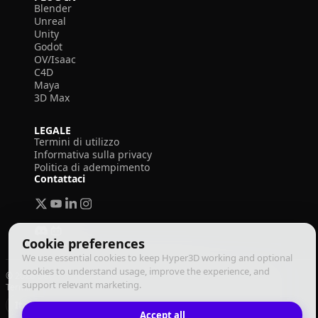
Blender
Unreal
Unity
Godot
OV/Isaac
C4D
Maya
3D Max
LEGALE
Termini di utilizzo
Informativa sulla privacy
Politica di adempimento
Contattaci
Cookie preferences
We use essential cookies to keep Hyper3D working and optional
cookies to understand usage, improve the experience, and
© 2026 Deemos Corporation. Tutti i diritti riservati
support relevant marketing.
Termini di Utilizzo
Informativa sulla Privacy
Politica di Adempimento
Italiano
Accept all