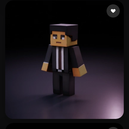
Smaok
236 mi piace
Mattia Paulo
66 mi piace