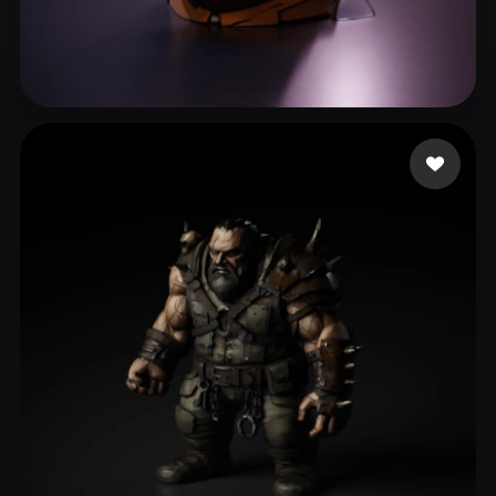
t3oat@boom.edu.kg
11 mi piace