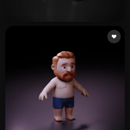
tribug1234
95 mi piace