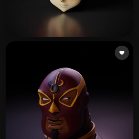
2067633083@qq.com
48 mi piace