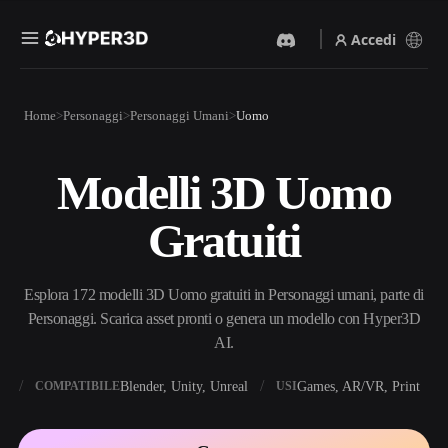
Accedi
Prodotti
Home
Personaggi
Personaggi Umani
Uomo
Funzionalità
Rodin
ChatAvatar
API
Modelli 3D Uomo
Da Immagine A 3D
Da Testo A 3D
Prezzi
Carica un'immagine, ottieni
Dal prompt di testo
Gratuiti
un oggetto 3D all'istante.
all'oggetto 3D — all'istante.
Risorse
Generatore Di Immagini IA
Generatore Video IA
Genera immagini di alta
Crea video da testo o
Esplora 172 modelli 3D Uomo gratuiti in Personaggi umani, parte di
qualità da un semplice
immagini con l'AI.
prompt.
Personaggi. Scarica asset pronti o genera un modello con Hyper3D
Community
AI.
API
Integra la nostra AI creativa
nella tua app o nel tuo flusso
X
Blender, Unity, Unreal
Games, AR/VR, Print
COMPATIBILE
USI
Storia
Ricerca
Blog
di lavoro.
OmniCraft