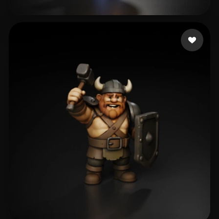
DMRG
170 mi piace