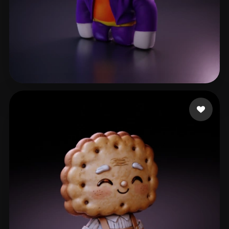
ged nub
31 mi piace