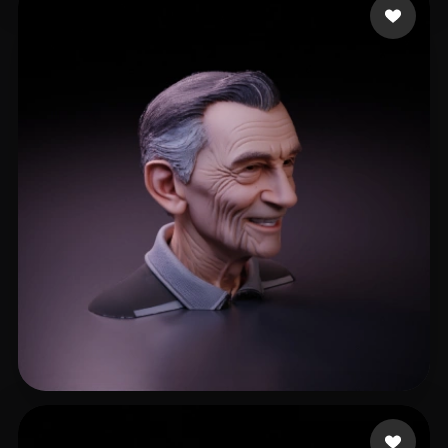
pda cycornus
57 mi piace