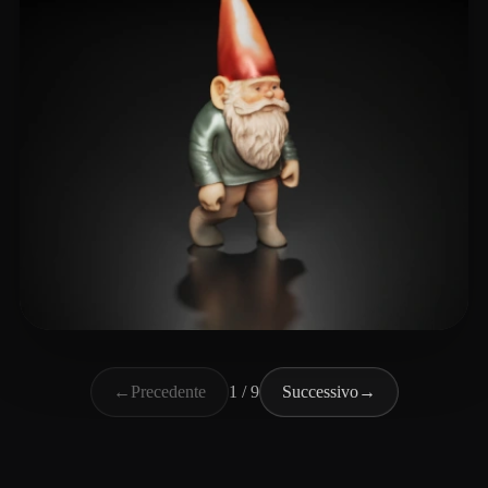
basecore
50 mi piace
←
Precedente
1 / 9
Successivo
→