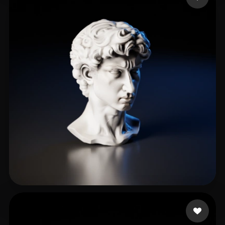
EndKey
99 mi piace