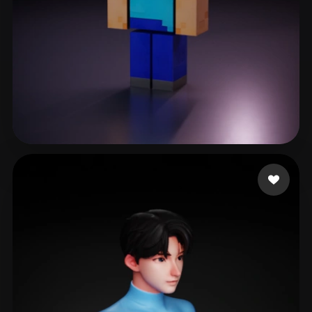
RickLee
243 mi piace