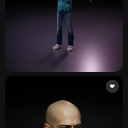
AnaGameDev
2 mi piace