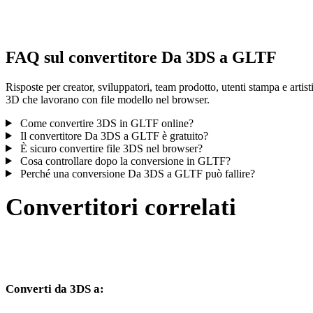
controlla il risultato prima di pubblicare o consegnare.
FAQ sul convertitore Da 3DS a GLTF
Risposte per creator, sviluppatori, team prodotto, utenti stampa e artist
3D che lavorano con file modello nel browser.
Come convertire 3DS in GLTF online?
Il convertitore Da 3DS a GLTF è gratuito?
È sicuro convertire file 3DS nel browser?
Cosa controllare dopo la conversione in GLTF?
Perché una conversione Da 3DS a GLTF può fallire?
Convertitori correlati
Continua con flussi di conversione 3DS e GLTF disponibili come
pagine supportate.
Converti da 3DS a:
Altri formati di destinazione disponibili dal selettore 3DS.