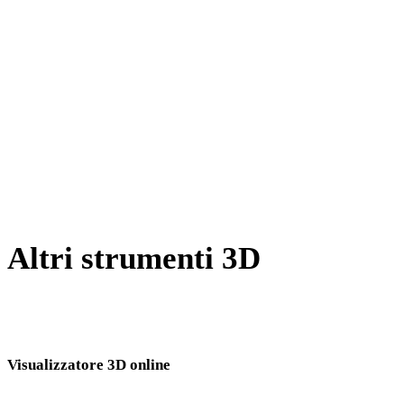
Da X a GLTF
Da BLEND a GLTF
Da PNG a GLTF
Da JPG a GLTF
Da JPEG a GLTF
Show 7 more
Altri strumenti 3D
Ispeziona asset sorgente o convertiti nei visualizzatori 3D online
correlati prima di importarli nel flusso successivo.
Visualizzatore 3D online
Otto visualizzatori correlati fissi selezionati per questa pagina di conversione.