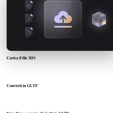
Carica il file 3DS
Scegli un file .3DS dal dispositivo. Se il formato richiama texture o 
associati, caricali insieme.
Converti in GLTF
Esegui la conversione nel browser per creare un file .GLTF per il
prossimo flusso 3D, stampa, web, AR o game.