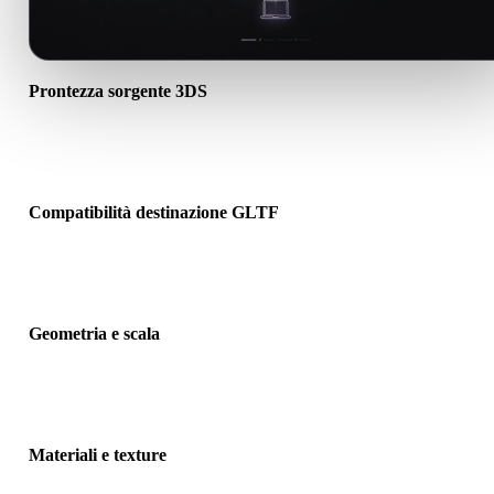
Prontezza sorgente 3DS
Verifica che il file 3DS si apra correttamente e includa materiali, tex
o dati binari associati richiesti.
Compatibilità destinazione GLTF
Conferma che GLTF sia accettato dall’app, motore, slicer,
visualizzatore AR o pipeline di destinazione.
Geometria e scala
Visualizza il risultato per controllare scala, orientamento, visibilità
mesh, normali e numero previsto di oggetti.
Materiali e texture
Alcune conversioni semplificano materiali o riferimenti texture este