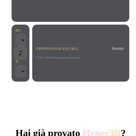
Casi D'uso
Remix immagini IA
Generatore HDRI IA
Editor mesh
3D Printing
Animation
Miglioratore immagini IA
Motore di ricerca per modelli 3D
Game
Automotive
Generatore di texture IA
Convertitore da SVG a 3D
Development
Design
DA
NFT Creation
E-commerce
Svuota
CRONOLOGIA LOCALE
Character
VR/AR
Design
I file convertiti appariranno qui.
A
Metaverse
Jewelry Design
Mechanical
Engineering
SCELTO DA CREATOR E TEAM
Plug-In
Elaborazione locale
Nessun account richiesto
Fino a 200 MB
Blender
Unity
Unreal
GENERAZIONE 3D AI DI HYPER3D
Godot
Maya
3DS Max
Hai già provato
Hyper3D
?