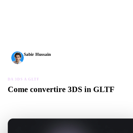
L’AI 3D ha raggiunto una nuova soglia. Rodin Gen-2.5 offre
geometria in circa 4 s, modello completo in circa 5 s, oltre 10
milioni di poligoni, struttura pulita e output pronti per la
produzione.
Sabir Hussain
Appassionato di AI e tecnologia
DA 3DS A GLTF
Come convertire 3DS in GLTF
Segui questo flusso Da 3DS a GLTF per creare un file .GLTF nel
browser.