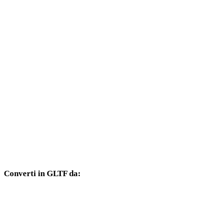
Da 3DS a OBJ
Da 3DS a FBX
Da 3DS a USDZ
Da 3DS a STL
Da 3DS a GLB
Da 3DS a PLY
Da 3DS a DAE
Converti in GLTF da:
Altri formati sorgente il cui selettore di destinazione include GLTF.
Da OBJ a GLTF