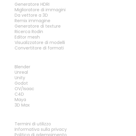
Generatore HDRI
Miglioratore di immagini
Da vettore a 3D
Remix immagine
Generatore di texture
Ricerca Rodin
Editor mesh
Visualizzatore di modelli
Convertitore di formati
PLUG-IN
Blender
Unreal
Unity
Godot
OV/Isaac
C4D
Maya
3D Max
LEGALE
Termini di utilizzo
Informativa sulla privacy
Politica di adempimento