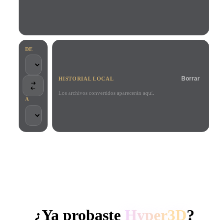
Casos De Uso
Remix de imagen IA
Generador HDRI IA
Editor de mallas
3D Printing
Animation
Mejorador de imagen IA
Buscador de modelos 3D
Game
Automotive
Generador de texturas IA
Convertidor SVG a 3D
Development
Design
DE
NFT Creation
E-commerce
Borrar
HISTORIAL LOCAL
Character
VR/AR
Design
Los archivos convertidos aparecerán aquí.
A
Metaverse
Jewelry Design
Mechanical
Engineering
CONFIADO POR CREADORES Y EQUIPOS
Plug-Ins
Procesamiento local
Sin cuenta obligatoria
Hasta 200 MB
Blender
Unity
Unreal
GENERACIÓN 3D CON IA DE HYPER3D
Godot
Maya
3DS Max
¿Ya probaste
Hyper3D
?