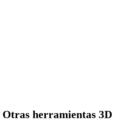
OFF a GLTF
AMF a GLTF
X a GLTF
BLEND a GLTF
PNG a GLTF
JPG a GLTF
JPEG a GLTF
Show 7 more
Otras herramientas 3D
Inspecciona recursos de origen o convertidos en visores 3D
relacionados antes de importarlos al siguiente flujo.