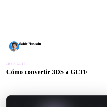
La IA 3D alcanzó un nuevo nivel. Rodin Gen-2.5 genera
geometría en unos 4 s, el modelo completo en unos 5 s, más
de 10 M de polígonos, estructura limpia y resultados listos
para producción.
Sabir Hussain
Entusiasta de IA y tecnología
3DS A GLTF
Cómo convertir 3DS a GLTF
Sigue este flujo 3DS a GLTF para crear un archivo .GLTF en el
navegador.