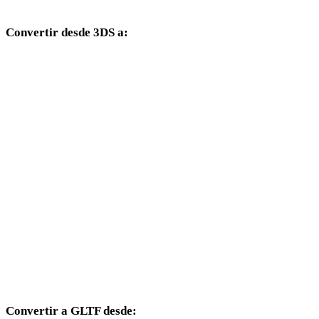
Convertir desde 3DS a:
Otros formatos de destino disponibles desde el selector 3DS.
3DS a OBJ
3DS a FBX
3DS a USDZ
3DS a STL
3DS a GLB
3DS a PLY
3DS a DAE
Convertir a GLTF desde: