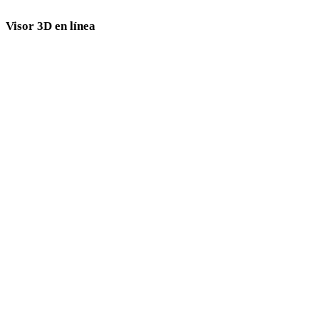
Visor 3D en línea
Ocho visores relacionados fijos seleccionados para esta página de conversión.
Visor GLB
Visor USDZ
Visor OBJ
Visor FBX
Visor PLY
Visor 3DS
Visor DAE
Visor 3DM