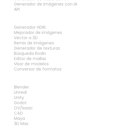
Generador de imágenes con IA
API
HERRAMIENTAS
Generador HDRI
Mejorador de imágenes
Vector a 3D
Remix de imágenes
Generador de texturas
Búsqueda Rodin
Editor de mallas
Visor de modelos
Conversor de formatos
PLUGINS
Blender
Unreal
Unity
Godot
OV/Isaac
C4D
Maya
3D Max