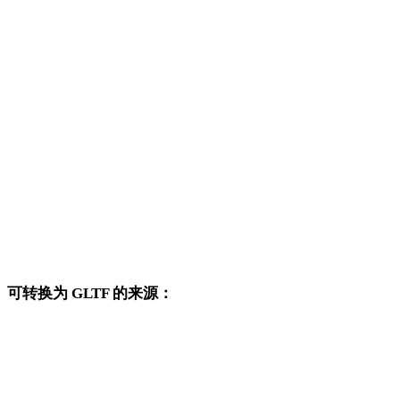
3DS 转 OBJ
3DS 转 FBX
3DS 转 USDZ
3DS 转 STL
3DS 转 GLB
3DS 转 PLY
3DS 转 DAE
可转换为 GLTF 的来源：
这些来源格式也可以进入已发布的 GLTF 目标转换页面。
OBJ 转 GLTF