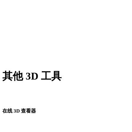
BLEND 转 GLTF
PNG 转 GLTF
JPG 转 GLTF
JPEG 转 GLTF
Show 7 more
其他 3D 工具
进入下一步工作流前，可在相关在线 3D 查看器中检查源资产
转换后的资产。
在线 3D 查看器
为此转换页面固定选择的 8 个相关查看器。