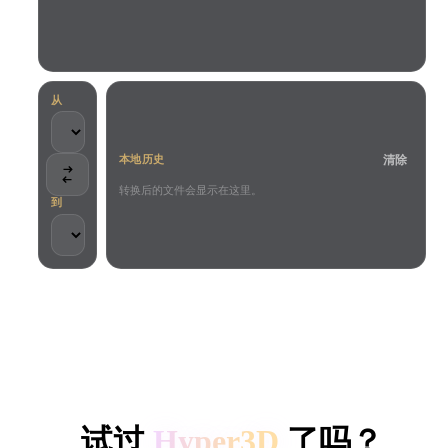
用例
AI 图像重混
AI HDRI 生成器
3D 网格 편집기
3D Printing
Animation
AI 图像增强器
3D 模型搜索引擎
Game
Automotive
AI 纹理生成器
SVG 转 3D 转换器
Development
Design
从
NFT Creation
E-commerce
清除
本地历史
Character
VR/AR
Design
转换后的文件会显示在这里。
到
Metaverse
Jewelry Design
Mechanical
Engineering
客户与团队信任
插件
本地处理
无需账号
最大 200MB
Blender
Unity
Unreal
HYPER3D AI 3D 生成
Godot
Maya
3DS Max
试过
Hyper3D
了吗？