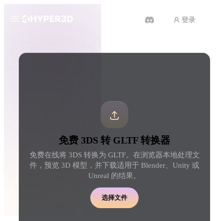
登录
产品
工具
3D 格式转换器
3DS 转 GLTF 转换器
功能
Rodin
ChatAvatar
API
图片转 3D
文本转 3D
定价
上传一张图片，即刻获得 3D 物
从文字提示到 3D 物体 
体。
刻完成。
资源
AI 图片生成器
AI 视频生成器
免费 3DS 转 GLTF 转换器
用一句简单提示生成高质
用 AI 从文字或图片创作视频。
内容。
免费在线将 3DS 转换为 GLTF。在浏览器本地处理文
社区
件，预览 3D 模型，并下载适用于 Blender、Unity 或
API
Unreal 的结果。
将我们的创意 AI 接入你的应用
或工作流。
故事
研究
博客
选择文件
OmniCraft