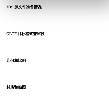
3DS 源文件准备情况
检查 3DS 文件是否能正常打开，并确认是否包含源格式需要的
质、贴图或二进制配套数据。
GLTF 目标格式兼容性
确认目标应用、引擎、切片软件、AR 查看器或生产流程是否接
GLTF。
几何和比例
预览转换结果，检查比例、方向、网格可见性、法线以及对象数
是否符合预期。
材质和贴图
部分转换会简化材质或外部贴图引用，因此发布或交付前请检查
果。