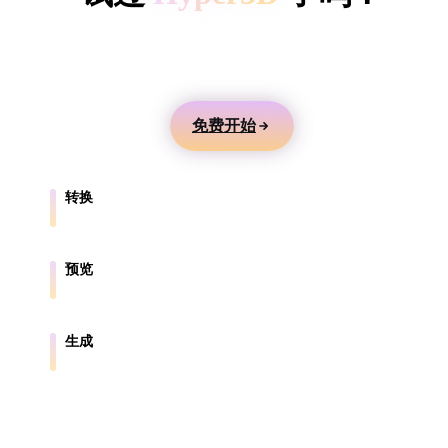
ComfyUI
用文本或图片生成 3D 模型，在线预览，并导出到游
戏、产品、AR 和 3D 打印工作流。
风格
Abstract
Anime
Cartoon
Cel-Shaded
免费开始
Fantasy
Flat
Gothic
Hand-Painte
转换
Industrial
Isometric
Low Poly
Medieval
在浏览器支持的格式之间转换模型。
Minimalist
Modern
Organic
Photorealisti
预览
在线检查源文件和转换后的文件。
Pixel Art
Realistic
Retro
Stylized
生成
从文本或图片创建新的 3D 资产。
Voxel