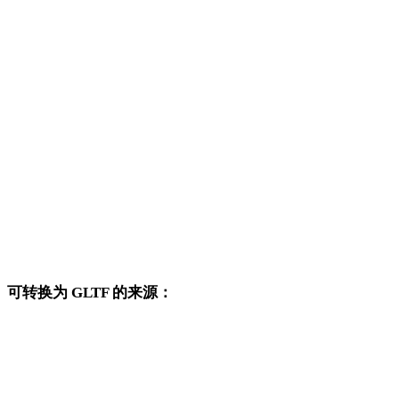
OFF 转 OBJ
OFF 转 FBX
OFF 转 USDZ
OFF 转 STL
OFF 转 GLB
OFF 转 PLY
OFF 转 DAE
可转换为 GLTF 的来源：
这些来源格式也可以进入已发布的 GLTF 目标转换页面。
OBJ 转 GLTF