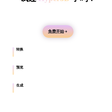
ComfyUI
用文本或图片生成 3D 模型，在线预览，并导出到游
戏、产品、AR 和 3D 打印工作流。
风格
Abstract
Anime
Cartoon
Cel-Shaded
免费开始
Fantasy
Flat
Gothic
Hand-Painte
转换
Industrial
Isometric
Low Poly
Medieval
在浏览器支持的格式之间转换模型。
Minimalist
Modern
Organic
Photorealisti
预览
在线检查源文件和转换后的文件。
Pixel Art
Realistic
Retro
Stylized
生成
从文本或图片创建新的 3D 资产。
Voxel