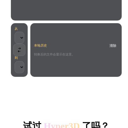
用例
AI 图像重混
AI HDRI 生成器
3D 网格 편집기
3D Printing
Animation
AI 图像增强器
3D 模型搜索引擎
Game
Automotive
AI 纹理生成器
SVG 转 3D 转换器
Development
Design
从
NFT Creation
E-commerce
清除
本地历史
Character
VR/AR
Design
转换后的文件会显示在这里。
到
Metaverse
Jewelry Design
Mechanical
Engineering
客户与团队信任
插件
本地处理
无需账号
最大 200MB
Blender
Unity
Unreal
HYPER3D AI 3D 生成
Godot
Maya
3DS Max
试过
Hyper3D
了吗？