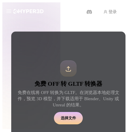
登录
产品
工具
3D 格式转换器
OFF 转 GLTF 转换器
功能
Rodin
ChatAvatar
API
图片转 3D
文本转 3D
定价
上传一张图片，即刻获得 3D 物
从文字提示到 3D 物体 
体。
刻完成。
资源
AI 图片生成器
AI 视频生成器
免费 OFF 转 GLTF 转换器
用一句简单提示生成高质
用 AI 从文字或图片创作视频。
内容。
免费在线将 OFF 转换为 GLTF。在浏览器本地处理文
社区
件，预览 3D 模型，并下载适用于 Blender、Unity 或
API
Unreal 的结果。
将我们的创意 AI 接入你的应用
或工作流。
故事
研究
博客
选择文件
OmniCraft