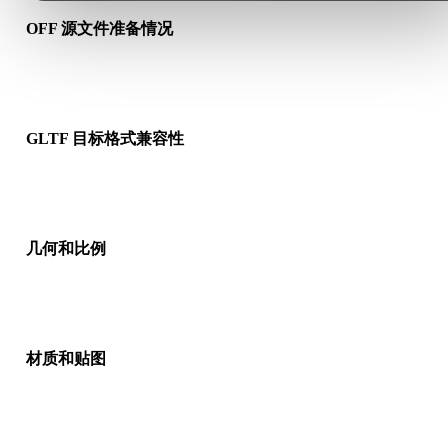
OFF 源文件准备情况
检查 OFF 文件是否能正常打开，并确认是否包含源格式需要的
质、贴图或二进制配套数据。
GLTF 目标格式兼容性
确认目标应用、引擎、切片软件、AR 查看器或生产流程是否接
GLTF。
几何和比例
预览转换结果，检查比例、方向、网格可见性、法线以及对象数
是否符合预期。
材质和贴图
部分转换会简化材质或外部贴图引用，因此发布或交付前请检查
果。