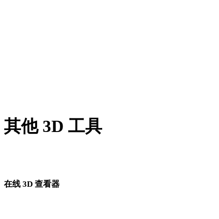
BLEND 转 GLTF
PNG 转 GLTF
JPG 转 GLTF
JPEG 转 GLTF
Show 7 more
其他 3D 工具
进入下一步工作流前，可在相关在线 3D 查看器中检查源资产
转换后的资产。
在线 3D 查看器
为此转换页面固定选择的 8 个相关查看器。