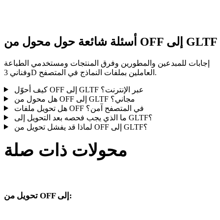
النتيجة قبل النشر أو التسليم.
أسئلة شائعة حول محول من OFF إلى GLTF
إجابات للمبدعين والمطورين وفرق المنتجات ومستخدمي الطباعة
وفناني 3D العاملين بملفات النماذج في المتصفح.
كيف أحوّل OFF إلى GLTF عبر الإنترنت؟
هل محول من OFF إلى GLTF مجاني؟
هل تحويل ملفات OFF في المتصفح آمن؟
ما الذي يجب فحصه بعد التحويل إلى GLTF؟
لماذا قد يفشل تحويل من OFF إلى GLTF؟
محولات ذات صلة
يل OFF وGLTF المنشورة كصفحات تحويل مدعومة.
تحويل من OFF إلى:
صيغ هدف أخرى متاحة من محدد OFF.