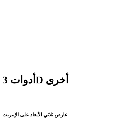
من BLEND إلى GLTF
من PNG إلى GLTF
من JPG إلى GLTF
من JPEG إلى GLTF
Show 7 more
أدوات 3D أخرى
افحص الأصول الأصلية أو المحولة في عارضات 3D ذات الصلة قبل
استيرادها إلى سير العمل التالي.
عارض ثلاثي الأبعاد على الإنترنت
ثمانية عارضات ذات صلة محددة لهذه صفحة التحويل.