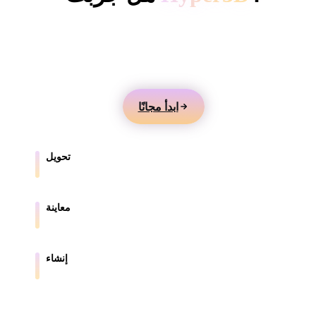
ComfyUI
أنشئ نماذج 3D من النصوص أو الصور، وعاينها عبر
الإنترنت، وصدّر الأصول للألعاب والمنتجات والواقع المعزز
الأنماط
والطباعة ثلاثية الأبعاد.
Abstract
Anime
Cartoon
Cel-Shaded
ابدأ مجانًا
Fantasy
Flat
Gothic
Hand-Painte
Industrial
Isometric
Low Poly
Medieval
تحويل
حوّل النماذج بين الصيغ المدعومة في المتصفح.
Minimalist
Modern
Organic
Photorealisti
معاينة
Pixel Art
Realistic
Retro
Stylized
افحص ملفات المصدر والملفات المحولة عبر الإنترنت.
Voxel
إنشاء
أنشئ أصول 3D جديدة من النصوص أو الصور.