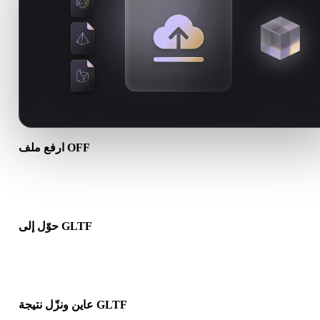
ارفع ملف OFF
اختر ملف .OFF من جهازك. إذا كانت الصيغة تشير إلى خامات أو ملفات
مرافقة، فارفعها معًا.
حوّل إلى GLTF
شغّل التحويل في المتصفح لإنشاء ملف .GLTF لمسار 3D أو الطباعة أو
الويب أو AR أو الألعاب التالي.
عاين ونزّل نتيجة GLTF