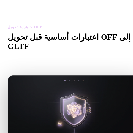
ص مقياس النموذج المحول واتجاهه وظهور الهندسة ومشاكل المواد،
ثم نزّل النتيجة.
جاهزية تحويل OFF
اعتبارات أساسية قبل تحويل OFF إلى
GLTF
استخدم هذه الفحوصات لتجنب المفاجآت عند الانتقال من .OFF إلى
.GLTF.