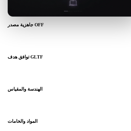
جاهزية مصدر OFF
تأكد من أن ملف OFF يفتح بشكل صحيح ويتضمن أي مواد أو خامات أو
بيانات ثنائية مرافقة مطلوبة.
توافق هدف GLTF
تأكد من أن GLTF مقبول في التطبيق أو المحرك أو برنامج التقطيع أو
عارض AR أو مسار الإنتاج الهدف.
الهندسة والمقياس
عاين النتيجة للتحقق من المقياس والاتجاه وظهور الشبكة والاتجاهات
وعدد الكائنات المتوقع.
المواد والخامات
د تبسط بعض التحويلات المواد أو مراجع الخامات الخارجية، لذا افحص