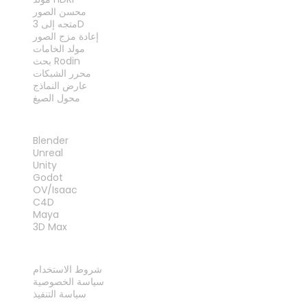
محسن الصور
متجه إلى 3D
إعادة مزج الصور
مولد الخامات
بحث Rodin
محرر الشبكات
عارض النماذج
محول الصيغ
الإضافات
Blender
Unreal
Unity
Godot
OV/Isaac
C4D
Maya
3D Max
قانوني
شروط الاستخدام
سياسة الخصوصية
سياسة التنفيذ
اتصل بنا