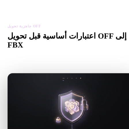
ص مقياس النموذج المحول واتجاهه وظهور الهندسة ومشاكل المواد،
ثم نزّل النتيجة.
جاهزية تحويل OFF
اعتبارات أساسية قبل تحويل OFF إلى
FBX
استخدم هذه الفحوصات لتجنب المفاجآت عند الانتقال من .OFF إلى
.FBX.