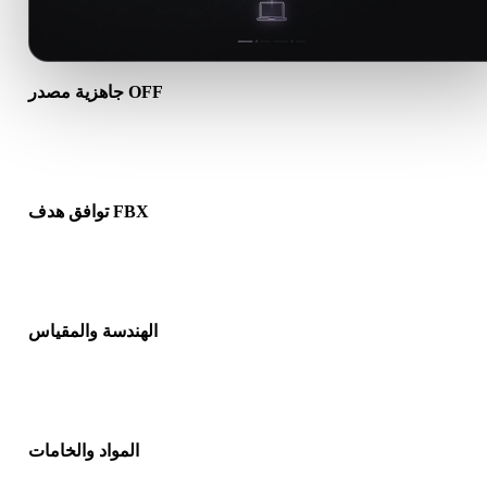
جاهزية مصدر OFF
تأكد من أن ملف OFF يفتح بشكل صحيح ويتضمن أي مواد أو خامات أو
بيانات ثنائية مرافقة مطلوبة.
توافق هدف FBX
تأكد من أن FBX مقبول في التطبيق أو المحرك أو برنامج التقطيع أو
عارض AR أو مسار الإنتاج الهدف.
الهندسة والمقياس
عاين النتيجة للتحقق من المقياس والاتجاه وظهور الشبكة والاتجاهات
وعدد الكائنات المتوقع.
المواد والخامات
د تبسط بعض التحويلات المواد أو مراجع الخامات الخارجية، لذا افحص