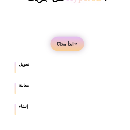
ComfyUI
أنشئ نماذج 3D من النصوص أو الصور، وعاينها عبر
الإنترنت، وصدّر الأصول للألعاب والمنتجات والواقع المعزز
الأنماط
والطباعة ثلاثية الأبعاد.
Abstract
Anime
Cartoon
Cel-Shaded
ابدأ مجانًا
Fantasy
Flat
Gothic
Hand-Painte
Industrial
Isometric
Low Poly
Medieval
تحويل
حوّل النماذج بين الصيغ المدعومة في المتصفح.
Minimalist
Modern
Organic
Photorealisti
معاينة
Pixel Art
Realistic
Retro
Stylized
افحص ملفات المصدر والملفات المحولة عبر الإنترنت.
Voxel
إنشاء
أنشئ أصول 3D جديدة من النصوص أو الصور.