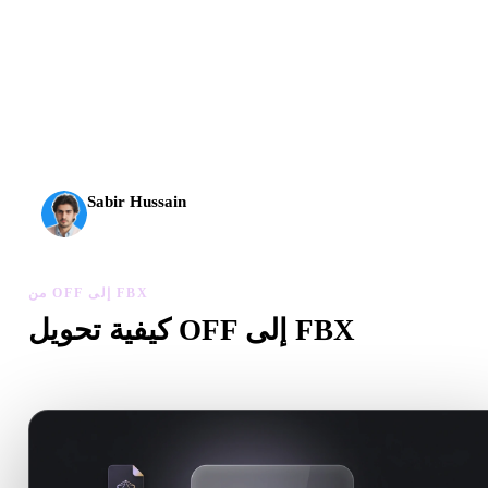
وصل الذكاء الاصطناعي ثلاثي الأبعاد إلى مستوى جديد. يقدم
Rodin Gen-2.5 الهندسة خلال نحو 4 ثوانٍ، والنموذج الكامل
خلال نحو 5 ثوانٍ، وأكثر من 10 ملايين مضلع، وبنية نظيفة
ومخرجات جاهزة للإنتاج.
Sabir Hussain
مهتم بالذكاء الاصطناعي والتقنية
من OFF إلى FBX
كيفية تحويل OFF إلى FBX
اتبع سير من OFF إلى FBX لإنشاء ملف .FBX داخل المتصفح.