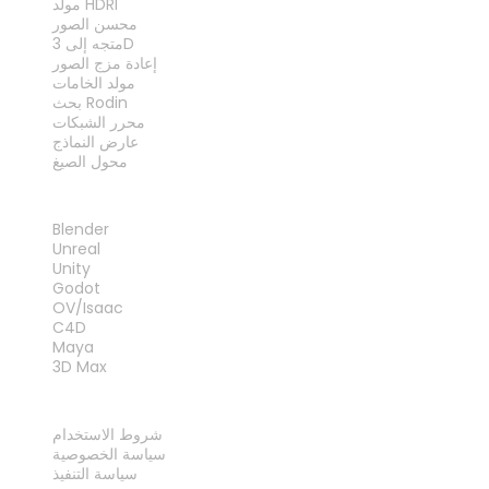
مولد HDRI
محسن الصور
متجه إلى 3D
إعادة مزج الصور
مولد الخامات
بحث Rodin
محرر الشبكات
عارض النماذج
محول الصيغ
الإضافات
Blender
Unreal
Unity
Godot
OV/Isaac
C4D
Maya
3D Max
قانوني
شروط الاستخدام
سياسة الخصوصية
سياسة التنفيذ