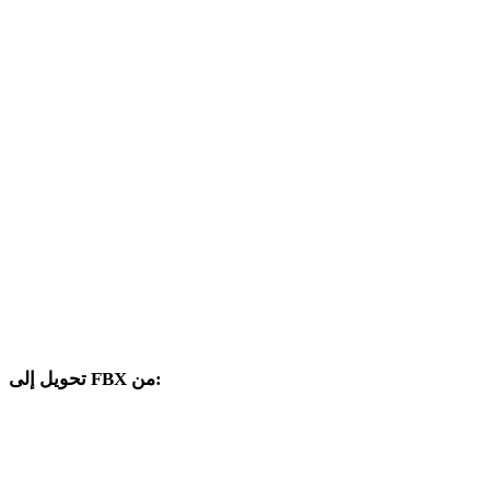
من OFF إلى OBJ
من OFF إلى USDZ
من OFF إلى STL
من OFF إلى GLB
من OFF إلى GLTF
من OFF إلى PLY
من OFF إلى DAE
تحويل إلى FBX من:
صيغ مصدر أخرى يتضمن محدد الهدف فيها FBX.
من OBJ إلى FBX