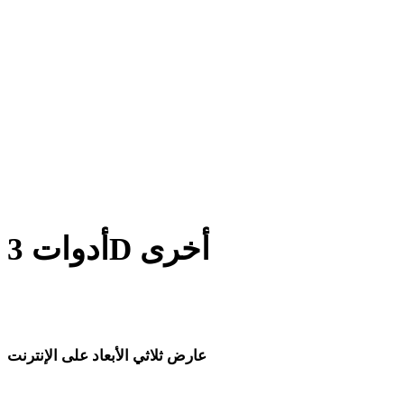
من BLEND إلى FBX
من PNG إلى FBX
من JPG إلى FBX
من JPEG إلى FBX
Show 7 more
أدوات 3D أخرى
افحص الأصول الأصلية أو المحولة في عارضات 3D ذات الصلة قبل
استيرادها إلى سير العمل التالي.
عارض ثلاثي الأبعاد على الإنترنت
ثمانية عارضات ذات صلة محددة لهذه صفحة التحويل.