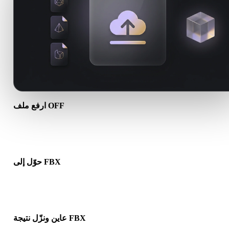
ارفع ملف OFF
اختر ملف .OFF من جهازك. إذا كانت الصيغة تشير إلى خامات أو ملفات
مرافقة، فارفعها معًا.
حوّل إلى FBX
شغّل التحويل في المتصفح لإنشاء ملف .FBX لمسار 3D أو الطباعة أو
الويب أو AR أو الألعاب التالي.
عاين ونزّل نتيجة FBX