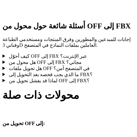
النتيجة قبل النشر أو التسليم.
أسئلة شائعة حول محول من OFF إلى FBX
إجابات للمبدعين والمطورين وفرق المنتجات ومستخدمي الطباعة
وفناني 3D العاملين بملفات النماذج في المتصفح.
كيف أحوّل OFF إلى FBX عبر الإنترنت؟
هل محول من OFF إلى FBX مجاني؟
هل تحويل ملفات OFF في المتصفح آمن؟
ما الذي يجب فحصه بعد التحويل إلى FBX؟
لماذا قد يفشل تحويل من OFF إلى FBX؟
محولات ذات صلة
تابع مسارات تحويل OFF وFBX المنشورة كصفحات تحويل مدعومة.
تحويل من OFF إلى:
صيغ هدف أخرى متاحة من محدد OFF.