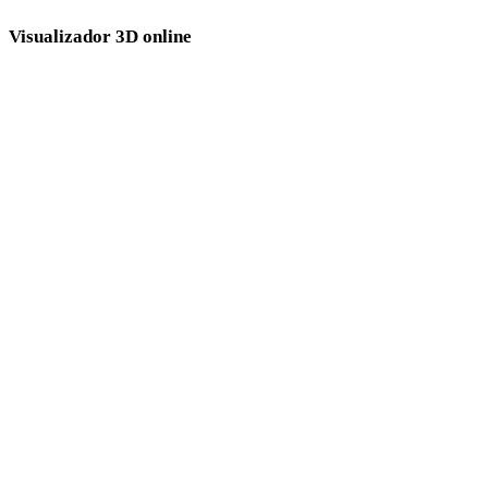
Visualizador 3D online
Oito visualizadores relacionados fixos selecionados para esta página de
conversão.
Visualizador 3DM
Visualizador 3DS
Visualizador GLB
Visualizador 3MF
Visualizador PLY
Visualizador USDZ
Visualizador DAE
Visualizador OBJ