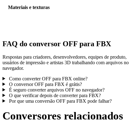
Materiais e texturas
Algumas conversões simplificam materiais ou referências externas 
textura; inspecione o resultado antes de publicar ou entregar.
FAQ do conversor OFF para FBX
Respostas para criadores, desenvolvedores, equipes de produto,
usuários de impressão e artistas 3D trabalhando com arquivos no
navegador.
Como converter OFF para FBX online?
O conversor OFF para FBX é grátis?
É seguro converter arquivos OFF no navegador?
O que verificar depois de converter para FBX?
Por que uma conversão OFF para FBX pode falhar?
Conversores relacionados
Continue com fluxos de conversão OFF e FBX publicados como
páginas compatíveis.