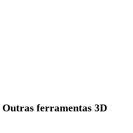
DXF para FBX
AMF para FBX
X para FBX
BLEND para FBX
PNG para FBX
JPG para FBX
JPEG para FBX
Show 7 more
Outras ferramentas 3D
Inspecione ativos de origem ou convertidos em visualizadores 3D
online relacionados antes de importar para o próximo fluxo.