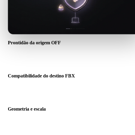
Prontidão da origem OFF
Verifique se o arquivo OFF abre corretamente e inclui materiais,
texturas ou dados binários auxiliares necessários.
Compatibilidade do destino FBX
Confirme se FBX é aceito pelo app, engine, slicer, visualizador AR
pipeline de produção de destino.
Geometria e escala
Pré-visualize o resultado para verificar escala, orientação, visibilid
da malha, normais e quantidade esperada de objetos.