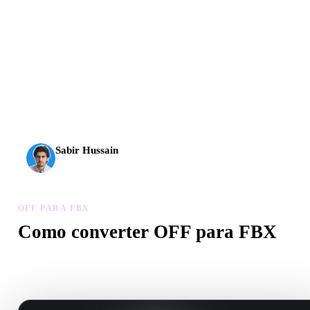
A IA 3D chegou a um novo patamar. O Rodin Gen-2.5
entrega geometria em cerca de 4 s, modelo completo em
cerca de 5 s, mais de 10 milhões de polígonos, estrutura
limpa e resultados prontos para produção.
Sabir Hussain
Entusiasta de IA e tecnologia
OFF PARA FBX
Como converter OFF para FBX
Siga este fluxo OFF para FBX para criar um arquivo .FBX no
navegador.