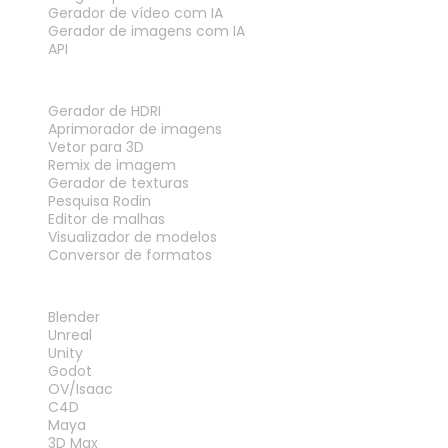
Gerador de vídeo com IA
Gerador de imagens com IA
API
FERRAMENTAS
Gerador de HDRI
Aprimorador de imagens
Vetor para 3D
Remix de imagem
Gerador de texturas
Pesquisa Rodin
Editor de malhas
Visualizador de modelos
Conversor de formatos
PLUG-INS
Blender
Unreal
Unity
Godot
OV/Isaac
C4D
Maya
3D Max