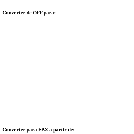
Converter de OFF para:
Outros formatos de destino disponíveis a partir do seletor OFF.
OFF para OBJ
OFF para USDZ
OFF para STL
OFF para GLB
OFF para GLTF
OFF para PLY
OFF para DAE
Converter para FBX a partir de: