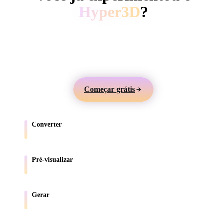
ComfyUI
Hyper3D
?
Gere modelos 3D a partir de texto ou imagens,
Estilos
visualize online e exporte ativos para jogos, produtos,
Abstract
Anime
Cartoon
Cel-Shaded
AR e impressão 3D.
Fantasy
Flat
Gothic
Hand-Painte
Começar grátis
Industrial
Isometric
Low Poly
Medieval
Converter
Minimalist
Modern
Organic
Photorealisti
Mova modelos entre formatos compatíveis com o navegador.
Pixel Art
Realistic
Retro
Stylized
Pré-visualizar
Inspecione arquivos de origem e convertidos online.
Voxel
Gerar
Crie novos ativos 3D a partir de texto ou imagens.