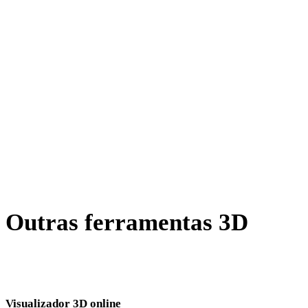
OFF para FBX
AMF para FBX
BLEND para FBX
PNG para FBX
JPG para FBX
JPEG para FBX
Show 7 more
Outras ferramentas 3D
Inspecione ativos de origem ou convertidos em visualizadores 3D
online relacionados antes de importar para o próximo fluxo.
Visualizador 3D online