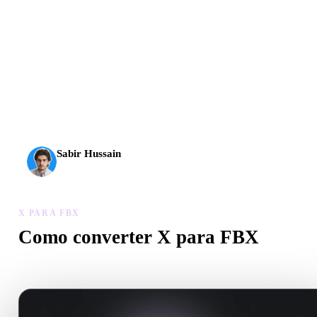
A IA 3D chegou a um novo patamar. O Rodin Gen-2.5
entrega geometria em cerca de 4 s, modelo completo em
cerca de 5 s, mais de 10 milhões de polígonos, estrutura
limpa e resultados prontos para produção.
Sabir Hussain
Entusiasta de IA e tecnologia
X PARA FBX
Como converter X para FBX
Siga este fluxo X para FBX para criar um arquivo .FBX no navega