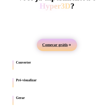
ComfyUI
Hyper3D
?
Gere modelos 3D a partir de texto ou imagens,
Estilos
visualize online e exporte ativos para jogos, produtos,
Abstract
Anime
Cartoon
Cel-Shaded
AR e impressão 3D.
Fantasy
Flat
Gothic
Hand-Painte
Começar grátis
Industrial
Isometric
Low Poly
Medieval
Converter
Minimalist
Modern
Organic
Photorealisti
Mova modelos entre formatos compatíveis com o navegador.
Pixel Art
Realistic
Retro
Stylized
Pré-visualizar
Inspecione arquivos de origem e convertidos online.
Voxel
Gerar
Crie novos ativos 3D a partir de texto ou imagens.