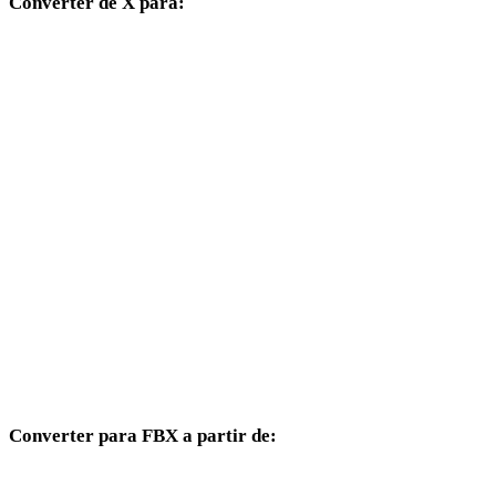
Converter de X para:
Outros formatos de destino disponíveis a partir do seletor X.
X para OBJ
X para USDZ
X para STL
X para GLB
X para GLTF
X para PLY
X para DAE
Converter para FBX a partir de:
Outros formatos de origem cujo seletor de destino inclui FBX.