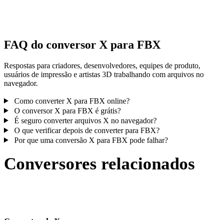
Algumas conversões simplificam materiais ou referências externas 
textura; inspecione o resultado antes de publicar ou entregar.
FAQ do conversor X para FBX
Respostas para criadores, desenvolvedores, equipes de produto,
usuários de impressão e artistas 3D trabalhando com arquivos no
navegador.
Como converter X para FBX online?
O conversor X para FBX é grátis?
É seguro converter arquivos X no navegador?
O que verificar depois de converter para FBX?
Por que uma conversão X para FBX pode falhar?
Conversores relacionados
Continue com fluxos de conversão X e FBX publicados como página
compatíveis.