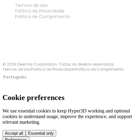
LEGAL
Termos de Uso
Política de Privacidade
Política de Cumprimento
Fale Conosco
© 2026 Deemos Corporation. Todos os direitos reservados
Termos de Uso
Política de Privacidade
Política de Cumprimento
Português
Cookie preferences
We use essential cookies to keep Hyper3D working and optional
cookies to understand usage, improve the experience, and support
relevant marketing.
Accept all
Essential only
Preferences