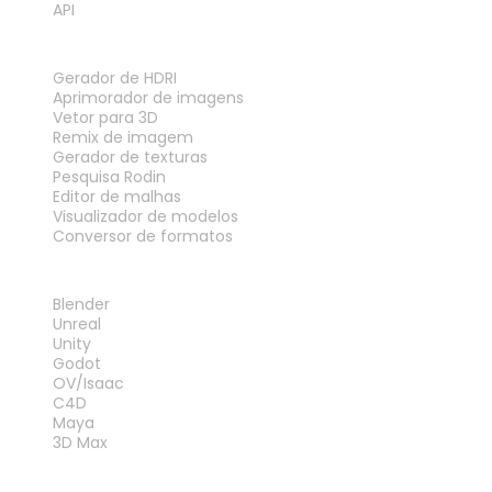
API
FERRAMENTAS
Gerador de HDRI
Aprimorador de imagens
Vetor para 3D
Remix de imagem
Gerador de texturas
Pesquisa Rodin
Editor de malhas
Visualizador de modelos
Conversor de formatos
PLUG-INS
Blender
Unreal
Unity
Godot
OV/Isaac
C4D
Maya
3D Max