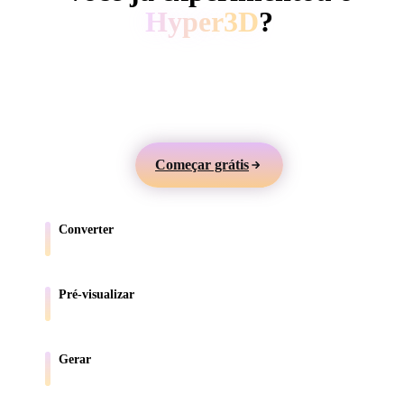
ComfyUI
Hyper3D
?
Gere modelos 3D a partir de texto ou imagens,
Estilos
visualize online e exporte ativos para jogos, produtos,
Abstract
Anime
Cartoon
Cel-Shaded
AR e impressão 3D.
Fantasy
Flat
Gothic
Hand-Painte
Começar grátis
Industrial
Isometric
Low Poly
Medieval
Converter
Minimalist
Modern
Organic
Photorealisti
Mova modelos entre formatos compatíveis com o navegador.
Pixel Art
Realistic
Retro
Stylized
Pré-visualizar
Inspecione arquivos de origem e convertidos online.
Voxel
Gerar
Crie novos ativos 3D a partir de texto ou imagens.