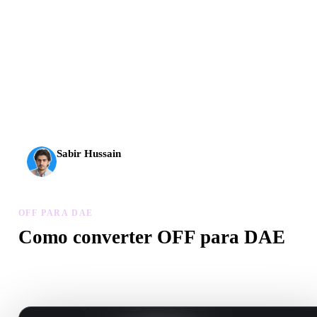
A IA 3D chegou a um novo patamar. O Rodin Gen-2.5
entrega geometria em cerca de 4 s, modelo completo em
cerca de 5 s, mais de 10 milhões de polígonos, estrutura
limpa e resultados prontos para produção.
Sabir Hussain
Entusiasta de IA e tecnologia
OFF PARA DAE
Como converter OFF para DAE
Siga este fluxo OFF para DAE para criar um arquivo .DAE no
navegador.