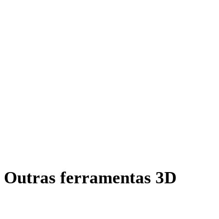
DXF para DAE
AMF para DAE
X para DAE
BLEND para DAE
PNG para DAE
JPG para DAE
JPEG para DAE
Show 7 more
Outras ferramentas 3D
Inspecione ativos de origem ou convertidos em visualizadores 3D
online relacionados antes de importar para o próximo fluxo.