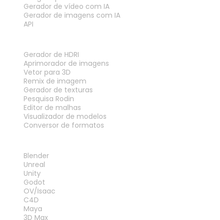
Gerador de vídeo com IA
Gerador de imagens com IA
API
FERRAMENTAS
Gerador de HDRI
Aprimorador de imagens
Vetor para 3D
Remix de imagem
Gerador de texturas
Pesquisa Rodin
Editor de malhas
Visualizador de modelos
Conversor de formatos
PLUG-INS
Blender
Unreal
Unity
Godot
OV/Isaac
C4D
Maya
3D Max