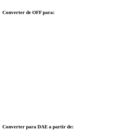
Converter de OFF para:
Outros formatos de destino disponíveis a partir do seletor OFF.
OFF para OBJ
OFF para FBX
OFF para USDZ
OFF para STL
OFF para GLB
OFF para GLTF
OFF para PLY
Converter para DAE a partir de: