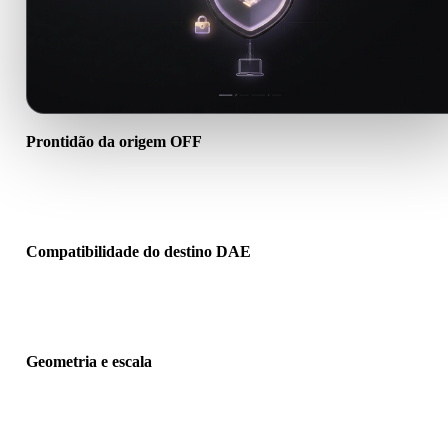
Prontidão da origem OFF
Verifique se o arquivo OFF abre corretamente e inclui materiais,
texturas ou dados binários auxiliares necessários.
Compatibilidade do destino DAE
Confirme se DAE é aceito pelo app, engine, slicer, visualizador AR
pipeline de produção de destino.
Geometria e escala
Pré-visualize o resultado para verificar escala, orientação, visibilid
da malha, normais e quantidade esperada de objetos.