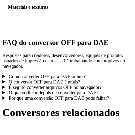
Materiais e texturas
Algumas conversões simplificam materiais ou referências externas 
textura; inspecione o resultado antes de publicar ou entregar.
FAQ do conversor OFF para DAE
Respostas para criadores, desenvolvedores, equipes de produto,
usuários de impressão e artistas 3D trabalhando com arquivos no
navegador.
Como converter OFF para DAE online?
O conversor OFF para DAE é grátis?
É seguro converter arquivos OFF no navegador?
O que verificar depois de converter para DAE?
Por que uma conversão OFF para DAE pode falhar?
Conversores relacionados
Continue com fluxos de conversão OFF e DAE publicados como
páginas compatíveis.