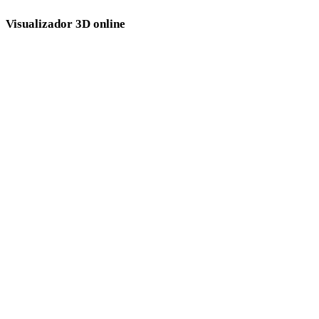
Visualizador 3D online
Oito visualizadores relacionados fixos selecionados para esta página de
conversão.
Visualizador FBX
Visualizador PLY
Visualizador DAE
Visualizador STL
Visualizador 3DS
Visualizador GLB
Visualizador 3DM
Visualizador 3MF