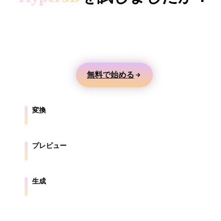
ComfyUI
テキストや画像から3Dモデルを生成し、オンライ
ンでプレビューして、ゲーム、製品、AR、3Dプリ
スタイル
ント向けに書き出せます。
Abstract
Anime
Cartoon
Cel-Shaded
無料で始める
Fantasy
Flat
Gothic
Hand-Painte
Industrial
Isometric
Low Poly
Medieval
変換
ブラウザ対応形式の間でモデルを変換します。
Minimalist
Modern
Organic
Photorealisti
プレビュー
Pixel Art
Realistic
Retro
Stylized
元ファイルと変換後ファイルをオンラインで確認します。
Voxel
生成
テキストや画像から新しい3Dアセットを作成します。