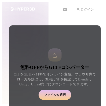
ログイン
製品
ツール
3D形式コンバーター
OFFからGLTFコンバーター
機能
Rodin
ChatAvatar
API
画像から 3D
テキストから 3D
料金
写真をアップロードするだけ
テキストプロンプトから
で、3Dオブジェクトが瞬時に完
ジェクトへ — 瞬時に。
成。
リソース
AI 動画生成
AI 画像生成
無料OFFからGLTFコンバーター
テキストや画像から、AIで動画
シンプルなプロンプトか
を作成。
品質なビジュアルを生成
OFFをGLTFへ無料でオンライン変換。ブラウザ内で
コミュニティ
ローカル処理し、3Dモデルを確認してBlender、
API
Unity、Unreal向けにダウンロードできます。
私たちのクリエイティブAIを、
あなたのアプリやワークフロー
ストーリー
研究
ブログ
に組み込みましょう。
ファイルを選択
OmniCraft