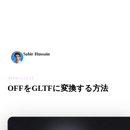
AI 3Dは新しい水準に到達しました。Rodin Gen-2.5は
約4秒でジオメトリ、約5秒で完全なモデル、1000万以
上のポリゴン、整理された構造、制作に使える出力を
実現します。
Sabir Hussain
AI・テック愛好家
OFFからGLTF
OFFをGLTFに変換する方法
このOFFからGLTFワークフローに沿って、ブラウザで.GLT
ファイルを作成します。