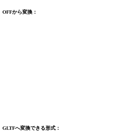
OFFから変換：
OFFの選択肢から利用できる他の変換先形式です。
OFFからOBJ
OFFからFBX
OFFからUSDZ
OFFからSTL
OFFからGLB
OFFからPLY
OFFからDAE
GLTFへ変換できる形式：