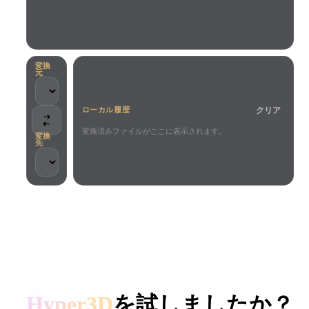
ユースケース
AI画像リミックス
AI HDRIジェネレーター
3Dメッ
3D Printing
Animation
AI画像エンハンサー
3Dモデル検索エンジン
Game
Automotive
AIテクスチャジェネレーター
SVGから3Dへの変換ツール
Development
Design
変換
元
NFT Creation
E-commerce
クリア
ローカル履歴
Character
VR/AR
Design
変換済みファイルがここに表示されます。
変換
先
Metaverse
Jewelry Design
Mechanical
Engineering
クリエイターとチームに信頼されています
プラグイン
ローカル処理
アカウント不要
最大200MB
Blender
Unity
Unreal
HYPER3D AI 3D生成
Godot
Maya
3DS Max
Hyper3D
を試しましたか？