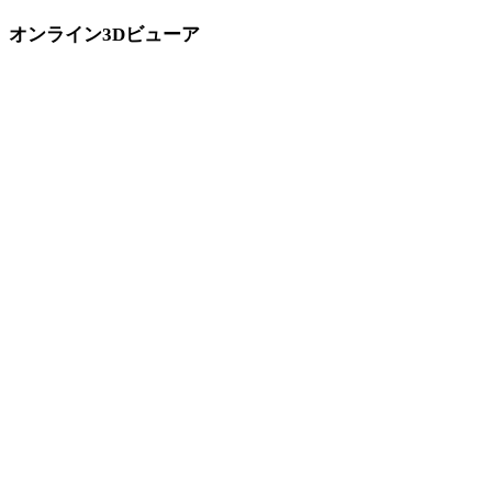
オンライン3Dビューア
このコンバーターページ向けに固定選定された8件の関連ビューアで
す。
DAEビューア
PLYビューア
USDZビューア
STLビューア
GLBビューア
3MFビューア
GLTFビューア
3DSビューア