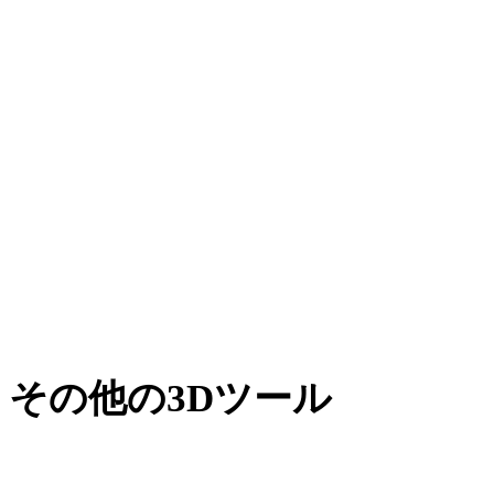
AMFからGLTF
XからGLTF
BLENDからGLTF
PNGからGLTF
JPGからGLTF
JPEGからGLTF
Show 7 more
その他の3Dツール
次のワークフローへ取り込む前に、関連するオンライン3Dビ
ューアで元アセットや変換後アセットを確認できます。