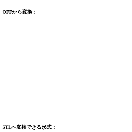
OFFから変換：
OFFの選択肢から利用できる他の変換先形式です。
OFFからOBJ
OFFからFBX
OFFからUSDZ
OFFからGLB
OFFからGLTF
OFFからPLY
OFFからDAE
STLへ変換できる形式：