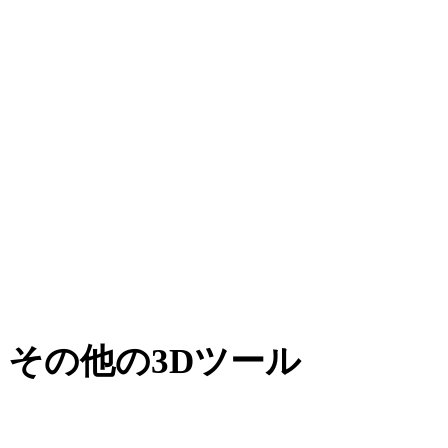
AMFからSTL
XからSTL
BLENDからSTL
GCODEからSTL
PNGからSTL
JPGからSTL
Show 8 more
その他の3Dツール
次のワークフローへ取り込む前に、関連するオンライン3Dビ
ューアで元アセットや変換後アセットを確認できます。