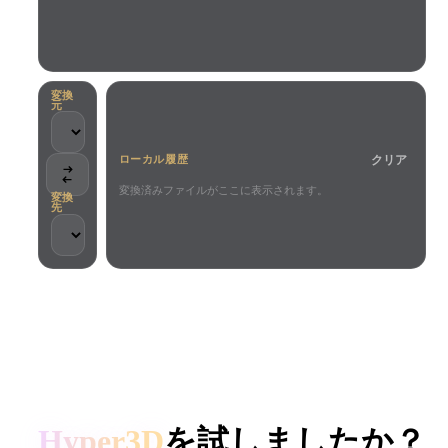
ユースケース
AI画像リミックス
AI HDRIジェネレーター
3Dメッ
3D Printing
Animation
AI画像エンハンサー
3Dモデル検索エンジン
Game
Automotive
AIテクスチャジェネレーター
SVGから3Dへの変換ツール
Development
Design
変換
元
NFT Creation
E-commerce
クリア
ローカル履歴
Character
VR/AR
Design
変換済みファイルがここに表示されます。
変換
先
Metaverse
Jewelry Design
Mechanical
Engineering
クリエイターとチームに信頼されています
プラグイン
ローカル処理
アカウント不要
最大200MB
Blender
Unity
Unreal
HYPER3D AI 3D生成
Godot
Maya
3DS Max
Hyper3D
を試しましたか？