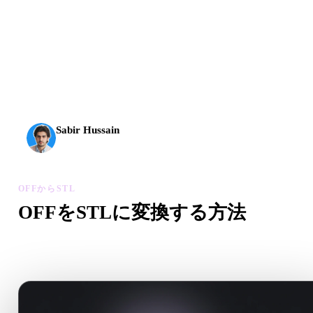
AI 3Dは新しい水準に到達しました。Rodin Gen-2.5は
約4秒でジオメトリ、約5秒で完全なモデル、1000万以
上のポリゴン、整理された構造、制作に使える出力を
実現します。
Sabir Hussain
AI・テック愛好家
OFFからSTL
OFFをSTLに変換する方法
このOFFからSTLワークフローに沿って、ブラウザで.STL
イルを作成します。