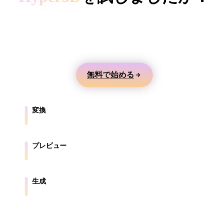
ComfyUI
テキストや画像から3Dモデルを生成し、オンライ
ンでプレビューして、ゲーム、製品、AR、3Dプリ
スタイル
ント向けに書き出せます。
Abstract
Anime
Cartoon
Cel-Shaded
無料で始める
Fantasy
Flat
Gothic
Hand-Painte
Industrial
Isometric
Low Poly
Medieval
変換
ブラウザ対応形式の間でモデルを変換します。
Minimalist
Modern
Organic
Photorealisti
プレビュー
Pixel Art
Realistic
Retro
Stylized
元ファイルと変換後ファイルをオンラインで確認します。
Voxel
生成
テキストや画像から新しい3Dアセットを作成します。