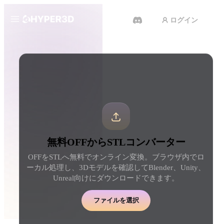
ログイン
製品
ツール
3D形式コンバーター
OFFからSTLコンバーター
機能
Rodin
ChatAvatar
API
画像から 3D
テキストから 3D
料金
写真をアップロードするだけ
テキストプロンプトから
で、3Dオブジェクトが瞬時に完
ジェクトへ — 瞬時に。
成。
リソース
AI 動画生成
AI 画像生成
無料OFFからSTLコンバーター
テキストや画像から、AIで動画
シンプルなプロンプトか
を作成。
品質なビジュアルを生成
OFFをSTLへ無料でオンライン変換。ブラウザ内でロ
コミュニティ
ーカル処理し、3Dモデルを確認してBlender、Unity、
API
Unreal向けにダウンロードできます。
私たちのクリエイティブAIを、
あなたのアプリやワークフロー
ストーリー
研究
ブログ
に組み込みましょう。
ファイルを選択
OmniCraft