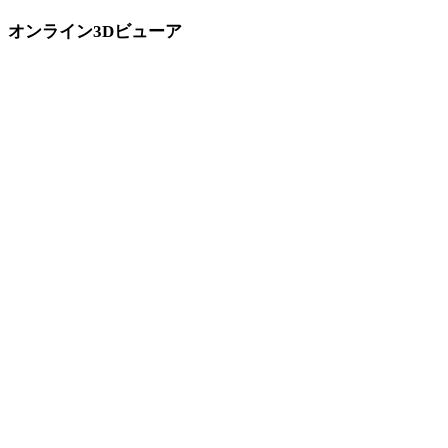
オンライン3Dビューア
このコンバーターページ向けに固定選定された8件の関連ビューアで
す。
USDZビューア
STLビューア
GLBビューア
3MFビューア
3DSビューア
3DMビューア
FBXビューア
OBJビューア