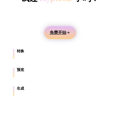
ComfyUI
用文本或图片生成 3D 模型，在线预览，并导出到游
戏、产品、AR 和 3D 打印工作流。
风格
Abstract
Anime
Cartoon
Cel-Shaded
免费开始
Fantasy
Flat
Gothic
Hand-Painte
转换
Industrial
Isometric
Low Poly
Medieval
在浏览器支持的格式之间转换模型。
Minimalist
Modern
Organic
Photorealisti
预览
在线检查源文件和转换后的文件。
Pixel Art
Realistic
Retro
Stylized
生成
从文本或图片创建新的 3D 资产。
Voxel