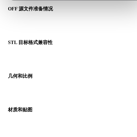
OFF 源文件准备情况
检查 OFF 文件是否能正常打开，并确认是否包含源格式需要的
质、贴图或二进制配套数据。
STL 目标格式兼容性
确认目标应用、引擎、切片软件、AR 查看器或生产流程是否接
STL。
几何和比例
预览转换结果，检查比例、方向、网格可见性、法线以及对象数
是否符合预期。
材质和贴图
部分转换会简化材质或外部贴图引用，因此发布或交付前请检查
果。