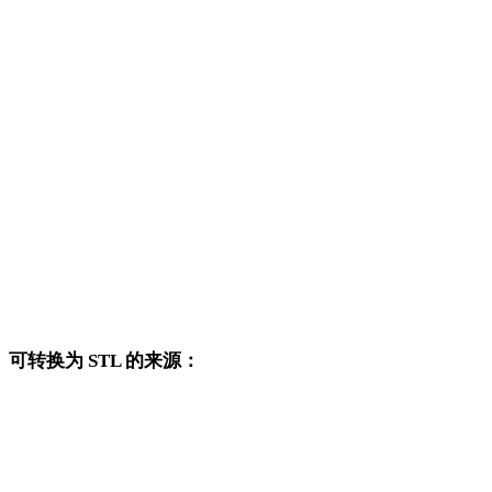
OFF 转 OBJ
OFF 转 FBX
OFF 转 USDZ
OFF 转 GLB
OFF 转 GLTF
OFF 转 PLY
OFF 转 DAE
可转换为 STL 的来源：
这些来源格式也可以进入已发布的 STL 目标转换页面。
OBJ 转 STL