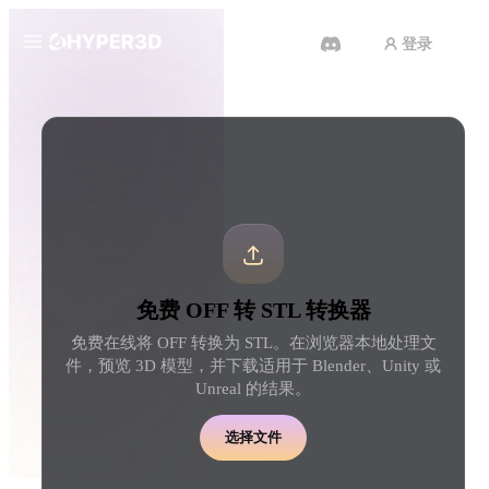
登录
产品
工具
3D 格式转换器
OFF 转 STL 转换器
功能
Rodin
ChatAvatar
API
图片转 3D
文本转 3D
定价
上传一张图片，即刻获得 3D 物
从文字提示到 3D 物体 
体。
刻完成。
资源
AI 图片生成器
AI 视频生成器
免费 OFF 转 STL 转换器
用一句简单提示生成高质
用 AI 从文字或图片创作视频。
内容。
免费在线将 OFF 转换为 STL。在浏览器本地处理文
社区
件，预览 3D 模型，并下载适用于 Blender、Unity 或
API
Unreal 的结果。
将我们的创意 AI 接入你的应用
或工作流。
故事
研究
博客
选择文件
OmniCraft