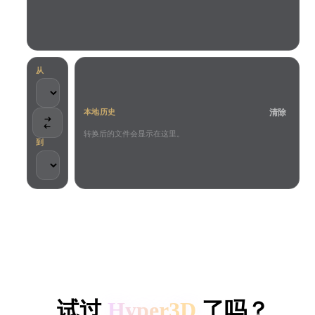
用例
AI 图像重混
AI HDRI 生成器
3D 网格 편집기
3D Printing
Animation
AI 图像增强器
3D 模型搜索引擎
Game
Automotive
AI 纹理生成器
SVG 转 3D 转换器
Development
Design
从
NFT Creation
E-commerce
清除
本地历史
Character
VR/AR
Design
转换后的文件会显示在这里。
到
Metaverse
Jewelry Design
Mechanical
Engineering
客户与团队信任
插件
本地处理
无需账号
最大 200MB
Blender
Unity
Unreal
HYPER3D AI 3D 生成
Godot
Maya
3DS Max
试过
Hyper3D
了吗？