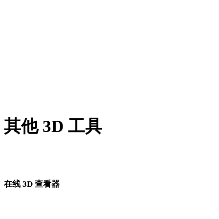
BLEND 转 STL
GCODE 转 STL
PNG 转 STL
JPG 转 STL
Show 8 more
其他 3D 工具
进入下一步工作流前，可在相关在线 3D 查看器中检查源资产
转换后的资产。
在线 3D 查看器
为此转换页面固定选择的 8 个相关查看器。