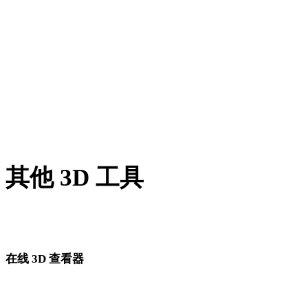
X 转 GLTF
PNG 转 GLTF
JPG 转 GLTF
JPEG 转 GLTF
Show 7 more
其他 3D 工具
进入下一步工作流前，可在相关在线 3D 查看器中检查源资产
转换后的资产。
在线 3D 查看器
为此转换页面固定选择的 8 个相关查看器。