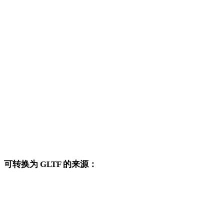
BLEND 转 OBJ
BLEND 转 FBX
BLEND 转 USDZ
BLEND 转 STL
BLEND 转 GLB
BLEND 转 PLY
BLEND 转 DAE
可转换为 GLTF 的来源：
这些来源格式也可以进入已发布的 GLTF 目标转换页面。
OBJ 转 GLTF