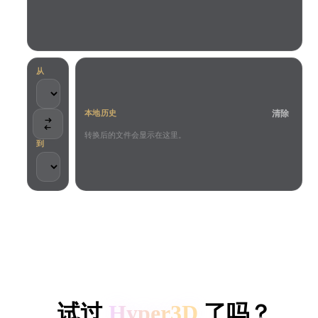
用例
AI 图像重混
AI HDRI 生成器
3D 网格 편집기
3D Printing
Animation
AI 图像增强器
3D 模型搜索引擎
Game
Automotive
AI 纹理生成器
SVG 转 3D 转换器
Development
Design
从
NFT Creation
E-commerce
清除
本地历史
Character
VR/AR
Design
转换后的文件会显示在这里。
到
Metaverse
Jewelry Design
Mechanical
Engineering
客户与团队信任
插件
本地处理
无需账号
最大 200MB
Blender
Unity
Unreal
HYPER3D AI 3D 生成
Godot
Maya
3DS Max
试过
Hyper3D
了吗？