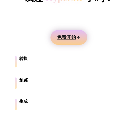
ComfyUI
用文本或图片生成 3D 模型，在线预览，并导出到游
戏、产品、AR 和 3D 打印工作流。
风格
Abstract
Anime
Cartoon
Cel-Shaded
免费开始
Fantasy
Flat
Gothic
Hand-Painte
转换
Industrial
Isometric
Low Poly
Medieval
在浏览器支持的格式之间转换模型。
Minimalist
Modern
Organic
Photorealisti
预览
在线检查源文件和转换后的文件。
Pixel Art
Realistic
Retro
Stylized
生成
从文本或图片创建新的 3D 资产。
Voxel