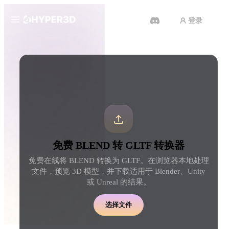
登录
产品
工具
3D 格式转换器
BLEND 转 GLTF 转换器
功能
Rodin
ChatAvatar
API
图片转 3D
文本转 3D
定价
上传一张图片，即刻获得 3D 物
从文字提示到 3D 物体 
体。
刻完成。
资源
AI 图片生成器
AI 视频生成器
免费 BLEND 转 GLTF 转换器
用一句简单提示生成高质
用 AI 从文字或图片创作视频。
内容。
免费在线将 BLEND 转换为 GLTF。在浏览器本地处理
社区
文件，预览 3D 模型，并下载适用于 Blender、Unity
API
或 Unreal 的结果。
将我们的创意 AI 接入你的应用
或工作流。
故事
研究
博客
选择文件
OmniCraft