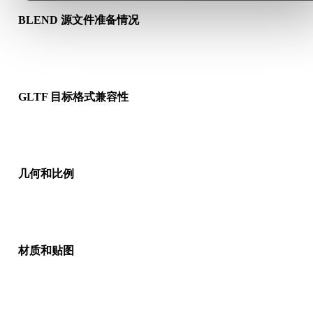
BLEND 源文件准备情况
检查 BLEND 文件是否能正常打开，并确认是否包含源格式需要
质、贴图或二进制配套数据。
GLTF 目标格式兼容性
确认目标应用、引擎、切片软件、AR 查看器或生产流程是否接
GLTF。
几何和比例
预览转换结果，检查比例、方向、网格可见性、法线以及对象数
是否符合预期。
材质和贴图
部分转换会简化材质或外部贴图引用，因此发布或交付前请检查
果。