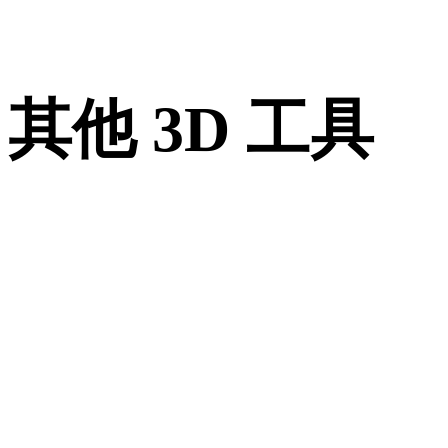
其他 3D 工具
进入下一步工作流前，可在相关在线 3D 查看器中检查源资产
转换后的资产。