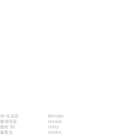
STL 查看器
GLTF 查看器
USDZ 查看器
PLY 查看器
工具
插件
DRI 生成器
Blender
图像增强器
Unreal
量转 3D
Unity
图像重混
Godot