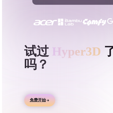
用例
3D Printing
Animatio
NFT Creation
E-commer
Jewelry
Metaverse
Design
HYPER3D AI 3D 生成
试过
Hyper3D
插件
吗？
Blender
Unity
Unreal
God
风格
用文本或图片生成 3D 模型，在线预览，并导
游戏、产品、AR 和 3D 打印工作流。
Abstract
Anime
Cart
免费开始
Hand-Painted
Industrial
Isome