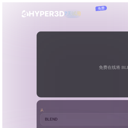
订阅
7天试用
免费
产品
工具
3D 格式转换器
BLEND 转 DAE 转换器
功能
Rodin
ChatAvatar
API
图片转 3D
定价
上传一张图片，即刻获得 3D 物体。
免费在线将 BL
资源
AI 图片生成器
用一句简单提示生成高质量视觉内容。
社区
OmniCraft
从
AI 图像重混
AI 纹理生成器
故事
研究
博客
AI 图像增强器
AI HDRI 生成