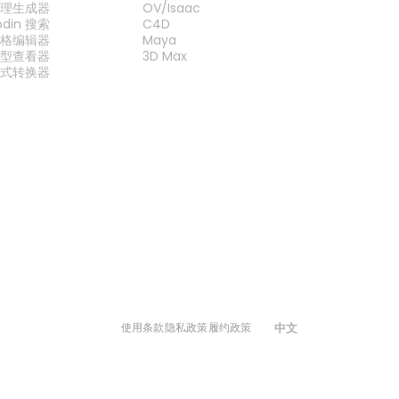
纹理生成器
OV/Isaac
odin 搜索
C4D
网格编辑器
Maya
模型查看器
3D Max
格式转换器
中文
使用条款
隐私政策
履约政策