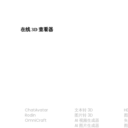
Show 7 more
在线 3D 查看器
为此转换页面固定选择的 8 个相关查看器。
或
3MF 查看器
DAE 查看器
OBJ 查看器
FBX 查看器
产品
功能
ChatAvatar
文本转 3D
H
Rodin
图片转 3D
OmniCraft
AI 视频生成器
矢
AI 图片生成器