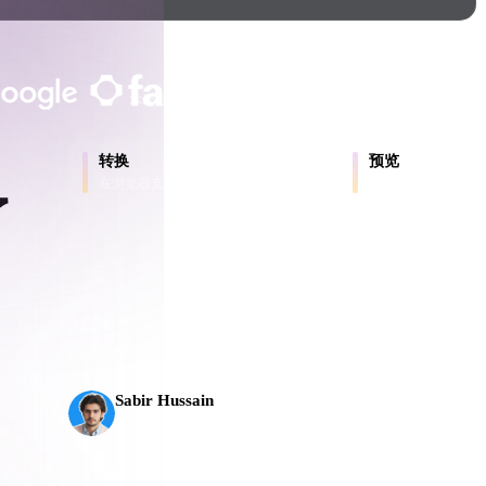
Game
n
Development
客户与团队信任
ce
VR/AR
本地处理
无需账号
最大 200MB
Mechanical
转换
预览
Engineering
在浏览器支持的格式之间转换模型。
在线检查源文件和转
了
ot
Maya
3DS Max
ComfyUI
AI 3D 到达了新的门槛。Rodin Gen-2.5 几何约 
出到
结构清晰，并能输出可投入生产的结果。
oon
Cel-Shaded
Fantasy
Sabir Hussain
AI 与技术爱好者
tric
Low Poly
Medieval