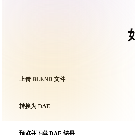
Organic
Photorealistic
Pixel
按照
上传 BLEND 文件
从设备选择 .BLEND 文件。如果该格式引用贴图或配套
转换为 DAE
运行浏览器转换，生成可用于下一步 3D、打印、Web、AR 
预览并下载 DAE 结果