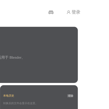
登录
AI 视频生成器
用 AI 从文字或图片创作视频。
 Blender、
3D 网格 편집기
清除
本地历史
转换后的文件会显示在这里。