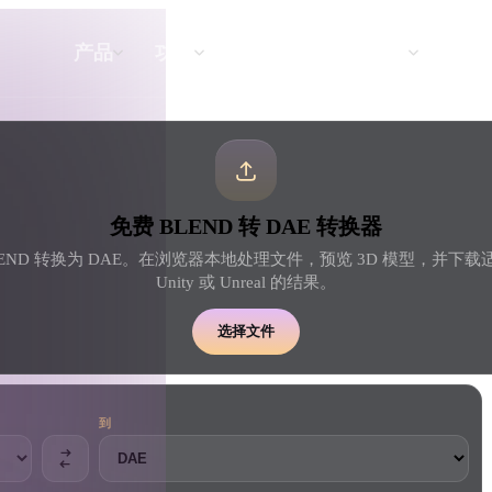
API
定价
产品
功能
资源
文本转 3D
免费 BLEND 转 DAE 转换器
从文字提示到 3D 物体 —— 即刻完成。
END 转换为 DAE。在浏览器本地处理文件，预览 3D 模型，并下载适用于
Unity 或 Unreal 的结果。
API
将我们的创意 AI 接入你的应用或工作
选择文件
流。
到
3D 模型搜索引擎
器
SVG 转 3D 转换器