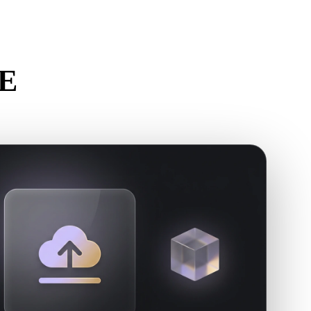
Stylized
Voxel
E
需求。