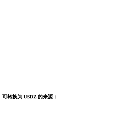
3DS 转 OBJ
3DS 转 FBX
3DS 转 STL
3DS 转 GLB
3DS 转 GLTF
3DS 转 PLY
3DS 转 DAE
可转换为 USDZ 的来源：
这些来源格式也可以进入已发布的 USDZ 目标转换页面。
OBJ 转 USDZ