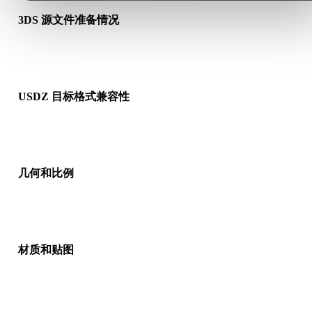
3DS 源文件准备情况
检查 3DS 文件是否能正常打开，并确认是否包含源格式需要的
质、贴图或二进制配套数据。
USDZ 目标格式兼容性
确认目标应用、引擎、切片软件、AR 查看器或生产流程是否接
USDZ。
几何和比例
预览转换结果，检查比例、方向、网格可见性、法线以及对象数
是否符合预期。
材质和贴图
部分转换会简化材质或外部贴图引用，因此发布或交付前请检查
果。