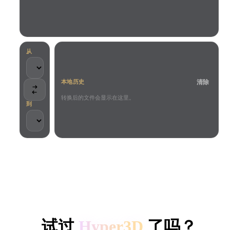
用例
AI 图像重混
AI HDRI 生成器
3D 网格 편집기
3D Printing
Animation
AI 图像增强器
3D 模型搜索引擎
Game
Automotive
AI 纹理生成器
SVG 转 3D 转换器
Development
Design
从
NFT Creation
E-commerce
清除
本地历史
Character
VR/AR
Design
转换后的文件会显示在这里。
到
Metaverse
Jewelry Design
Mechanical
Engineering
客户与团队信任
插件
本地处理
无需账号
最大 200MB
Blender
Unity
Unreal
HYPER3D AI 3D 生成
Godot
Maya
3DS Max
试过
Hyper3D
了吗？