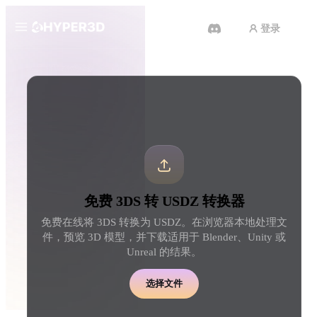
登录
产品
工具
3D 格式转换器
3DS 转 USDZ 转换器
功能
Rodin
ChatAvatar
API
图片转 3D
文本转 3D
定价
上传一张图片，即刻获得 3D 物
从文字提示到 3D 物体 
体。
刻完成。
资源
AI 图片生成器
AI 视频生成器
免费 3DS 转 USDZ 转换器
用一句简单提示生成高质
用 AI 从文字或图片创作视频。
内容。
免费在线将 3DS 转换为 USDZ。在浏览器本地处理文
社区
件，预览 3D 模型，并下载适用于 Blender、Unity 或
API
Unreal 的结果。
将我们的创意 AI 接入你的应用
或工作流。
故事
研究
博客
选择文件
OmniCraft