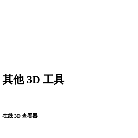
BLEND 转 USDZ
PNG 转 USDZ
JPG 转 USDZ
JPEG 转 USDZ
Show 7 more
其他 3D 工具
进入下一步工作流前，可在相关在线 3D 查看器中检查源资产
转换后的资产。
在线 3D 查看器
为此转换页面固定选择的 8 个相关查看器。