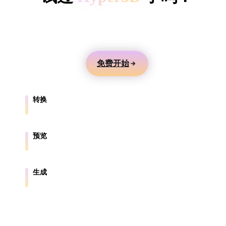
ComfyUI
用文本或图片生成 3D 模型，在线预览，并导出到游
戏、产品、AR 和 3D 打印工作流。
风格
Abstract
Anime
Cartoon
Cel-Shaded
免费开始
Fantasy
Flat
Gothic
Hand-Painte
转换
Industrial
Isometric
Low Poly
Medieval
在浏览器支持的格式之间转换模型。
Minimalist
Modern
Organic
Photorealisti
预览
在线检查源文件和转换后的文件。
Pixel Art
Realistic
Retro
Stylized
生成
从文本或图片创建新的 3D 资产。
Voxel