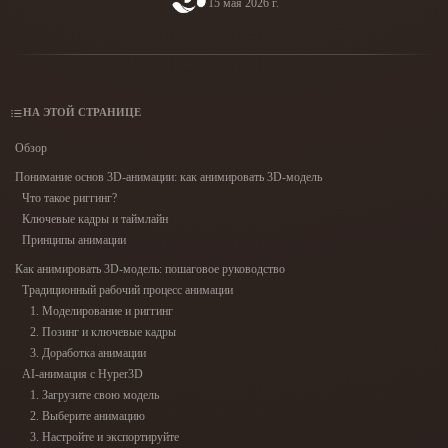
15 мая 2026 г.
Сценарии Использования
AI-ремикс изображений
Генератор AI HDRI
Редактор 3D-мешей
3D Printing
Animation
AI-улучшение изображений
Поисковик 3D-моделей
Game
Automotive
Генератор AI-текстур
Конвертер SVG в 3D
Development
Design
НА ЭТОЙ СТРАНИЦЕ
NFT Creation
E-commerce
Обзор
Character
Понимание основ 3D-анимации: как анимировать 3D-модель
VR/AR
Design
Что такое риггинг?
Ключевые кадры и таймлайн
Metaverse
Jewelry Design
Принципы анимации
Mechanical
Как анимировать 3D-модель: пошаговое руководство
Engineering
Традиционный рабочий процесс анимации
1. Моделирование и риггинг
Плагины
2. Позинг и ключевые кадры
3. Доработка анимации
Blender
Unity
Unreal
AI-анимация с Hyper3D
1. Загрузите свою модель
Godot
Maya
3DS Max
2. Выберите анимацию
3. Настройте и экспортируйте