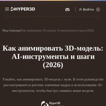
Войти
Продукты
Функции
Blog
/
Анимация
/
Как анимировать 3D-модель: AI-инструменты и шаги (2026)
Rodin
ChatAvatar
API
Изображение В 3D
Текст В 3D
Как анимировать 3D-модель:
Цены
Загрузите изображение и
От текстового запроса к 3D-
получите 3D-объект
объекту — мгновенно.
AI-инструменты и шаги
мгновенно.
Ресурсы
AI-Видеогенератор
AI-Генератор Изображений
(2026)
Создавайте видео из текста
Генерируйте
или изображений с
высококачественные визуал
помощью ИИ.
по простому запросу.
Сообщество
Узнайте, как анимировать 3D-модель с нуля. В этом руководстве
API
рассматриваются риггинг, ключевые кадры и использование AI-
Встройте наш креативный
ИИ в своё приложение или
инструментов, чтобы быстро оживить ваши модели.
История
Исследования
Блог
рабочий процесс.
OmniCraft
Hyper3D