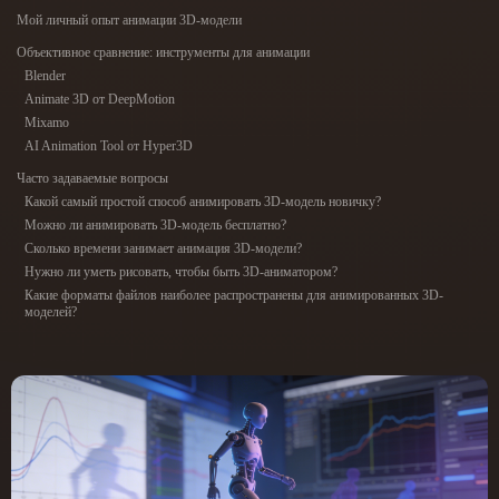
ComfyUI
Мой личный опыт анимации 3D-модели
Объективное сравнение: инструменты для анимации
21
Blender
Стили
Animate 3D от DeepMotion
Abstract
Anime
Cartoon
Cel-Shaded
Mixamo
AI Animation Tool от Hyper3D
Fantasy
Flat
Gothic
Hand-Painted
Часто задаваемые вопросы
Какой самый простой способ анимировать 3D-модель новичку?
Можно ли анимировать 3D-модель бесплатно?
Industrial
Isometric
Low Poly
Medieval
Сколько времени занимает анимация 3D-модели?
Нужно ли уметь рисовать, чтобы быть 3D-аниматором?
Minimalist
Modern
Organic
Photorealistic
Какие форматы файлов наиболее распространены для анимированных 3D-
моделей?
Pixel Art
Realistic
Retro
Stylized
Voxel