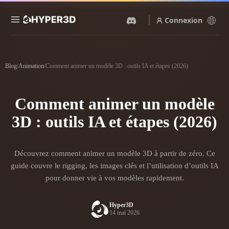
Connexion
Produits
Fonctionnalités
Blog
/
Animation
/
Comment animer un modèle 3D : outils IA et étapes (2026)
Rodin
ChatAvatar
API
Image Vers 3D
Texte Vers 3D
Comment animer un modèle
Tarifs
Importez une image, obtenez
Du prompt textuel à l'objet
un objet 3D instantanément.
3D — instantanément.
3D : outils IA et étapes (2026)
Ressources
Générateur D’images IA
Générateur Vidéo IA
Générez des visuels de haute
Créez des vidéos à partir de
qualité à partir d'un simple
Découvrez comment animer un modèle 3D à partir de zéro. Ce
texte ou d'images avec l'IA.
prompt.
Communauté
guide couvre le rigging, les images clés et l’utilisation d’outils IA
API
pour donner vie à vos modèles rapidement.
Intégrez notre IA créative à
votre application ou votre
Histoire
Recherche
Blog
workflow.
Hyper3D
14 mai 2026
OmniCraft