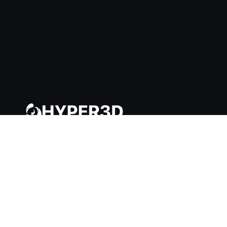
S'inscrire gratuitement
Connexion
Demandez à l'IA à notre sujet
PRODUIT
ChatAvatar
Rodin
OmniCraft