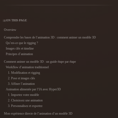
Cas D'utilisation
Remix d’image IA
Générateur HDRI IA
Éditeur de ma
3D Printing
Animation
Améliorateur d’image IA
Moteur de recherche de modèles 3D
Game
Automotive
ON THIS PAGE
Générateur de textures IA
Convertisseur SVG vers 3D
Development
Design
Overview
NFT Creation
E-commerce
Comprendre les bases de l’animation 3D : comment animer un modèle 3D
Qu’est-ce que le rigging ?
Character
VR/AR
Images clés et timeline
Design
Principes d’animation
Metaverse
Jewelry Design
Comment animer un modèle 3D : un guide étape par étape
Workflow d’animation traditionnel
Mechanical
1. Modélisation et rigging
Engineering
2. Pose et images clés
3. Affiner l’animation
Plug-Ins
Animation alimentée par l’IA avec Hyper3D
1. Importez votre modèle
Blender
Unity
Unreal
2. Choisissez une animation
3. Personnalisez et exportez
Godot
Maya
3DS Max
Mon expérience directe de l’animation d’un modèle 3D