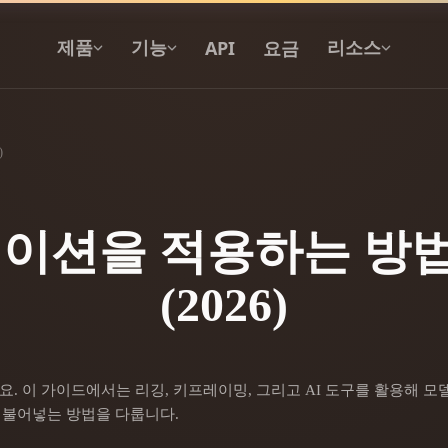
API
요금
제품
기능
리소스
)
텍스트를 3D로
텍스트 프롬프트를 3D 오브젝트로 — 즉
시 변환.
이션을 적용하는 방법:
API
(2026)
우리의 크리에이티브 AI를 앱이나 워크플
로에 연결하세요.
 생성기
3D 모델 검색 엔진
. 이 가이드에서는 리깅, 키프레이밍, 그리고 AI 도구를 활용해 모
 불어넣는 방법을 다룹니다.
 생성기
SVG to 3D 변환기