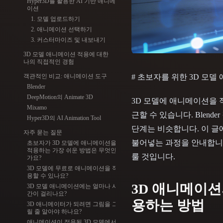
Hyper3D를 활용한 AI 기반 애니메
Organic
Photorealistic
Pixel
이션
1. 모델 업로드하기
2. 애니메이션 선택하기
3. 커스터마이즈 및 내보내기
3D 모델 애니메이션 적용에 대한
나의 직접적인 경험
객관적인 비교: 애니메이션 도구
# 초보자를 위한 3D 모델
Blender
DeepMotion의 Animate 3D
3D 모델에 애니메이션을 
Mixamo
근할 수 있습니다. Blen
Hyper3D의 AI Animation Tool
단계는 비슷합니다. 이 글
자주 묻는 질문
불어넣는 과정을 안내합니
초보자가 3D 모델에 애니메이션을
적용하는 가장 쉬운 방법은 무엇인
룰 것입니다.
가요?
3D 모델에 무료로 애니메이션을 적
용할 수 있나요?
3D 애니메이션
3D 모델 애니메이션에는 얼마나 시
간이 걸리나요?
용하는 방법
3D 애니메이터가 되려면 그림을 그
릴 줄 알아야 하나요?
애니메이션이 적용된 3D 모델에서