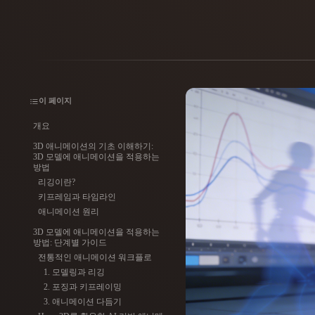
사용 사례
3D Printing
Animatio
NFT Creation
E-commer
Jewelry
Metaverse
이 페이지
Design
개요
플러그인
3D 애니메이션의 기초 이해하기:
3D 모델에 애니메이션을 적용하는
Blender
Unity
Unreal
God
방법
리깅이란?
키프레임과 타임라인
스타일
애니메이션 원리
3D 모델에 애니메이션을 적용하는
Abstract
Anime
Cart
방법: 단계별 가이드
전통적인 애니메이션 워크플로
1. 모델링과 리깅
Hand-Painted
Industrial
Isome
2. 포징과 키프레이밍
3. 애니메이션 다듬기