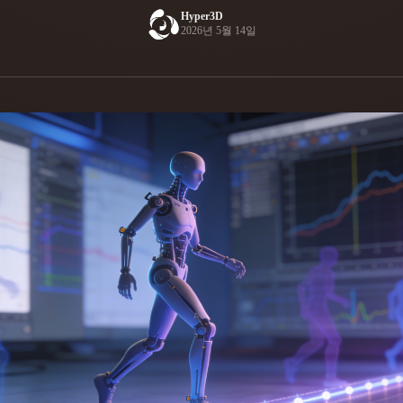
Hyper3D
Game
2026년 5월 14일
n
Development
ce
VR/AR
Mechanical
Engineering
ot
Maya
3DS Max
ComfyUI
oon
Cel-Shaded
Fantasy
tric
Low Poly
Medieval