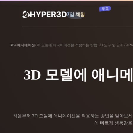
구독
제품
기능
Rodin
ChatAvatar
Blog
/
애니메이션
/
3D 모델에 애니메이션을 적용하는 방법: AI 도구 및 단계 (2026
API
이미지를 3D로
요금
사진을 업로드하면 3D 오브젝트를 바로
받아보세요.
3D 모델에 애니메
리소스
AI 이미지 생성기
간단한 프롬프트로 고품질 비주얼을 생성
하세요.
커뮤니티
OmniCraft
AI 이미지 리믹스
AI 텍스처
처음부터 3D 모델에 애니메이션을 적용하는 방법을 알아보세요
스토리
연구
블로그
에 빠르게 생동감을
AI 이미지 향상 도구
AI HDRI