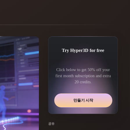
Automotive
Design
Character
Design
Try Hyper3D for free
Click below to get 50% off your
first month subscription and extra
20 credits.
21
Flat
Gothic
만들기 시작
Minimalist
Modern
공유