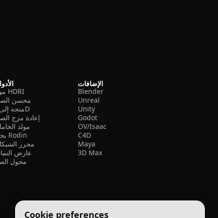
الإضافات
الأدو
Blender
مولد HDRI
Unreal
محسن الصو
Unity
متجه إلى 3D
Godot
إعادة مزج الص
OV/Isaac
مولد الخام
C4D
بحث Rodin
Maya
محرر الشبكا
3D Max
عارض النما
محول الصي
Cookie preferences