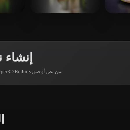
 Art
Realistic
Retro
Qing
14 إعجابات
Boone Rob
217 إعجابات
KI LJUPCE
إنشاء 
هل تحتاج إلى أصل شجيرة محدد؟ أنشئ نموذجًا عبر Hyper3D Rodin من نص أو صورة.
ا