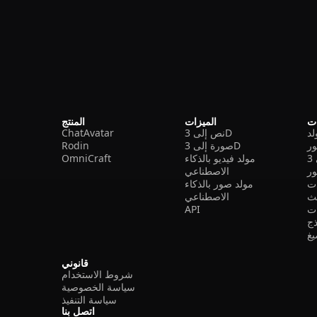
ات
الميزات
المنتج
نص إلى 3D
ChatAvatar
ر
صورة إلى 3D
Rodin
مولد فيديو بالذكاء
OmniCraft
ور
الاصطناعي
ات
مولد صور بالذكاء
الاصطناعي
ت
API
ذج
غ
قانوني
شروط الاستخدام
سياسة الخصوصية
سياسة التنفيذ
اتصل بنا