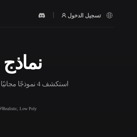
تسجيل الدخول
نماذج ش
مولد الفيديو بالذكاء الاصطناعي
أنشئ مقاطع فيديو من نص أو صور بالذكاء
الاصطناعي.
استكشف 4 نموذجً
Realistic, Low Poly
ال
محرر الشبكات ثلاثية الأبعاد