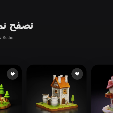
Game
n
Development
تصفح نما
ce
VR/AR
Mechanical
قارن أصول شجيرة الشائعة والجديدة والقديمة ثم افتح صفحة Rodin.
Engineering
ot
Maya
3DS Max
ComfyUI
oon
Cel-Shaded
Fantasy
tric
Low Poly
Medieval