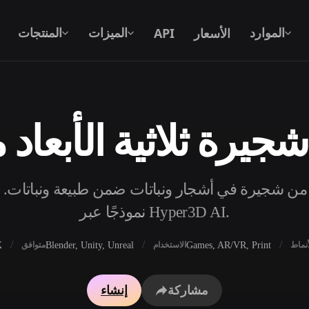
الأسعار
API
الموارد
الميزات
المنتجات
جيرة ثلاثية الأبعاد 
نص إلى 3D
من موجّه نصي إلى كائن 3D — على الفور.
ا مجانيًا من شجيرة في أشجار ونباتات ضمن طبيعة ونباتات.
API
ادمج ذكاءنا الإبداعي في تطبيقك أو سير
نموذجًا عبر Hyper3D AI.
عملك.
X
Blender, Unity, Unreal
Games, AR/VR, Print
أنماط
الاستخدام
متوافق
محرك بحث النماذج ثلاثية الأبعاد
مولد الخامات بالذكاء 
مشاركة
إنشاء
محول SVG إلى 3D
مولد HDRI بالذكاء الاصطناعي