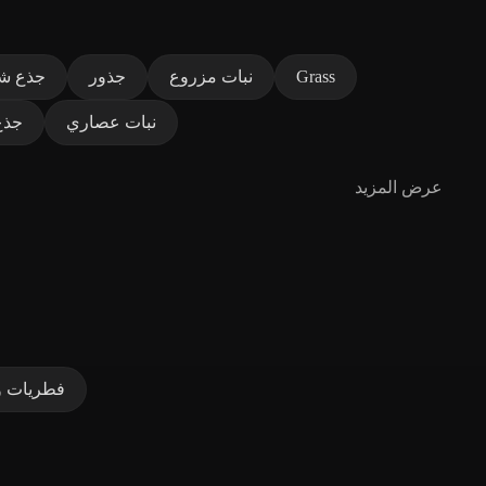
Grass
نبات مزروع
جذور
جذع ش
نبات عصاري
جذع
عرض المزيد
فطريات و