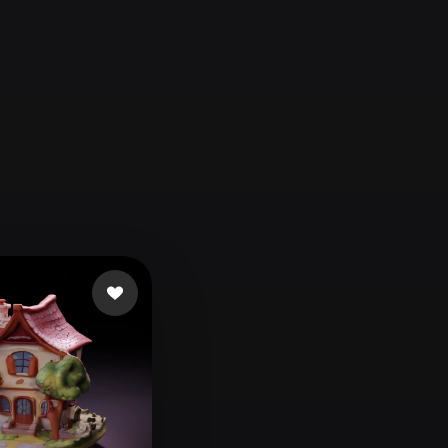
Automotive
Design
Character
Design
21
Flat
Gothic
Minimalist
Modern