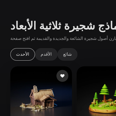
حالات الاستخدام
3D Printing
Animatio
ذج شجيرة ثلاثية الأبعاد
NFT Creation
E-commer
Jewelry
Metaverse
Design
الإضافات
شائع
الأقدم
الأحدث
Blender
Unity
Unreal
God
الأنماط
Abstract
Anime
Cart
Hand-Painted
Industrial
Isome