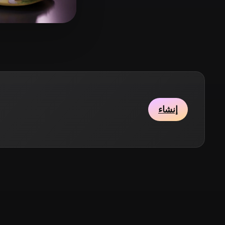
Stylized
Voxel
12 إعجابات
 Dan
إنشاء