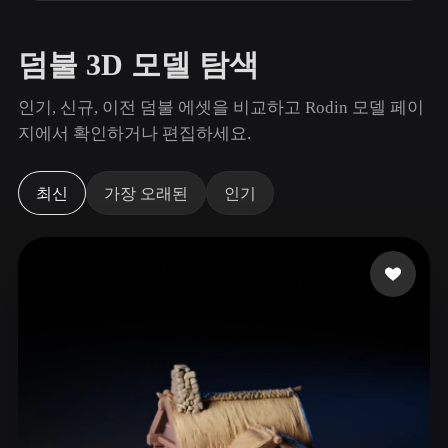
사용 사례
AI 이미지 리믹스
AI HDRI 생성기
3D 메시 편집기
3D Printing
Animation
AI 이미지 향상 도구
3D 모델 검색 엔진
덤불 3D 모델 탐색
Game
Automotive
AI 텍스처 생성기
SVG to 3D 변환기
Development
Design
인기, 신규, 이전 덤불 에셋을 비교하고 Rodin 모델 페이
지에서 확인하거나 편집하세요.
NFT Creation
E-commerce
Character
VR/AR
Design
최신
가장 오래된
인기
Metaverse
Jewelry Design
Mechanical
Engineering
플러그인
Blender
Unity
Unreal
Godot
Maya
3DS Max