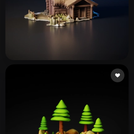
ComfyUI
21
스타일
Abstract
Anime
Cartoon
Cel-Shaded
Fantasy
Flat
Gothic
Hand-Painted
Industrial
Isometric
Low Poly
Medieval
88 좋아요
Chinni krishna Yoga
Minimalist
Modern
Organic
Photorealistic
Pixel Art
Realistic
Retro
Stylized
Voxel