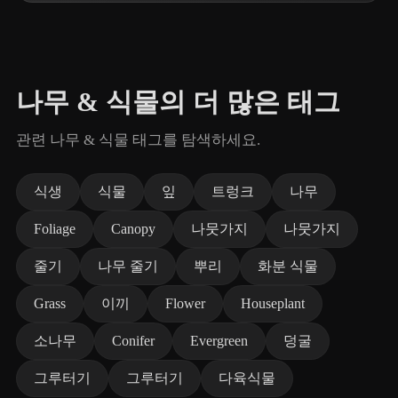
나무 & 식물의 더 많은 태그
관련 나무 & 식물 태그를 탐색하세요.
식생
식물
잎
트렁크
나무
Foliage
Canopy
나뭇가지
나뭇가지
줄기
나무 줄기
뿌리
화분 식물
Grass
이끼
Flower
Houseplant
소나무
Conifer
Evergreen
덩굴
그루터기
그루터기
다육식물