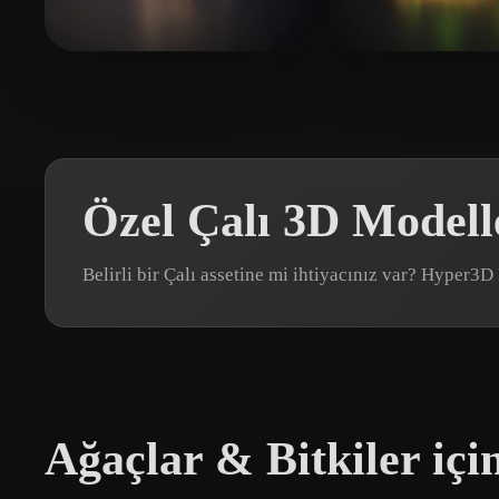
Organic
Photorealistic
Pixel
Chinni krishna Yoga
88 beğeni
ZHITOSHANS
Özel Çalı 3D Modell
Belirli bir Çalı assetine mi ihtiyacınız var? Hyper3
Ağaçlar & Bitkiler içi