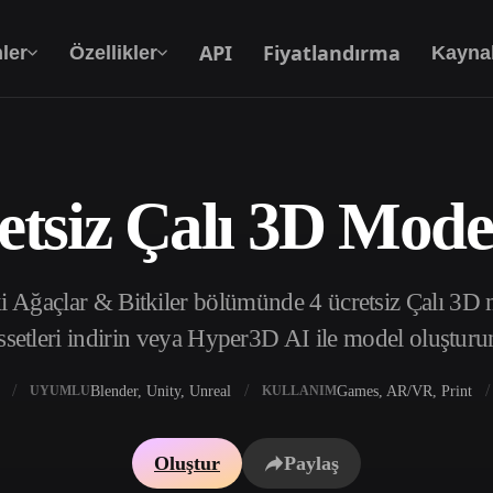
API
Fiyatlandırma
ler
Özellikler
Kayna
etsiz Çalı 3D Model
Metinden 3D’ye
Metin isteminden 3D nesneye — anında.
i Ağaçlar & Bitkiler bölümünde 4 ücretsiz Çalı 3D 
API
Yaratıcı yapay zekamızı uygulamanıza ya da iş
ssetleri indirin veya Hyper3D AI ile model oluşturu
akışınıza entegre edin.
Blender, Unity, Unreal
Games, AR/VR, Print
UYUMLU
KULLANIM
 Doku Oluşturucu
3D Model Arama Motoru
Oluştur
Paylaş
 HDRI Oluşturucu
SVG’den 3D’ye Dönüştürücü