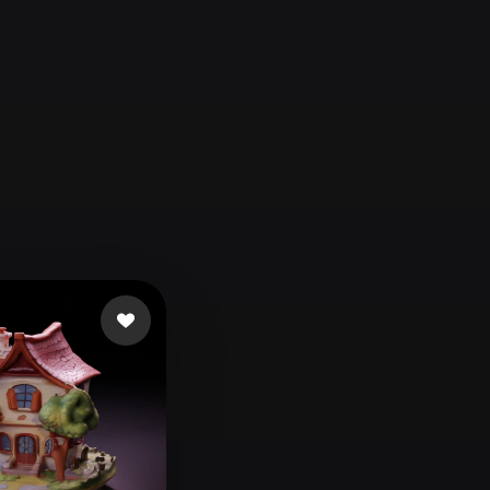
Automotive
Design
Character
Design
21
Flat
Gothic
Minimalist
Modern