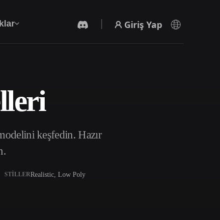
Giriş Yap
klar
leri
Yapay Zeka Video Oluşturucu
Yapay zekayla metinden ya da görsellerden
video oluşturun.
modelini keşfedin. Hazır
n.
Realistic, Low Poly
STILLER
3D Mesh Düzenleyici