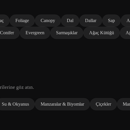
aç
Foliage
Canopy
Dal
Dallar
Sap
A
Conifer
Evergreen
Sarmaşıklar
Ağaç Kütüğü
A
ilerine göz atın.
Su & Okyanus
Manzaralar & Biyomlar
Çiçekler
Man