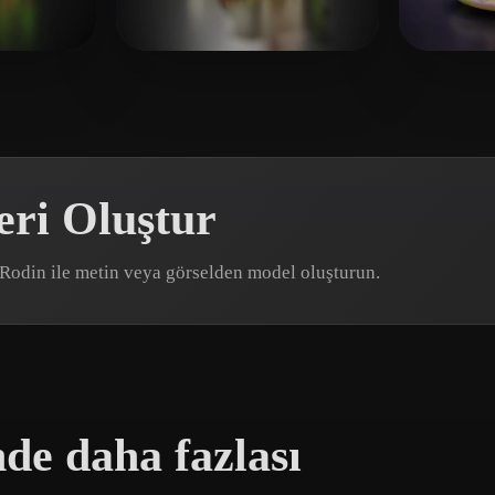
 Art
Realistic
Retro
KI LJUPCE
217 beğeni
Boone Rob
14 beğeni
Qing
eri Oluştur
D Rodin ile metin veya görselden model oluşturun.
nde daha fazlası