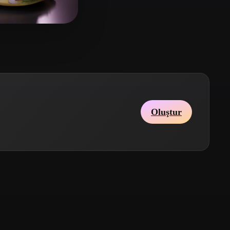
Stylized
Voxel
 Dan
12 beğeni
Oluştur