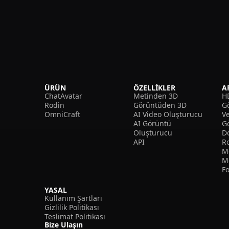
ÜRÜN
ÖZELLIKLER
A
ChatAvatar
Metinden 3D
H
Rodin
Görüntüden 3D
Gö
OmniCraft
AI Video Oluşturucu
V
AI Görüntü
G
Oluşturucu
D
API
R
M
M
F
YASAL
Kullanım Şartları
Gizlilik Politikası
Teslimat Politikası
Bize Ulaşın