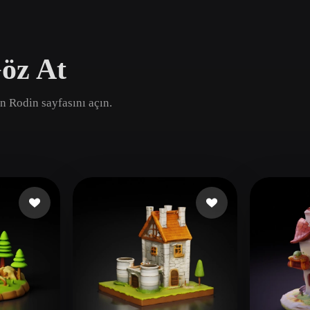
Game
n
Development
öz At
ce
VR/AR
Mechanical
an Rodin sayfasını açın.
Engineering
ot
Maya
3DS Max
ComfyUI
oon
Cel-Shaded
Fantasy
tric
Low Poly
Medieval