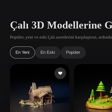
Kullanım Alanları
3D Printing
Animatio
Çalı 3D Modellerine G
NFT Creation
E-commer
Jewelry
Metaverse
Popüler, yeni ve eski Çalı assetlerini karşılaştırın, ardınd
Design
Eklentiler
En Yeni
En Eski
Popüler
Blender
Unity
Unreal
God
Stiller
Abstract
Anime
Cart
Hand-Painted
Industrial
Isome