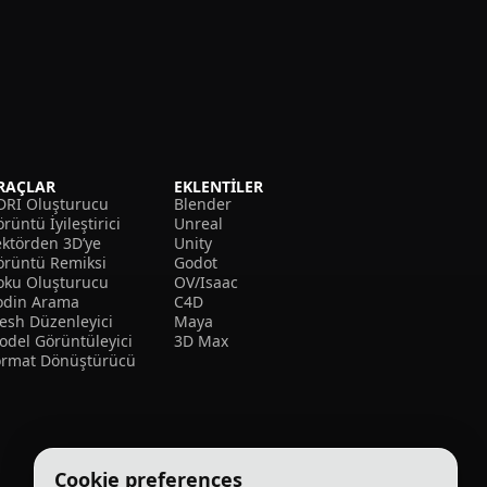
RAÇLAR
EKLENTILER
DRI Oluşturucu
Blender
rüntü İyileştirici
Unreal
ektörden 3D’ye
Unity
örüntü Remiksi
Godot
oku Oluşturucu
OV/Isaac
odin Arama
C4D
esh Düzenleyici
Maya
odel Görüntüleyici
3D Max
ormat Dönüştürücü
Cookie preferences