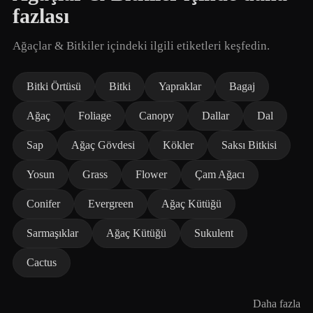
fazlası
Ağaçlar & Bitkiler içindeki ilgili etiketleri keşfedin.
Bitki Örtüsü
Bitki
Yapraklar
Bagaj
Ağaç
Foliage
Canopy
Dallar
Dal
Sap
Ağaç Gövdesi
Kökler
Saksı Bitkisi
Yosun
Grass
Flower
Çam Ağacı
Conifer
Evergreen
Ağaç Kütüğü
Sarmaşıklar
Ağaç Kütüğü
Sukulent
Cactus
Daha fazla