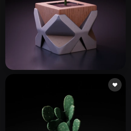
Paun Bogdan
110 beğeni