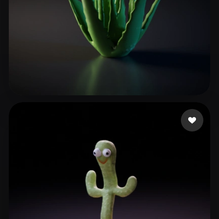
bonthu deepak
45 beğeni