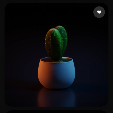
Liam
42 beğeni