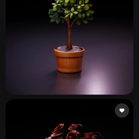
ComfyUI
21
Stiller
Abstract
Anime
Cartoon
Cel-Shaded
Fantasy
Flat
Gothic
Hand-Painted
Industrial
Isometric
Low Poly
Medieval
Minimalist
Modern
Organic
Photorealistic
Pixel Art
Realistic
Retro
Stylized
Gamesture
26 beğeni
Voxel