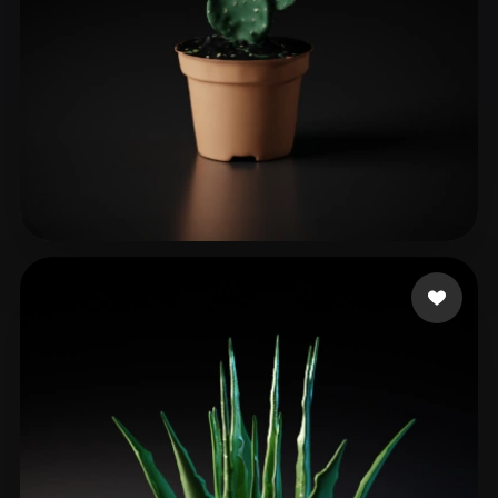
andj pb
48 beğeni