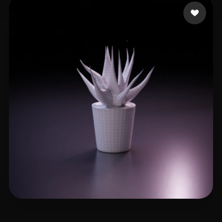
Mohammedi Othman
9 beğeni
pipeline
5 beğeni