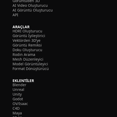
Görüntüden 3D
AI Video Oluşturucu
AI Görüntü Oluşturucu
API
ARAÇLAR
HDRI Oluşturucu
Görüntü İyileştirici
Vektörden 3D’ye
Görüntü Remiksi
Doku Oluşturucu
Rodin Arama
Mesh Düzenleyici
Model Görüntüleyici
Format Dönüştürücü
EKLENTILER
Blender
Unreal
Unity
Godot
OV/Isaac
C4D
Maya