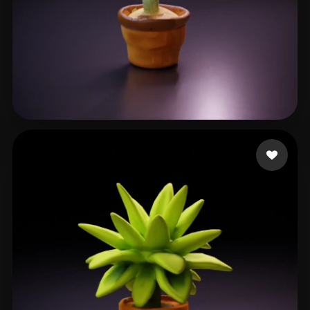
神部 まゆみ
21 beğeni