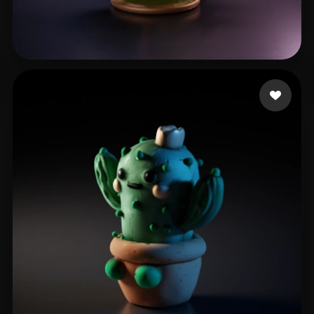
sahensa
20 beğeni