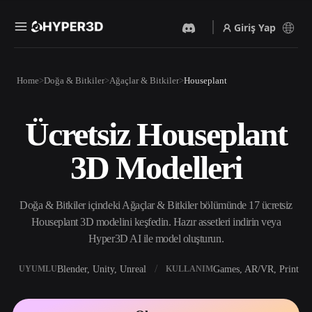
Giriş Yap
Ürünler
Home
Doğa & Bitkiler
Ağaçlar & Bitkiler
Houseplant
Özellikler
Rodin
ChatAvatar
API
Ücretsiz Houseplant
Görselden 3D’ye
Metinden 3D’ye
Fiyatlandırma
Bir resim yükleyin, anında
Metin isteminden 3D nesneye
3D Modelleri
3D nesne elde edin.
— anında.
Kaynaklar
Yapay Zeka Video
Yapay Zeka Görüntü
Oluşturucu
Oluşturucu
Doğa & Bitkiler içindeki Ağaçlar & Bitkiler bölümünde 17 ücretsiz
Yapay zekayla metinden ya
Basit bir istemle
da görsellerden video
yüksek‑kaliteli görseller
Houseplant 3D modelini keşfedin. Hazır assetleri indirin veya
Topluluk
oluşturun.
üretin.
Hyper3D AI ile model oluşturun.
API
Yaratıcı yapay zekamızı
Blender, Unity, Unreal
Games, AR/VR, Print
UYUMLU
KULLANIM
Hikaye
Araştırma
Blog
uygulamanıza ya da iş
akışınıza entegre edin.
OmniCraft