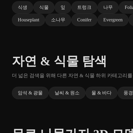
식생
식물
잎
트렁크
나무
Foli
Houseplant
소나무
Conifer
Evergreen
자연 & 식물 탐색
더 넓은 검색을 위해 다른 자연 & 식물 하위 카테고리를
암석 & 광물
날씨 & 원소
물 & 바다
풍경