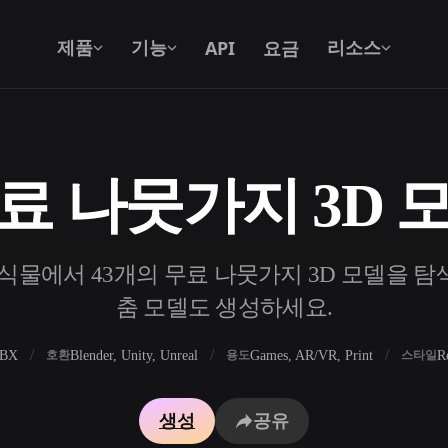
API
요금
제품
기능
리소스
료 나뭇가지 3D 
텍스트를 3D로
텍스트 프롬프트를 3D 오브젝트로 — 즉
시 변환.
식물에서 43개의 무료 나뭇가지 3D 모델을 탐색하
API
우리의 크리에이티브 AI를 앱이나 워크플
춤 모델도 생성하세요.
로에 연결하세요.
FBX
Blender, Unity, Unreal
Games, AR/VR, Print
R
호환
용도
스타일
 생성기
3D 모델 검색 엔진
생성
공유
 생성기
SVG to 3D 변환기