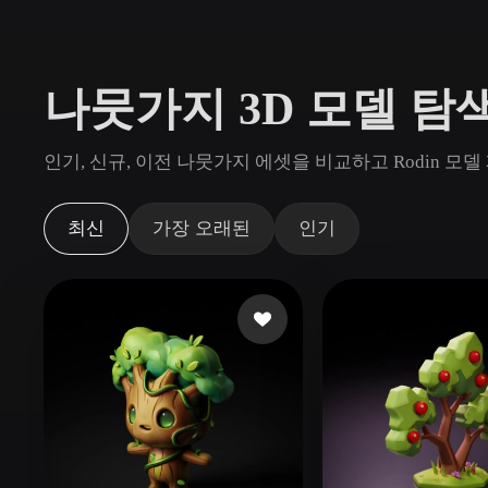
사용 사례
3D Printing
Animatio
나뭇가지 3D 모델 탐
NFT Creation
E-commer
Jewelry
Metaverse
인기, 신규, 이전 나뭇가지 에셋을 비교하고 Rodin 
Design
플러그인
최신
가장 오래된
인기
Blender
Unity
Unreal
God
스타일
Abstract
Anime
Cart
Hand-Painted
Industrial
Isome