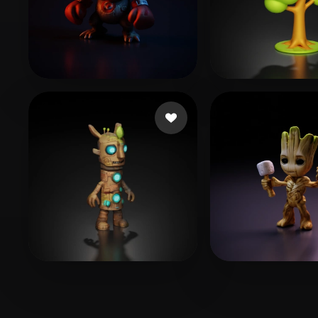
28 좋아요
1
adf
NOOBzando
12 좋아요
paigedeason
Ortega Damiá