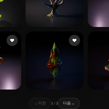
02 좋아요
26 좋아요
Creations Benworks
User 
68 좋아요
19 좋아요
n
kainth ATR643 Davind
dasfe
이전
다음
←
1 / 3
→