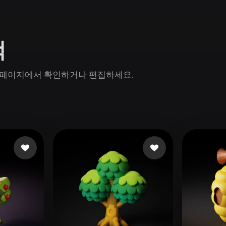
Game
n
Development
색
ce
VR/AR
Mechanical
모델 페이지에서 확인하거나 편집하세요.
Engineering
ot
Maya
3DS Max
ComfyUI
oon
Cel-Shaded
Fantasy
tric
Low Poly
Medieval