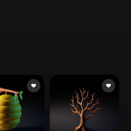
Automotive
Design
Character
Design
21
Flat
Gothic
Minimalist
Modern