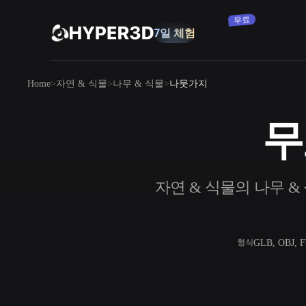
구독
7일 체험
무료
제품
Home
자연 & 식물
나무 & 식물
나뭇가지
기능
Rodin
ChatAvatar
API
무
이미지를 3D로
요금
사진을 업로드하면 3D 오브젝트를 바로
받아보세요.
리소스
자연 & 식물의 나무 & 
AI 이미지 생성기
간단한 프롬프트로 고품질 비주얼을 생성
하세요.
커뮤니티
OmniCraft
GLB, OBJ, 
형식
AI 이미지 리믹스
AI 텍스처
스토리
연구
블로그
AI 이미지 향상 도구
AI HDRI