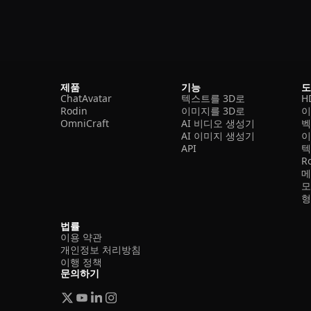
제품
기능
ChatAvatar
텍스트를 3D로
H
Rodin
이미지를 3D로
이
OmniCraft
AI 비디오 생성기
벡
AI 이미지 생성기
이
API
텍
R
메
모
형
법률
이용 약관
개인정보 처리방침
이행 정책
문의하기