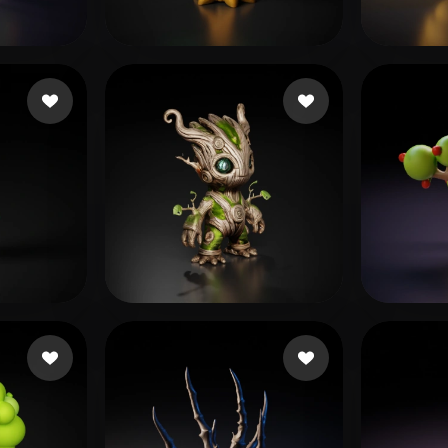
 Art
Realistic
Retro
57 좋아요
252 좋아요
Jan-Philipp
Hurb
좋아요
155 좋아요
Wiese Ollsniver98
Nguy