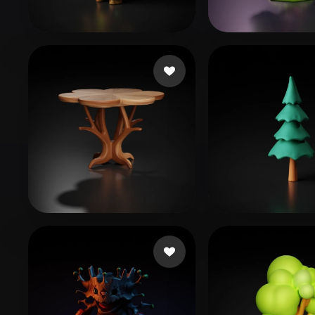
Organic
Photorealistic
Pixel
50 좋아요
208871
Garcia Wainer
238 좋아요
60 
6666
niu yumei