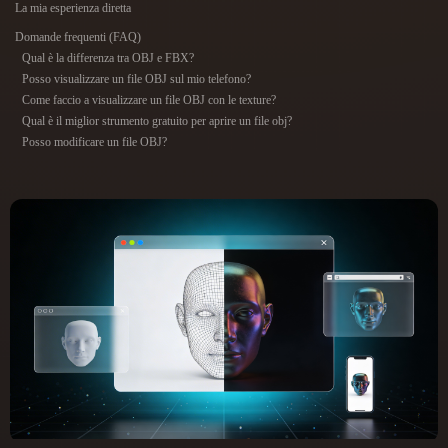
La mia esperienza diretta
ComfyUI
Domande frequenti (FAQ)
Qual è la differenza tra OBJ e FBX?
21
Stili
Posso visualizzare un file OBJ sul mio telefono?
Come faccio a visualizzare un file OBJ con le texture?
Abstract
Anime
Cartoon
Cel-Shaded
Qual è il miglior strumento gratuito per aprire un file obj?
Posso modificare un file OBJ?
Fantasy
Flat
Gothic
Hand-Painted
Industrial
Isometric
Low Poly
Medieval
Minimalist
Modern
Organic
Photorealistic
Pixel Art
Realistic
Retro
Stylized
Voxel