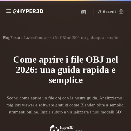
Accedi
Prodotti
Funzionalità
Blog
/
Flusso di Lavoro
/
Come aprire i file OBJ nel 2026: una guida rapida e semplice
Rodin
ChatAvatar
API
Da Immagine A 3D
Da Testo A 3D
Come aprire i file OBJ nel
Prezzi
Carica un'immagine, ottieni
Dal prompt di testo
un oggetto 3D all'istante.
all'oggetto 3D — all'istante.
2026: una guida rapida e
Risorse
Generatore Di Immagini IA
semplice
Generatore Video IA
Genera immagini di alta
Crea video da testo o
qualità da un semplice
immagini con l'AI.
prompt.
Community
Scopri come aprire un file obj con la nostra guida. Analizziamo i
API
migliori viewer e software gratuiti come Blender, oltre a semplici
Integra la nostra AI creativa
nella tua app o nel tuo flusso
strumenti online. Inizia subito a visualizzare i tuoi modelli 3D!
Storia
Ricerca
Blog
di lavoro.
OmniCraft
Hyper3D