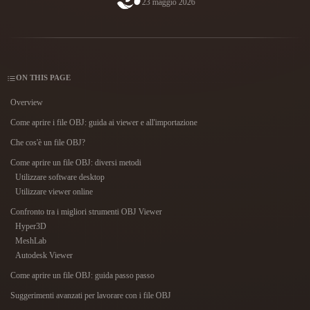
23 maggio 2026
Casi D'uso
Remix immagini IA
Generatore HDRI IA
Editor mesh 3D
3D Printing
Animation
Miglioratore immagini IA
Motore di ricerca per modelli 3D
Game
Automotive
Generatore di texture IA
Convertitore da SVG a 3D
Development
Design
ON THIS PAGE
NFT Creation
E-commerce
Overview
Character
Come aprire i file OBJ: guida ai viewer e all'importazione
VR/AR
Design
Che cos'è un file OBJ?
Metaverse
Jewelry Design
Come aprire un file OBJ: diversi metodi
Utilizzare software desktop
Mechanical
Utilizzare viewer online
Engineering
Confronto tra i migliori strumenti OBJ Viewer
Hyper3D
Plug-In
MeshLab
Blender
Unity
Unreal
Autodesk Viewer
Come aprire un file OBJ: guida passo passo
Godot
Maya
3DS Max
Suggerimenti avanzati per lavorare con i file OBJ