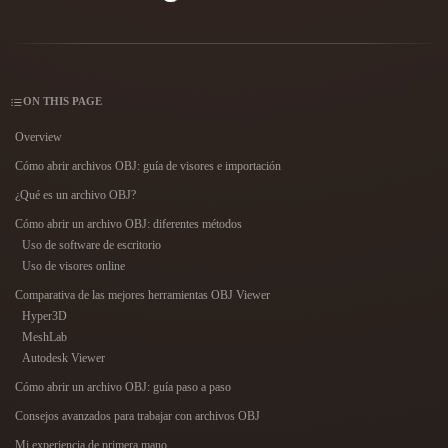
Casos De Uso
Remix de imagen IA
Generador HDRI IA
Editor de mallas 3D
3D Printing
Animation
Mejorador de imagen IA
Buscador de modelos 3D
Game
Automotive
Development
Design
Generador de texturas IA
Convertidor SVG a 3D
ON THIS PAGE
NFT Creation
E-commerce
Overview
Cómo abrir archivos OBJ: guía de visores e importación
Character
VR/AR
Design
¿Qué es un archivo OBJ?
Metaverse
Jewelry Design
Cómo abrir un archivo OBJ: diferentes métodos
Uso de software de escritorio
Mechanical
Uso de visores online
Engineering
Comparativa de las mejores herramientas OBJ Viewer
Hyper3D
Plug-Ins
MeshLab
Autodesk Viewer
Blender
Unity
Unreal
Cómo abrir un archivo OBJ: guía paso a paso
Godot
Maya
3DS Max
Consejos avanzados para trabajar con archivos OBJ
Mi experiencia de primera mano