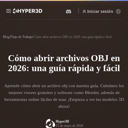
Iniciar sesión
Productos
Funciones
Blog
/
Flujo de Trabajo
/
Cómo abrir archivos OBJ en 2026: una guía rápida y fácil
Rodin
ChatAvatar
API
Imagen A 3D
Texto A 3D
Cómo abrir archivos OBJ en
Precios
Sube una imagen y obtén un
Del prompt de texto al objeto
objeto 3D al instante.
3D — al instante.
2026: una guía rápida y fácil
Recursos
Generador De Imágenes Con
Generador De Video Con IA
IA
Aprende cómo abrir un archivo obj con nuestra guía. Cubrimos los
Crea vídeos a partir de texto o
Genera imágenes de alta
imágenes con IA.
calidad a partir de un simple
Comunidad
mejores visores gratuitos y software como Blender, además de
prompt.
herramientas online fáciles de usar. ¡Empieza a ver tus modelos 3D
API
ahora!
Integra nuestra IA creativa en
Historia
Investigación
Blog
tu app o flujo de trabajo.
Hyper3D
15 de mayo de 2026
OmniCraft