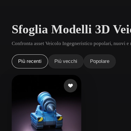
Casi D'uso
3D Printing
Animatio
Sfoglia Modelli 3D Vei
NFT Creation
E-commer
Jewelry
Metaverse
Confronta asset Veicolo Ingegneristico popolari, nuovi e 
Design
Plug-In
Più recenti
Più vecchi
Popolare
Blender
Unity
Unreal
God
Stili
Abstract
Anime
Cart
Hand-Painted
Industrial
Isome