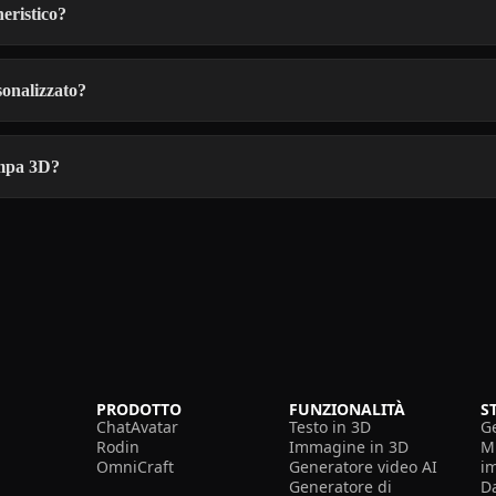
neristico?
sonalizzato?
tampa 3D?
PRODOTTO
FUNZIONALITÀ
S
ChatAvatar
Testo in 3D
G
Rodin
Immagine in 3D
Mi
OmniCraft
Generatore video AI
i
Generatore di
D