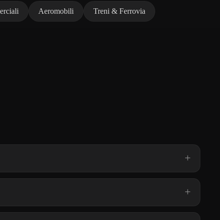
rciali
Aeromobili
Treni & Ferrovia