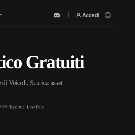
Accedi
ico Gratuiti
Generatore Video IA
Crea video da testo o immagini con l'AI.
 di Veicoli. Scarica asset
Realistic, Low Poly
STILI
Editor mesh 3D