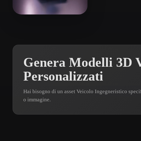
Organic
Photorealistic
Pixel
LitGate
10 mi piace
Genera Modelli 3D V
Personalizzati
Hai bisogno di un asset Veicolo Ingegneristico spe
o immagine.