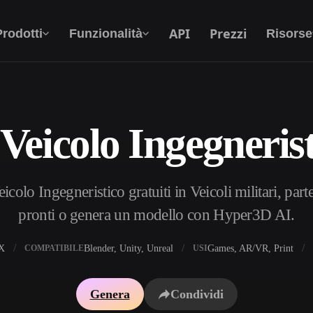
API
Prezzi
Prodotti
Funzionalità
Risorse
Veicolo Ingegnerist
Da Testo A 3D
Dal prompt di testo all'oggetto 3D —
all'istante.
olo Ingegneristico gratuiti in Veicoli militari, parte
API
Integra la nostra AI creativa nella tua app o nel
pronti o genera un modello con Hyper3D AI.
tuo flusso di lavoro.
X
Blender, Unity, Unreal
Games, AR/VR, Print
COMPATIBILE
USI
i texture IA
Motore di ricerca per modelli 3D
Genera
Condividi
HDRI IA
Convertitore da SVG a 3D