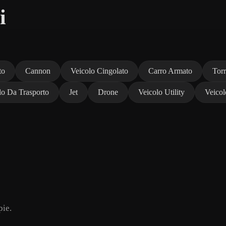
i
to
Cannon
Veicolo Cingolato
Carro Armato
Torr
lo Da Trasporto
Jet
Drone
Veicolo Utility
Veicol
pie.