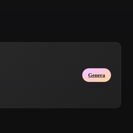
Stylized
Voxel
Genera