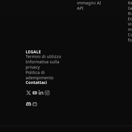
immagini AI
R
API
G
R
E
Vi
m
Co
f
LEGALE
Termini di utilizzo
Informativa sulla
privacy
Politica di
adempimento
Contattaci