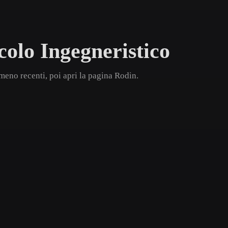
Game
n
Development
colo Ingegneristico
ce
VR/AR
Mechanical
meno recenti, poi apri la pagina Rodin.
Engineering
ot
Maya
3DS Max
ComfyUI
oon
Cel-Shaded
Fantasy
tric
Low Poly
Medieval