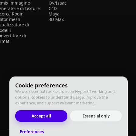
emix immagine
OV/Isaac
eneratore di texture
C4D
icerca Rodin
Maya
ditor mesh
3D Max
sualizzatore di
odelli
nvertitore di
ormati
Cookie preferences
We use essential cookies to keep Hyper3D working and
optional cookies to understand usage, improve the
experience, and support relevant marketing.
Accept all
Essential only
Preferences