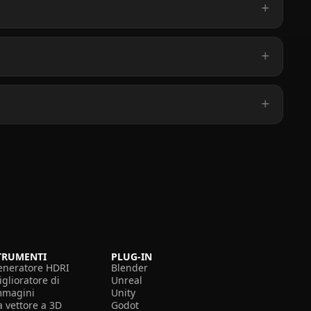
TRUMENTI
PLUG-IN
eneratore HDRI
Blender
glioratore di
Unreal
mmagini
Unity
a vettore a 3D
Godot