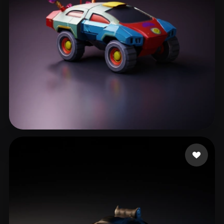
209587
194 mi piace