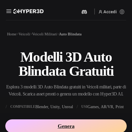
Accedi
Prodotti
Home
Veicoli
Veicoli Militari
Auto Blindata
Funzionalità
Rodin
ChatAvatar
API
Modelli 3D Auto
Da Immagine A 3D
Da Testo A 3D
Prezzi
Carica un'immagine, ottieni
Dal prompt di testo
Blindata Gratuiti
un oggetto 3D all'istante.
all'oggetto 3D — all'istante.
Risorse
Generatore Di Immagini IA
Generatore Video IA
Genera immagini di alta
Crea video da testo o
Esplora 3 modelli 3D Auto Blindata gratuiti in Veicoli militari, parte di
qualità da un semplice
immagini con l'AI.
prompt.
Veicoli. Scarica asset pronti o genera un modello con Hyper3D AI.
Community
API
X
Blender, Unity, Unreal
Games, AR/VR, Print
COMPATIBILE
USI
Integra la nostra AI creativa
nella tua app o nel tuo flusso
Storia
Ricerca
Blog
di lavoro.
Genera
OmniCraft