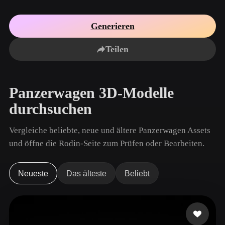
Anwendungsfälle
KI-Bild-Remix
KI-HDRI-Generator
3D-Mesh-Editor
3D Printing
Animation
Generieren
KI-Bildverbesserer
3D-Modellsuchmaschine
Game
Automotive
KI-Texturengenerator
SVG-zu-3D-Konverter
Development
Design
Teilen
NFT Creation
E-commerce
Character
Panzerwagen 3D-Modelle
VR/AR
Design
durchsuchen
Metaverse
Jewelry Design
Vergleiche beliebte, neue und ältere Panzerwagen Assets
Mechanical
Engineering
und öffne die Rodin-Seite zum Prüfen oder Bearbeiten.
Plug-Ins
Neueste
Das älteste
Beliebt
Blender
Unity
Unreal
Godot
Maya
3DS Max