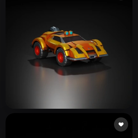
ComfyUI
21
Stile
Abstract
Anime
Cartoon
Cel-Shaded
Fantasy
Flat
Gothic
Hand-Painted
Industrial
Isometric
Low Poly
Medieval
Minimalist
Modern
Organic
Photorealistic
Pixel Art
Realistic
Retro
Stylized
Voxel
871310
125 Likes