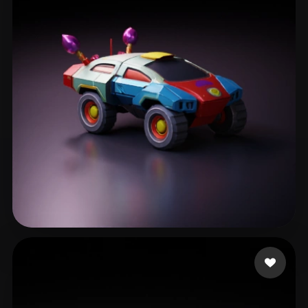
209587
194 Likes