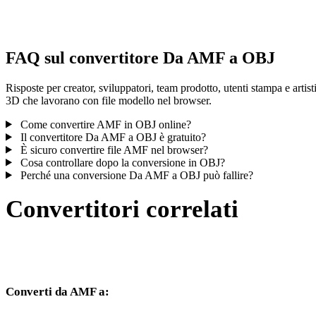
controlla il risultato prima di pubblicare o consegnare.
FAQ sul convertitore Da AMF a OBJ
Risposte per creator, sviluppatori, team prodotto, utenti stampa e artist
3D che lavorano con file modello nel browser.
Come convertire AMF in OBJ online?
Il convertitore Da AMF a OBJ è gratuito?
È sicuro convertire file AMF nel browser?
Cosa controllare dopo la conversione in OBJ?
Perché una conversione Da AMF a OBJ può fallire?
Convertitori correlati
Continua con flussi di conversione AMF e OBJ disponibili come
pagine supportate.
Converti da AMF a:
Altri formati di destinazione disponibili dal selettore AMF.