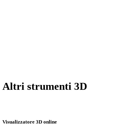
Da X a OBJ
Da BLEND a OBJ
Da PNG a OBJ
Da JPG a OBJ
Da JPEG a OBJ
Show 7 more
Altri strumenti 3D
Ispeziona asset sorgente o convertiti nei visualizzatori 3D online
correlati prima di importarli nel flusso successivo.
Visualizzatore 3D online
Otto visualizzatori correlati fissi selezionati per questa pagina di conversione.