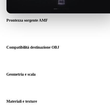
Prontezza sorgente AMF
Verifica che il file AMF si apra correttamente e includa materiali,
texture o dati binari associati richiesti.
Compatibilità destinazione OBJ
Conferma che OBJ sia accettato dall’app, motore, slicer, visualizzat
AR o pipeline di destinazione.
Geometria e scala
Visualizza il risultato per controllare scala, orientamento, visibilità
mesh, normali e numero previsto di oggetti.
Materiali e texture
Alcune conversioni semplificano materiali o riferimenti texture este