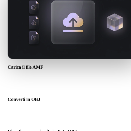
Carica il file AMF
Scegli un file .AMF dal dispositivo. Se il formato richiama texture o 
associati, caricali insieme.
Converti in OBJ
Esegui la conversione nel browser per creare un file .OBJ per il
prossimo flusso 3D, stampa, web, AR o game.