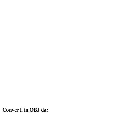
Da AMF a FBX
Da AMF a USDZ
Da AMF a STL
Da AMF a GLB
Da AMF a GLTF
Da AMF a PLY
Da AMF a DAE
Converti in OBJ da:
Altri formati sorgente il cui selettore di destinazione include OBJ.
Da FBX a OBJ