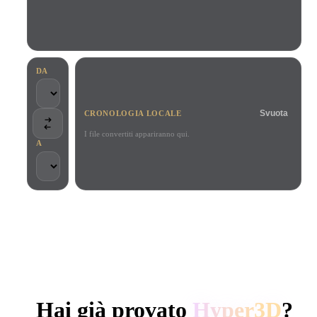
Casi D'uso
Remix immagini IA
Generatore HDRI IA
Editor mesh
3D Printing
Animation
Miglioratore immagini IA
Motore di ricerca per modelli 3D
Game
Automotive
Generatore di texture IA
Convertitore da SVG a 3D
Development
Design
DA
NFT Creation
E-commerce
Svuota
CRONOLOGIA LOCALE
Character
VR/AR
Design
I file convertiti appariranno qui.
A
Metaverse
Jewelry Design
Mechanical
Engineering
SCELTO DA CREATOR E TEAM
Plug-In
Elaborazione locale
Nessun account richiesto
Fino a 200 MB
Blender
Unity
Unreal
GENERAZIONE 3D AI DI HYPER3D
Godot
Maya
3DS Max
Hai già provato
Hyper3D
?