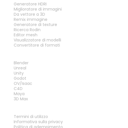
Generatore HDRI
Miglioratore di immagini
Da vettore a 3D
Remix immagine
Generatore di texture
Ricerca Rodin
Editor mesh
Visualizzatore di modelli
Convertitore di formati
PLUG-IN
Blender
Unreal
Unity
Godot
OV/Isaac
C4D
Maya
3D Max
LEGALE
Termini di utilizzo
Informativa sulla privacy
Politica di adempimento