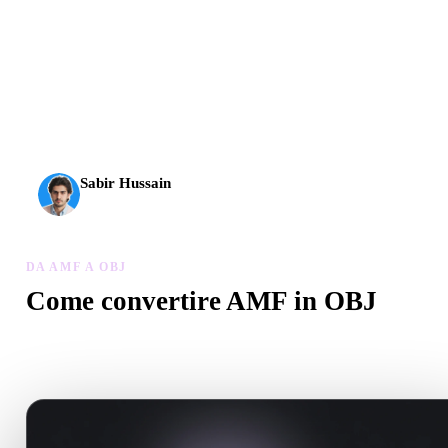
L’AI 3D ha raggiunto una nuova soglia. Rodin Gen-2.5 offre
geometria in circa 4 s, modello completo in circa 5 s, oltre 10
milioni di poligoni, struttura pulita e output pronti per la
produzione.
Sabir Hussain
Appassionato di AI e tecnologia
DA AMF A OBJ
Come convertire AMF in OBJ
Segui questo flusso Da AMF a OBJ per creare un file .OBJ nel
browser.