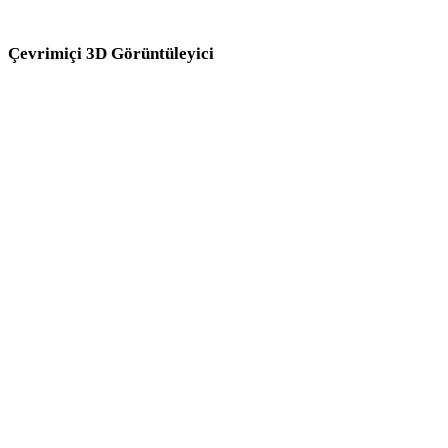
önce ilgili çevrimiçi 3D görüntüleyicilerde inceleyin.
Çevrimiçi 3D Görüntüleyici
Bu dönüştürücü sayfası için seçilen sekiz sabit ilgili görüntüleyici.
GLTF Görüntüleyici
3MF Görüntüleyici
3DS Görüntüleyici
DAE Görüntüleyici
3DM Görüntüleyici
STL Görüntüleyici
FBX Görüntüleyici
OBJ Görüntüleyici