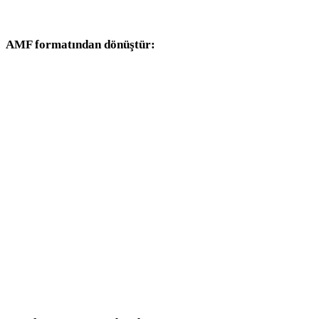
dönüşüm iş akışlarıyla devam edin.
AMF formatından dönüştür:
AMF seçicisinden kullanılabilen diğer hedef formatlar.
AMF - FBX
AMF - USDZ
AMF - STL
AMF - GLB
AMF - GLTF
AMF - PLY
AMF - DAE