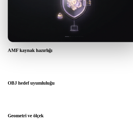
AMF kaynak hazırlığı
AMF dosyasının doğru açıldığını ve gereken malzeme, doku veya ik
ek verileri içerdiğini kontrol edin.
OBJ hedef uyumluluğu
OBJ formatının hedef uygulama, motor, dilimleyici, AR görüntüleyi
veya üretim hattı tarafından kabul edildiğini doğrulayın.
Geometri ve ölçek
Dönüştürülen sonucu ölçek, yön, mesh görünürlüğü, normaller ve
beklenen nesne sayısı açısından önizleyin.