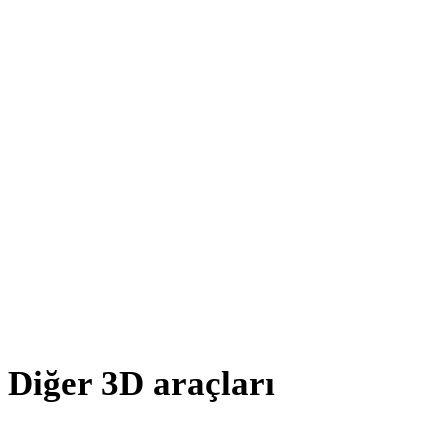
DXF - OBJ
OFF - OBJ
X - OBJ
BLEND - OBJ
PNG - OBJ
JPG - OBJ
JPEG - OBJ
Show 7 more
Diğer 3D araçları
Kaynak veya dönüştürülmüş varlıkları sonraki iş akışınıza aktarmada