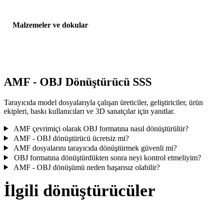
Malzemeler ve dokular
Bazı dönüşümler malzemeleri veya harici doku referanslarını
basitleştirir; yayınlamadan veya teslim etmeden önce sonucu incele
AMF - OBJ Dönüştürücü SSS
Tarayıcıda model dosyalarıyla çalışan üreticiler, geliştiriciler, ürün
ekipleri, baskı kullanıcıları ve 3D sanatçılar için yanıtlar.
AMF çevrimiçi olarak OBJ formatına nasıl dönüştürülür?
AMF - OBJ dönüştürücü ücretsiz mi?
AMF dosyalarını tarayıcıda dönüştürmek güvenli mi?
OBJ formatına dönüştürdükten sonra neyi kontrol etmeliyim?
AMF - OBJ dönüşümü neden başarısız olabilir?
İlgili dönüştürücüler
Desteklenen dönüştürücü sayfaları olarak çalışan AMF ve OBJ