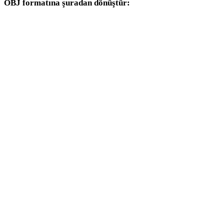
OBJ formatına şuradan dönüştür:
Hedef seçicisinde OBJ bulunan diğer kaynak formatlar.
FBX - OBJ
USDZ - OBJ
STL - OBJ
GLB - OBJ
GLTF - OBJ
3MF - OBJ
PLY - OBJ
DAE - OBJ
3DS - OBJ