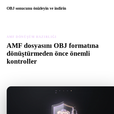
OBJ sonucunu önizleyin ve indirin
Dönüştürülen modeli ölçek, yön, geometri görünürlüğü ve malzem
sorunları açısından inceleyin, ardından sonucu indirin.
AMF DÖNÜŞÜM HAZIRLIĞI
AMF dosyasını OBJ formatına
dönüştürmeden önce önemli
kontroller
.AMF formatından .OBJ formatına geçerken sürprizleri önlemek iç
bu kontrolleri kullanın.