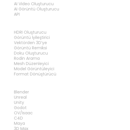
AI Video Oluşturucu
AI Görüntü Oluşturucu
API
ARAÇLAR
HDRI Oluşturucu
Görüntü İyileştirici
Vektörden 3D’ye
Görüntü Remiksi
Doku Oluşturucu
Rodin Arama
Mesh Düzenleyici
Model Görüntüleyici
Format Dönüştürücü
EKLENTILER
Blender
Unreal
Unity
Godot
OV/Isaac
C4D
Maya
3D Max