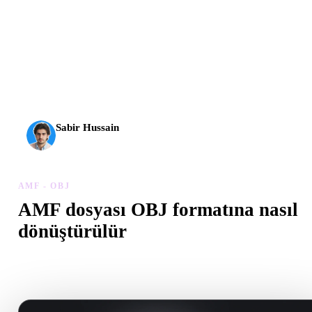
AI 3D yeni bir eşiğe ulaştı. Rodin Gen-2.5 yaklaşık 4
saniyede geometri, yaklaşık 5 saniyede tam model, 10
milyondan fazla poligon, temiz yapı ve üretime hazır çıktılar
sunuyor.
Sabir Hussain
AI ve teknoloji meraklısı
AMF - OBJ
AMF dosyası OBJ formatına nasıl
dönüştürülür
Tarayıcıda .OBJ dosyası oluşturmak için bu AMF - OBJ iş akışını
izleyin.