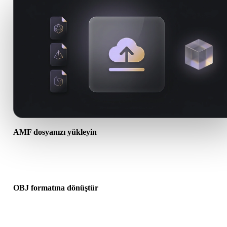
AMF dosyanızı yükleyin
Cihazınızdan bir .AMF dosyası seçin. Format doku veya ek dosyala
başvuruyorsa bunları birlikte yükleyin.
OBJ formatına dönüştür
Sonraki 3D, baskı, web, AR veya oyun iş akışınız için bir .OBJ dos
oluşturmak üzere tarayıcı dönüşümünü çalıştırın.