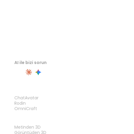
AI ile bizi sorun
ÜRÜN
ChatAvatar
Rodin
OmniCraft
ÖZELLIKLER
Metinden 3D
Görüntüden 3D